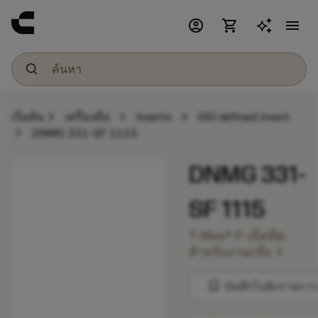
account_circle
shopping_cart
menu
chevron_right
chevron_right
chevron_right
เริ่มต้น
เครื่องมือ
Inserts
ISO defined insert
chevron_right
DNMG 331-SF 1115
DNMG 331-
SF 1115
T-Max® P เม็ดมีด
chevron_right
สำหรับงานกลึง
bookmark
บันทึกไปยังรายการ