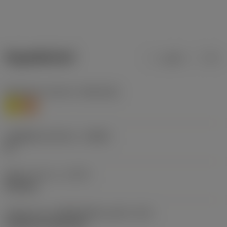
ข้อมูลผลิตภัณฑ์
เมตริก
นิ้ว
Workpiece material
(TMC1ISO)
M
S
รหัสผู้ผลิตร่องหักเศษ
(CBMD)
SF
ชนิดการทำงาน
(CTPT)
finishing
รหัสรูปแบบการติดตั้งเม็ดมีด (เมตริก)
(IFS)
Cylindrical fixing hole