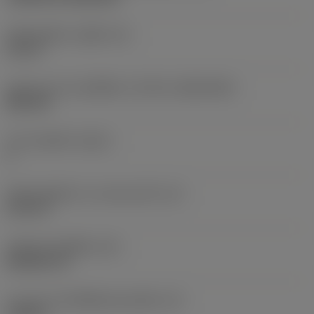
เส้นผ่าศูนย์กลางรูยึด
(D1)
0.15 in
รูปทรงและขนาดเม็ดมีด
(CUTINT_SIZESHAPE)
DN1104
จำนวนคมตัด
(CEDC)
4
เส้นผ่านศูนย์กลางวงกลมแนบใน
(IC)
0.375 in
รหัสรูปทรงเม็ดมีด
(SC)
Rhombic 55
ความยาวประสิทธิผลของคมตัด
(LE)