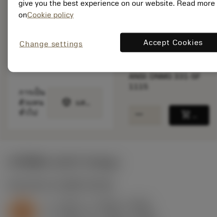
give you the best experience on our website. Read more
on
Cookie policy
จำนวนบรรจุ: 10
ISO: DNMG 11 04 04-
SF 1115
Accept Cookies
Change settings
รหัสวัสดุ: 6066616
EAN: 26066616
ANSI: DNMG 331-SF
1115
การเป็น
deployed_code
ตัวแทน
แสดงโมเดล 3 มิติ
remove
add
ทั่วไป
shopping_cart
เพิ่มล
ค่าเริ่มต้น
(KAPR
93 deg
)
S2.0.Z.AG
,
ความแข็ง: 350 HB
a
0.016 in (0.006 - 0.059)
p
S
f
0.005 in/r (0.003 - 0.009)
n