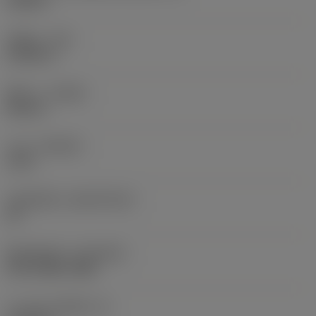
0.442 in
รัศมีมุม
(RE)
0.0156 in
ทิศทาง
(HAND)
Neutral
เกรด
(GRADE)
1115
วัสดุเม็ดมีด
(SUBSTRATE)
HC
ชั้นเคลือบผิว
(COATING)
PVD TiAlN+TiAlN
ความหนาเม็ดมีด
(S)