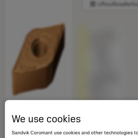
balance
เปรียบเทียบผลิตภัณ
ถูกแทนที่ด้วย
DNMG 331-
SF 1205
สินค้า
พร้อม
จำหน่าย
เกรดอื่นเทียบ
กับผลิตภัณฑ์
ดั้งเดิม –
โปรดตรวจ
สอบ
ความเร็วตัด
We use cookies
สินค้าพร้อม
จำหน่าย
Sandvik Coromant use cookies and other technologies t