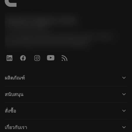
Sandvik Thailand Limited
phone
+66 2 016 2120
51, JL Tower, 19th Floor, Room No. 1904-6, Rama 9
Road, Kwaeng Huamark, Khet Bangkapi
keyboard_arrow_down
ผลิตภัณฑ์
Todas as ferramentas
keyboard_arrow_down
สนับสนุน
Todos os softwares
Atendimento ao cliente
Reciclagem
keyboard_arrow_down
สั่งซื้อ
Distribuidores e especialistas
Recondicionamento
Como comprar
Guias e tutoriais
Tailor Made
keyboard_arrow_down
เกี่ยวกับเรา
Pedido
Calculadoras e aplicativos