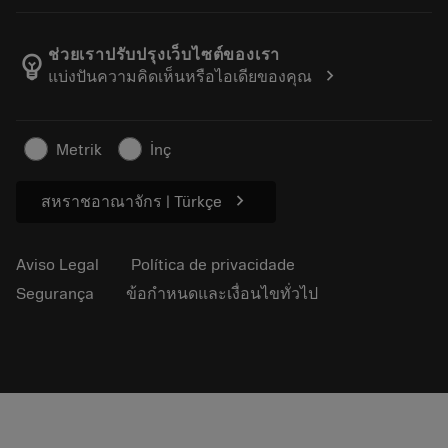
Sobre a Sandvik Coromant
Voltar
Catálogos e manuais
Manufacturing Wellness
Rastreie seu pedido
ช่วยเราปรับปรุงเว็บไซต์ของเรา
emoji_objects
chevron_right
แบ่งปันความคิดเห็นหรือไอเดียของคุณ
Carreira
Faça uma cotação
Negócios sustentáveis
Artigos
Metrik
İnç
Para a prensa
chevron_right
สหราชอาณาจักร | Türkçe
Aviso Legal
Política de privacidade
Segurança
ข้อกำหนดและเงื่อนไขทั่วไป