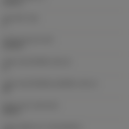
0.1875 in
มุมหลบหลัก
(AN)
0 °
น้ำหนักของอุปกรณ์
(WT)
0.0132 lb
รหัสขนาดช่องใส่เม็ดมีด
(SSC_M)
11
รหัสขนาดช่องใส่เม็ดมีดแบบอิมพีเรียล
(SSC_N)
3/8
Release date
(ValFrom20)
20/9/11
รหัสของชุดที่ออกแล้ว
(RELEASEPACK)