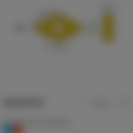
ข้อมูลผลิตภัณฑ์
เมตริก
นิ้ว
Workpiece material
(TMC1ISO)
P
K