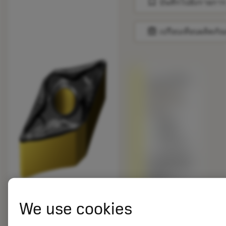
bookmark
บันทึกไปยังรายการ
balance
เปรียบเทียบผลิตภัณ
ถูกแทนที่ด้วย
DNMG 11
04 08-PM
4425
สินค้า
พร้อม
จำหน่าย
เกรดอื่นเทียบ
กับผลิตภัณฑ์
ดั้งเดิม –
โปรดตรวจ
สอบ
We use cookies
ความเร็วตัด