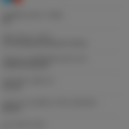
รหัสผู้ผลิตร่องหักเศษ
(CBMD)
PM
ชนิดการทำงาน
(CTPT)
pre-machining with demand on surface
รหัสรูปแบบการติดตั้งเม็ดมีด (เมตริก)
(IFS)
Cylindrical fixing hole
เส้นผ่าศูนย์กลางรูยึด
(D1)
3.81 mm
รูปทรงและขนาดเม็ดมีด
(CUTINT_SIZESHAPE)
DN1104
จำนวนคมตัด
(CEDC)