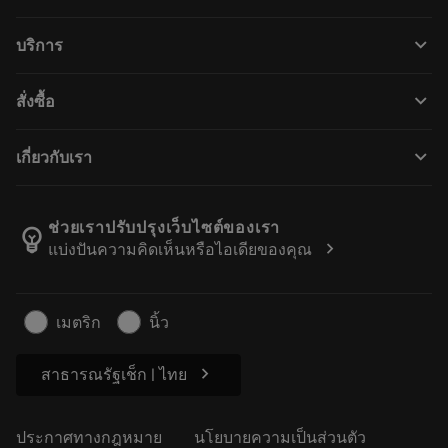
ผลิตภัณฑ์ทั้งหมด
keyboard_arrow_down
บริการ
CoroPlus® Tool Guide
การรีไซเคิล
Tool Assembly
keyboard_arrow_down
สั่งซื้อ
การฟื้นฟูสภาพเครื่องมือ
Tailor Made
วิธีการซื้อ
ความรู้
แคตตาล็อก
keyboard_arrow_down
เกี่ยวกับเรา
สั่ง ซื้อ
บทเรียนอิเล็กทรอนิกส์
ตำแหน่งงาน
ผลการค้นหา
กิจกรรมและการฝึกอบรม
เกี่ยวกับแซนด์วิคโคโรม้อนท์
ติดตามคําสั่งซื้อของคุณ
Tool ID
ช่วยเราปรับปรุงเว็บไซต์ของเรา
emoji_objects
chevron_right
แบ่งปันความคิดเห็นหรือไอเดียของคุณ
ค้นหาเรา
คำ ถาม
สำหรับสื่อมวลชน
ติดต่อเรา
ข้อมูลความปลอดภัยในการทำงาน
เมตริก
นิ้ว
ความยั่งยืน
chevron_right
สาธารณรัฐเช็ก | ไทย
ประกาศทางกฎหมาย
นโยบายความเป็นส่วนตัว