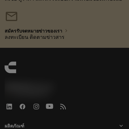
mail
chevron_right
สมัครรับจดหมายข่าวของเรา
ลงทะเบียน ติดตามข่าวสาร
SANDVIK CZ s.r.o.
phone
+420228880910
keyboard_arrow_down
ผลิตภัณฑ์