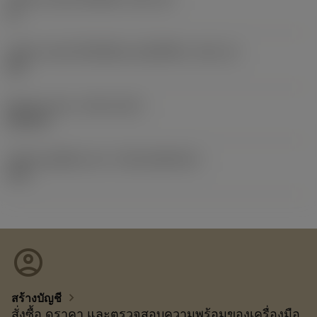
11
รหัสขนาดช่องใส่เม็ดมีดแบบอิมพีเรียล
(SSC_N)
3/8
Release date
(ValFrom20)
24/9/13
รหัสของชุดที่ออกแล้ว
(RELEASEPACK)
13.2
account_circle
chevron_right
สร้างบัญชี
สั่งซื้อ ดูราคา และตรวจสอบความพร้อมของเครื่องมือ