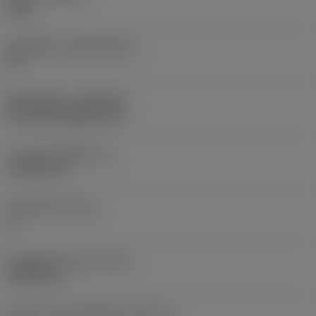
4325
วัสดุเม็ดมีด
(SUBSTRATE)
HC
ชั้นเคลือบผิว
(COATING)
CVD TiCN+Al2O3+TiN
ความหนาเม็ดมีด
(S)
4.7625 mm
มุมหลบหลัก
(AN)
0 °
น้ำหนักของอุปกรณ์
(WT)
0.0055 kg
รหัสขนาดช่องใส่เม็ดมีด
(SSC_M)