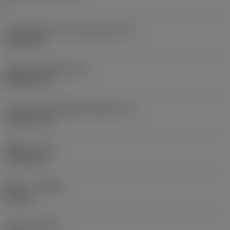
4
เส้นผ่านศูนย์กลางวงกลมแนบใน
(IC)
9.525 mm
รหัสรูปทรงเม็ดมีด
(SC)
Rhombic 55
ความยาวประสิทธิผลของคมตัด
(LE)
10.8279 mm
รัศมีมุม
(RE)
0.7938 mm
ทิศทาง
(HAND)
Neutral
เกรด
(GRADE)