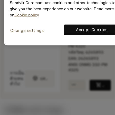
Sandvik Coromant use cookies and other technologies t
ราคาตั้ง:
give you the best experience on our website. Read more
500.00 CZK
on
Cookie policy
สินค้ารอการผลิต
Accept Cookies
Change settings
จำนวนบรรจุ: 10
ISO: DNMG 11 04 08-
PM 4325
รหัสวัสดุ: 6265893
EAN: 26265893
ANSI: DNMG 332-PM
4325
การเป็น
deployed_code
ตัวแทน
แสดงโมเดล 3 มิติ
remove
add
ทั่วไป
shopping_cart
เพิ่มล
ค่าเริ่มต้น
(KAPR
93 deg
)