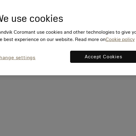
e use cookies
ndvik Coromant use cookies and other technologies to give y
e best experience on our website. Read more on
Cookie policy
Accept Cookies
hange settings