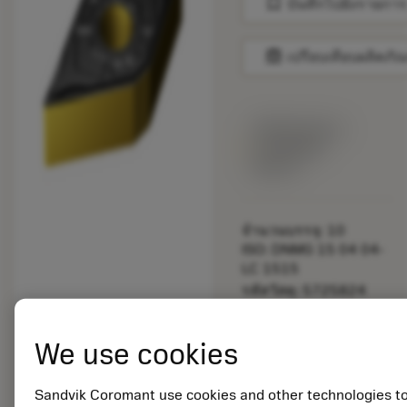
bookmark
บันทึกไปยังรายการ
balance
เปรียบเทียบผลิตภัณ
พร้อมจําหน่าย
ภายในหนึ่ง
สัปดาห์
จำนวนบรรจุ: 10
ISO: DNMG 15 04 04-
LC 1515
รหัสวัสดุ: 5725824
EAN: 10621144
ANSI: CNMM 644-HR
We use cookies
235
การเป็น
deployed_code
ตัวแทน
แสดงโมเดล 3 มิติ
Sandvik Coromant use cookies and other technologies t
remove
add
ทั่วไป
shopping_cart
เพิ่มล