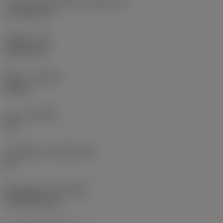
ความยาวประสิทธิผลของคมตัด
(LE)
17.7439 mm
รัศมีมุม
(RE)
1.5875 mm
ทิศทาง
(HAND)
Neutral
เกรด
(GRADE)
235
วัสดุเม็ดมีด
(SUBSTRATE)
HC
ชั้นเคลือบผิว
(COATING)
CVD TiCN+TiN