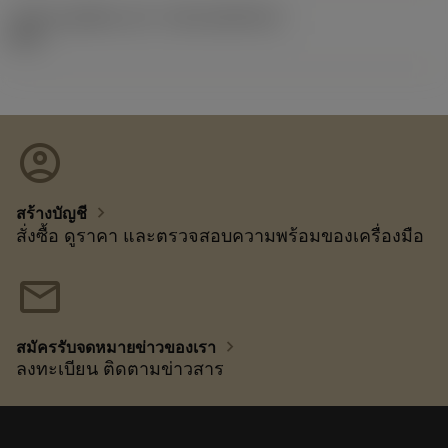
รหัสของชุดที่ออกแล้ว
(RELEASEPACK)
92.3
account_circle
chevron_right
สร้างบัญชี
สั่งซื้อ ดูราคา และตรวจสอบความพร้อมของเครื่องมือ
mail
chevron_right
สมัครรับจดหมายข่าวของเรา
ลงทะเบียน ติดตามข่าวสาร