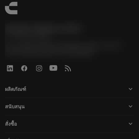
Sandvik Thailand Limited
phone
+66 2 016 2120
51, JL Tower, 19th Floor, Room No. 1904-6, Rama 9
Road, Kwaeng Huamark, Khet Bangkapi
keyboard_arrow_down
ผลิตภัณฑ์
すべてのツール
keyboard_arrow_down
สนับสนุน
すべてのソフトウェア
カスタマーサービス
リサイクル
keyboard_arrow_down
สั่งซื้อ
販売店および専門家
再生処理
購入方法
ガイドとチュートリアル
テーラーメード