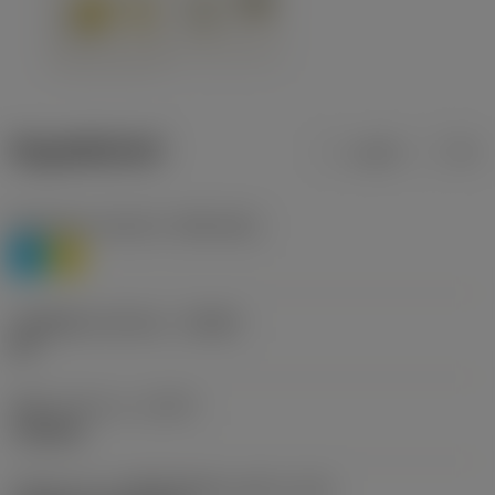
ข้อมูลผลิตภัณฑ์
เมตริก
นิ้ว
Workpiece material
(TMC1ISO)
P
M
รหัสผู้ผลิตร่องหักเศษ
(CBMD)
HR
ชนิดการทำงาน
(CTPT)
roughing
รหัสรูปแบบการติดตั้งเม็ดมีด (เมตริก)
(IFS)