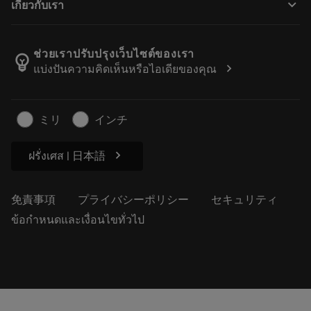
keyboard_arrow_down
เกี่ยวกับเรา
注文
計算ツールとアプリ
サンドビック・コロマントについて
戻る
カタログおよびハンドブック
Manufacturing Wellness
注文を追跡する
ช่วยเราปรับปรุงเว็บไซต์ของเรา
emoji_objects
chevron_right
แบ่งปันความคิดเห็นหรือไอเดียของคุณ
経歴
見積もりを作成する
サステナブルな事業
記事
ミリ
インチ
プレス用
chevron_right
ฝรั่งเศส | 日本語
免責事項
プライバシーポリシー
セキュリティ
ข้อกำหนดและเงื่อนไขทั่วไป