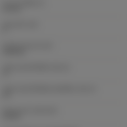
ความหนาเม็ดมีด
(S)
6.35 mm
มุมหลบหลัก
(AN)
0 °
น้ำหนักของอุปกรณ์
(WT)
0.0262 kg
รหัสขนาดช่องใส่เม็ดมีด
(SSC_M)
19
รหัสขนาดช่องใส่เม็ดมีดแบบอิมพีเรียล
(SSC_N)
3/4
Release date
(ValFrom20)
2/11/92