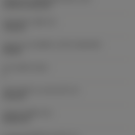
Cylindrical fixing hole
เส้นผ่าศูนย์กลางรูยึด
(D1)
7.925 mm
รูปทรงและขนาดเม็ดมีด
(CUTINT_SIZESHAPE)
CN1906
จำนวนคมตัด
(CEDC)
2
เส้นผ่านศูนย์กลางวงกลมแนบใน
(IC)
19.05 mm
รหัสรูปทรงเม็ดมีด
(SC)
Rhombic 80