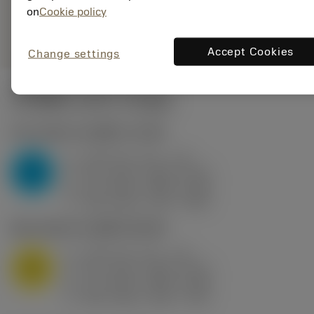
deployed_code
on
Cookie policy
ตัวแทน
แสดงโมเดล 3 มิติ
remove
add
ทั่วไป
shopping_cart
เพิ่มล
Accept Cookies
Change settings
ค่าเริ่มต้น
(KAPR
93 deg
)
P2.1.Z.AN
,
ความแข็ง: 175 HB
a
0.25 mm (0.1 - 1.5)
p
P
f
0.11 mm/r (0.05 - 0.27)
n
h
0.1 mm/r (0.05 - 0.25)
ex
v
330 m/min (375 - 260)
c
M1.0.Z.AQ
,
ความแข็ง: 200 HB
a
0.25 mm (0.1 - 1.5)
p
M
f
0.11 mm/r (0.05 - 0.27)
n
h
0.1 mm/r (0.05 - 0.25)
ex
v
200 m/min (210 - 170)
c