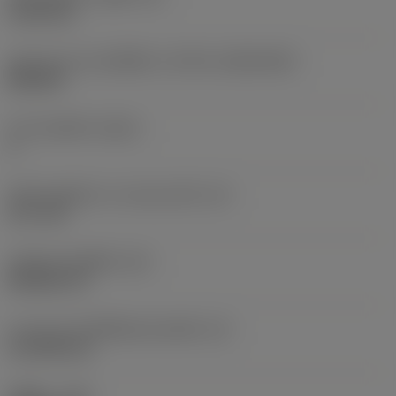
5.156 mm
รูปทรงและขนาดเม็ดมีด
(CUTINT_SIZESHAPE)
DN1504
จำนวนคมตัด
(CEDC)
4
เส้นผ่านศูนย์กลางวงกลมแนบใน
(IC)
12.7 mm
รหัสรูปทรงเม็ดมีด
(SC)
Rhombic 55
ความยาวประสิทธิผลของคมตัด
(LE)
15.1038 mm