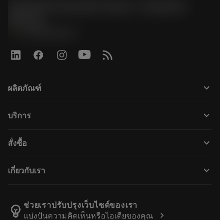
Sandvik Coromant France - Customer
Service
phone
+33246840057
keyboard_arrow_down
ผลิตภัณฑ์
ผลิตภัณฑ์ทั้งหมด
keyboard_arrow_down
บริการ
CoroPlus® Tool Guide
การรีไซเคิล
Tool Assembly
keyboard_arrow_down
สั่งซื้อ
การฟื้นฟูสภาพเครื่องมือ
Tailor Made
วิธีการซื้อ
ความรู้
แคตตาล็อก
keyboard_arrow_down
เกี่ยวกับเรา
สั่ง ซื้อ
บทเรียนอิเล็กทรอนิกส์
ตำแหน่งงาน
ผลการค้นหา
กิจกรรมและการฝึกอบรม
เกี่ยวกับแซนด์วิคโคโรม้อนท์
ติดตามคําสั่งซื้อของคุณ
Tool ID
ช่วยเราปรับปรุงเว็บไซต์ของเรา
emoji_objects
chevron_right
แบ่งปันความคิดเห็นหรือไอเดียของคุณ
ค้นหาเรา
คำ ถาม