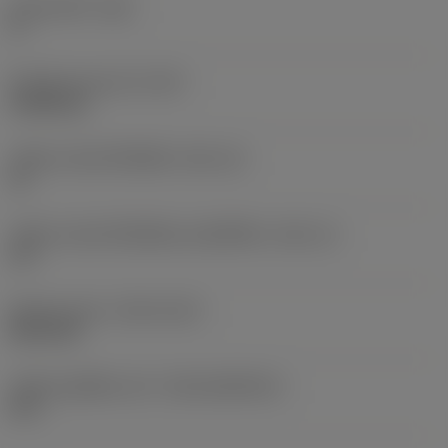
มุมหลบหลัก
(AN)
0 °
น้ำหนักของอุปกรณ์
(WT)
0.0046 kg
รหัสขนาดช่องใส่เม็ดมีด
(SSC_M)
15
รหัสขนาดช่องใส่เม็ดมีดแบบอิมพีเรียล
(SSC_N)
1/2
Release date
(ValFrom20)
28/11/25
รหัสของชุดที่ออกแล้ว
(RELEASEPACK)
26.1