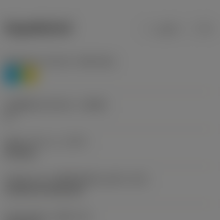
ข้อมูลผลิตภัณฑ์
เมตริก
นิ้ว
Workpiece material
(TMC1ISO)
P
M
รหัสผู้ผลิตร่องหักเศษ
(CBMD)
LC
ชนิดการทำงาน
(CTPT)
finishing
รหัสรูปแบบการติดตั้งเม็ดมีด (เมตริก)
(IFS)
Cylindrical fixing hole
เส้นผ่าศูนย์กลางรูยึด
(D1)