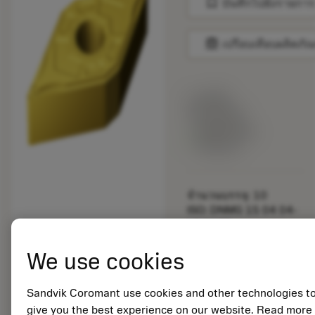
bookmark
บันทึกไปยังรายการ
balance
เปรียบเทียบผลิตภัณ
ราคาตั้ง:
19.25 EUR
สินค้าพร้อม
จำหน่าย
จำนวนบรรจุ: 10
ISO: DNMG 15 04 04-
LC 1625
รหัสวัสดุ: 8864571
We use cookies
EAN:
7323228974025
ANSI: DNMG 431-LC
Sandvik Coromant use cookies and other technologies t
1625
give you the best experience on our website. Read more
การเป็น