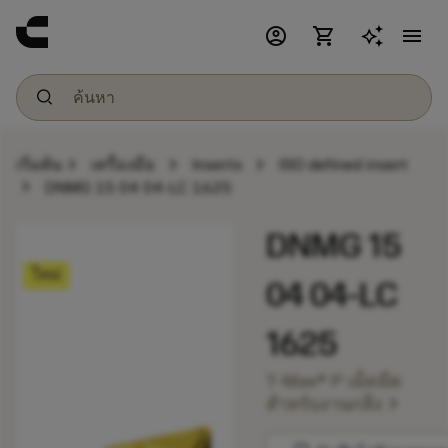
account_circle
shopping_cart
menu
chevron_right
chevron_right
chevron_right
เริ่มต้น
เครื่องมือ
Inserts
ISO defined insert
chevron_right
DNMG 15 04 04-LC 1625
DNMG 15
ใหม่
04 04-LC
1625
T-Max® P เม็ดมีด
chevron_right
สำหรับงานกลึง