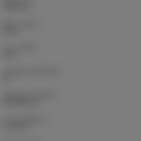
รัศมีมุม
(RE)
0.3969 mm
ทิศทาง
(HAND)
Neutral
เกรด
(GRADE)
1625
วัสดุเม็ดมีด
(SUBSTRATE)
HC
ชั้นเคลือบผิว
(COATING)
PVD TiAlN+TiN
ความหนาเม็ดมีด
(S)
4.7625 mm