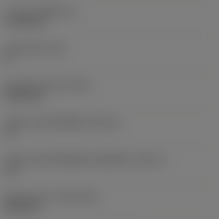
ความหนาเม็ดมีด
(S)
4.7625 mm
มุมหลบหลัก
(AN)
0 °
น้ำหนักของอุปกรณ์
(WT)
0.0015 kg
รหัสขนาดช่องใส่เม็ดมีด
(SSC_M)
15
รหัสขนาดช่องใส่เม็ดมีดแบบอิมพีเรียล
(SSC_N)
1/2
Release date
(ValFrom20)
28/11/25