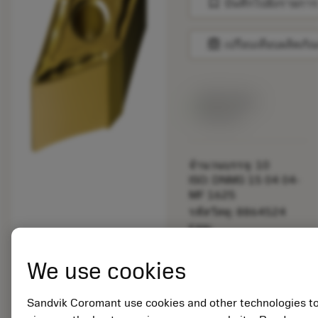
bookmark
บันทึกไปยังรายการ
balance
เปรียบเทียบผลิตภัณ
สินค้าพร้อม
จำหน่าย
จำนวนบรรจุ: 10
ISO: DNMG 15 04 04-
MF 1625
รหัสวัสดุ: 8864524
EAN:
7323228973554
ANSI: DNMG 431-MF
We use cookies
1625
การเป็น
deployed_code
ตัวแทน
แสดงโมเดล 3 มิติ
Sandvik Coromant use cookies and other technologies t
remove
add
ทั่วไป
shopping_cart
เพิ่มล