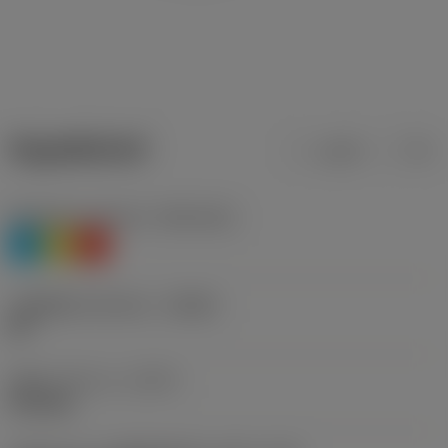
ข้อมูลผลิตภัณฑ์
เมตริก
นิ้ว
Workpiece material
(TMC1ISO)
P
M
K
รหัสผู้ผลิตร่องหักเศษ
(CBMD)
MF
ชนิดการทำงาน
(CTPT)
finishing