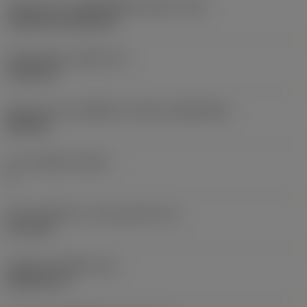
รหัสรูปแบบการติดตั้งเม็ดมีด (เมตริก)
(IFS)
Cylindrical fixing hole
เส้นผ่าศูนย์กลางรูยึด
(D1)
5.156 mm
รูปทรงและขนาดเม็ดมีด
(CUTINT_SIZESHAPE)
DN1504
จำนวนคมตัด
(CEDC)
4
เส้นผ่านศูนย์กลางวงกลมแนบใน
(IC)
12.7 mm
รหัสรูปทรงเม็ดมีด
(SC)
Rhombic 55