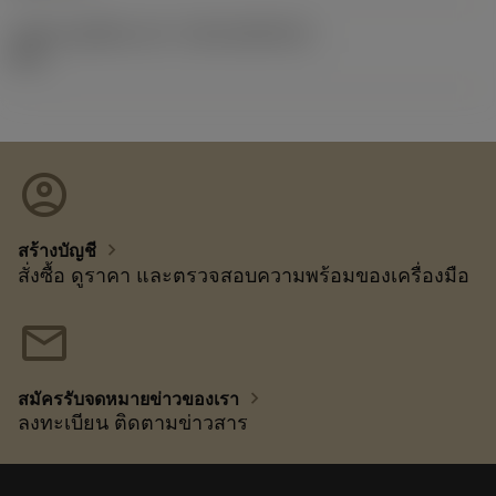
รหัสของชุดที่ออกแล้ว
(RELEASEPACK)
26.1
account_circle
chevron_right
สร้างบัญชี
สั่งซื้อ ดูราคา และตรวจสอบความพร้อมของเครื่องมือ
mail
chevron_right
สมัครรับจดหมายข่าวของเรา
ลงทะเบียน ติดตามข่าวสาร