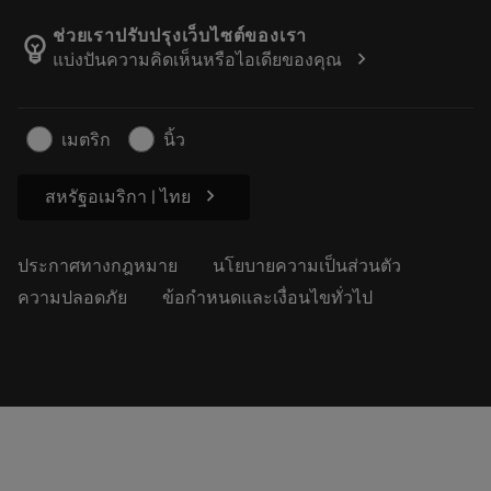
เกี่ยวกับ Sandvik Coromant
ส่งคืน
แคตตาล็อกและคู่มืออ้างอิง
Manufacturing Wellness
ติดตามคำสั่งซื้อของคุณ
ช่วยเราปรับปรุงเว็บไซต์ของเรา
emoji_objects
chevron_right
แบ่งปันความคิดเห็นหรือไอเดียของคุณ
อาชีพ
ทำใบเสนอราคา
ธุรกิจที่ยั่งยืน
บทความ
เมตริก
นิ้ว
สำหรับสื่อมวลชน
chevron_right
สหรัฐอเมริกา | ไทย
ประกาศทางกฎหมาย
นโยบายความเป็นส่วนตัว
ความปลอดภัย
ข้อกำหนดและเงื่อนไขทั่วไป