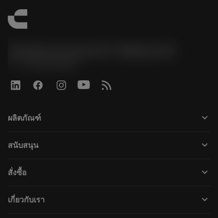
Sandvik Coromant US - Mebane, NC
phone
+1-800-Sandvik
keyboard_arrow_down
ผลิตภัณฑ์
เครื่องมือทั้งหมด
keyboard_arrow_down
สนับสนุน
ซอฟต์แวร์ทั้งหมด
ฝ่ายบริการลูกค้า
การรีไซเคิล
keyboard_arrow_down
สั่งซื้อ
ผู้จัดจำหน่ายและผู้เชี่ยวชาญ
การปรับสภาพใหม่
วิธีซื้อ
คู่มือและบทช่วยสอน
Tailor Made
keyboard_arrow_down
เกี่ยวกับเรา
สั่งซื้อ
เครื่องคิดเลขและแอป