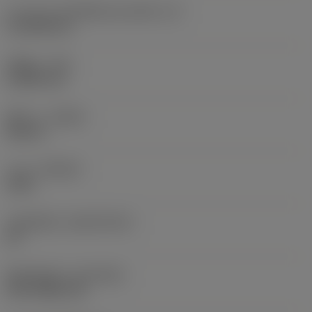
ความยาวประสิทธิผลของคมตัด
(LE)
15.1038 mm
รัศมีมุม
(RE)
0.3969 mm
ทิศทาง
(HAND)
Neutral
เกรด
(GRADE)
1625
วัสดุเม็ดมีด
(SUBSTRATE)
HC
ชั้นเคลือบผิว
(COATING)
PVD TiAlN+TiN