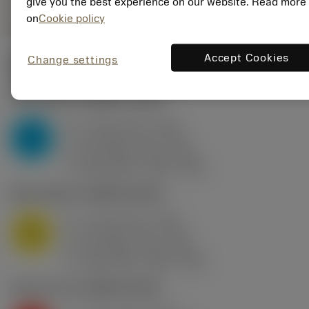
give you the best experience on our website. Read more
on
Cookie policy
Accept Cookies
Change settings
ค่าเริ่มต้น
(KAPR
93 deg
)
P2.1.Z.AN
,
ความแข็ง: 175 HB
a
1 mm (0.5 - 3.75)
p
P
f
0.2 mm/r (0.1 - 0.3)
n
h
0.2 mm/r (0.1 - 0.3)
ex
v
280 m/min (330 - 245)
c
M1.0.Z.AQ
,
ความแข็ง: 200 HB
a
1 mm (0.5 - 3.75)
p
M
f
0.2 mm/r (0.1 - 0.3)
n
h
0.2 mm/r (0.1 - 0.3)
ex
v
180 m/min (200 - 160)
c
K2.2.C.UT
,
ความแข็ง: 245 HB