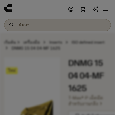
account_circle
shopping_cart
menu
chevron_right
chevron_right
chevron_right
เริ่มต้น
เครื่องมือ
Inserts
ISO defined insert
chevron_right
DNMG 15 04 04-MF 1625
DNMG 15
ใหม่
04 04-MF
1625
T-Max® P เม็ดมีด
chevron_right
สำหรับงานกลึง