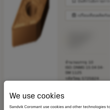
bookmark
บันทึกไปยังรายการ
balance
เปรียบเทียบผลิตภัณ
พร้อมจําหน่าย
ภายในหนึ่ง
สัปดาห์
จำนวนบรรจุ: 10
ISO: DNMG 15 04 04-
SM 1125
รหัสวัสดุ: 5725824
EAN: 10621144
ANSI: CNMM 644-HR
We use cookies
235
การเป็น
deployed_code
ตัวแทน
แสดงโมเดล 3 มิติ
Sandvik Coromant use cookies and other technologies t
remove
add
ทั่วไป
shopping_cart
เพิ่มล