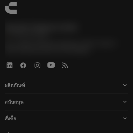
Sandvik Thailand Limited
phone
+66 2 016 2120
51, JL Tower, 19th Floor, Room No. 1904-6, Rama 9
Road, Kwaeng Huamark, Khet Bangkapi
keyboard_arrow_down
ผลิตภัณฑ์
すべてのツール
keyboard_arrow_down
สนับสนุน
すべてのソフトウェア
カスタマーサービス
リサイクル
keyboard_arrow_down
สั่งซื้อ
販売店および専門家
再生処理
購入方法
ガイドとチュートリアル
テーラーメード