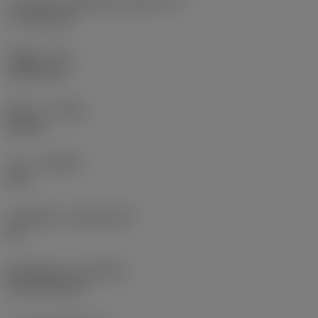
ความยาวประสิทธิผลของคมตัด
(LE)
17.7439 mm
รัศมีมุม
(RE)
1.5875 mm
ทิศทาง
(HAND)
Neutral
เกรด
(GRADE)
235
วัสดุเม็ดมีด
(SUBSTRATE)
HC
ชั้นเคลือบผิว
(COATING)
CVD TiCN+TiN