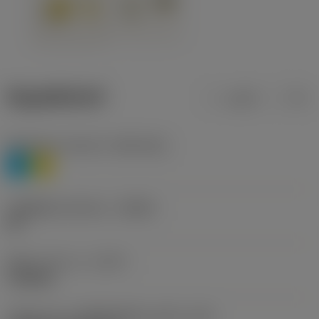
ข้อมูลผลิตภัณฑ์
เมตริก
นิ้ว
Workpiece material
(TMC1ISO)
P
M
รหัสผู้ผลิตร่องหักเศษ
(CBMD)
HR
ชนิดการทำงาน
(CTPT)
roughing
รหัสรูปแบบการติดตั้งเม็ดมีด (เมตริก)
(IFS)