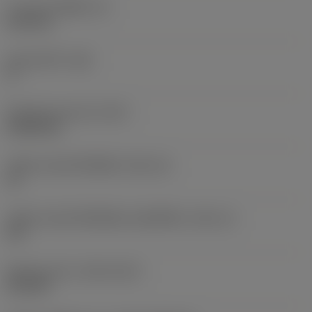
ความหนาเม็ดมีด
(S)
6.35 mm
มุมหลบหลัก
(AN)
0 °
น้ำหนักของอุปกรณ์
(WT)
0.0262 kg
รหัสขนาดช่องใส่เม็ดมีด
(SSC_M)
19
รหัสขนาดช่องใส่เม็ดมีดแบบอิมพีเรียล
(SSC_N)
3/4
Release date
(ValFrom20)
2/11/92