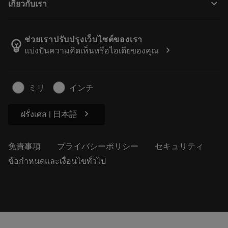
keyboard_arrow_down
เกี่ยวกับเรา
注文
計算ツールとアプリ
サンドビック・コロマントについて
戻る
カタログおよびハンドブック
Manufacturing Wellness
注文を追跡する
ช่วยเราปรับปรุงเว็บไซต์ของเรา
emoji_objects
chevron_right
แบ่งปันความคิดเห็นหรือไอเดียของคุณ
経歴
見積もりを作成する
サステナブルな事業
記事
ミリ
インチ
プレス用
chevron_right
ฝรั่งเศส | 日本語
免責事項
プライバシーポリシー
セキュリティ
ข้อกำหนดและเงื่อนไขทั่วไป