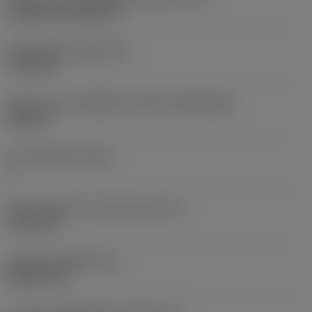
Cylindrical fixing hole
เส้นผ่าศูนย์กลางรูยึด
(D1)
7.925 mm
รูปทรงและขนาดเม็ดมีด
(CUTINT_SIZESHAPE)
CN1906
จำนวนคมตัด
(CEDC)
2
เส้นผ่านศูนย์กลางวงกลมแนบใน
(IC)
19.05 mm
รหัสรูปทรงเม็ดมีด
(SC)
Rhombic 80