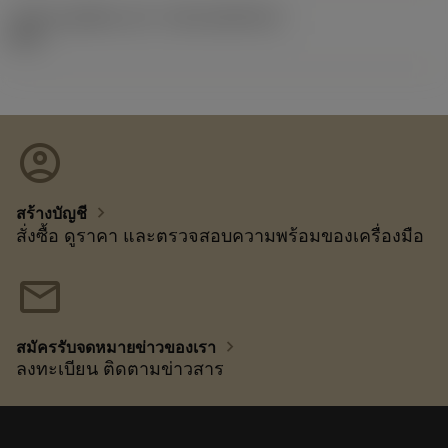
รหัสของชุดที่ออกแล้ว
(RELEASEPACK)
92.3
account_circle
chevron_right
สร้างบัญชี
สั่งซื้อ ดูราคา และตรวจสอบความพร้อมของเครื่องมือ
mail
chevron_right
สมัครรับจดหมายข่าวของเรา
ลงทะเบียน ติดตามข่าวสาร