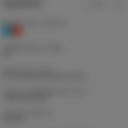
ข้อมูลผลิตภัณฑ์
เมตริก
นิ้ว
Workpiece material
(TMC1ISO)
P
K
รหัสผู้ผลิตร่องหักเศษ
(CBMD)
XM
ชนิดการทำงาน
(CTPT)
pre-machining with demand on surface
รหัสรูปแบบการติดตั้งเม็ดมีด (เมตริก)
(IFS)
Cylindrical fixing hole
เส้นผ่าศูนย์กลางรูยึด
(D1)
5.156 mm