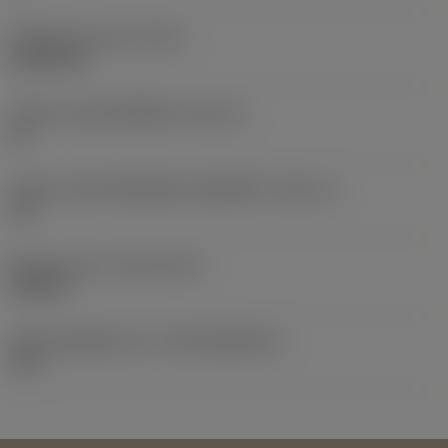
น้ำหนักของอุปกรณ์
(WT)
0.0096 kg
รหัสขนาดช่องใส่เม็ดมีด
(SSC_M)
15
รหัสขนาดช่องใส่เม็ดมีดแบบอิมพีเรียล
(SSC_N)
1/2
Release date
(ValFrom20)
24/9/21
รหัสของชุดที่ออกแล้ว
(RELEASEPACK)
21.2