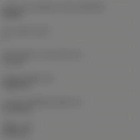
รูปทรงและขนาดเม็ดมีด
(CUTINT_SIZESHAPE)
DN1504
จำนวนคมตัด
(CEDC)
4
เส้นผ่านศูนย์กลางวงกลมแนบใน
(IC)
12.7 mm
รหัสรูปทรงเม็ดมีด
(SC)
Rhombic 55
ความยาวประสิทธิผลของคมตัด
(LE)
15.1038 mm
รัศมีมุม
(RE)
0.3969 mm