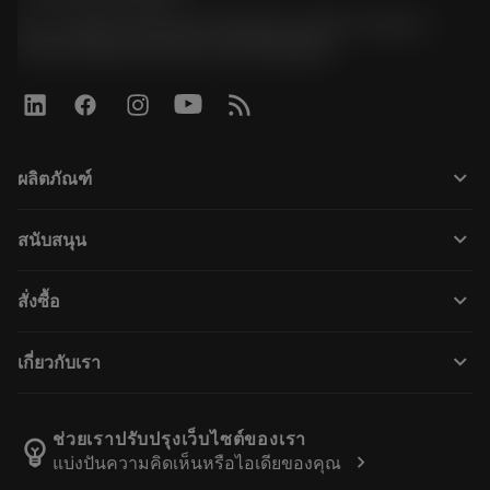
51, JL Tower, 19th Floor, Room No. 1904-6, Rama 9
Road, Kwaeng Huamark, Khet Bangkapi
keyboard_arrow_down
ผลิตภัณฑ์
เครื่องมือทั้งหมด
keyboard_arrow_down
สนับสนุน
ซอฟต์แวร์ทั้งหมด
ฝ่ายบริการลูกค้า
การรีไซเคิล
keyboard_arrow_down
สั่งซื้อ
ผู้จัดจำหน่ายและผู้เชี่ยวชาญ
การปรับสภาพใหม่
วิธีซื้อ
คู่มือและบทช่วยสอน
Tailor Made
keyboard_arrow_down
เกี่ยวกับเรา
สั่งซื้อ
เครื่องคิดเลขและแอป
เกี่ยวกับ Sandvik Coromant
ส่งคืน
แคตตาล็อกและคู่มืออ้างอิง
Manufacturing Wellness
ติดตามคำสั่งซื้อของคุณ
ช่วยเราปรับปรุงเว็บไซต์ของเรา
emoji_objects
chevron_right
แบ่งปันความคิดเห็นหรือไอเดียของคุณ
อาชีพ
ทำใบเสนอราคา