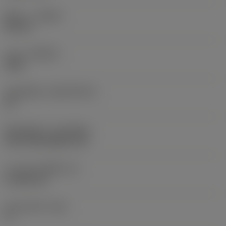
ทิศทาง
(HAND)
Neutral
เกรด
(GRADE)
4425
วัสดุเม็ดมีด
(SUBSTRATE)
HC
ชั้นเคลือบผิว
(COATING)
CVD TiCN+Al2O3+TiN
ความหนาเม็ดมีด
(S)
4.7625 mm
มุมหลบหลัก
(AN)
0 °