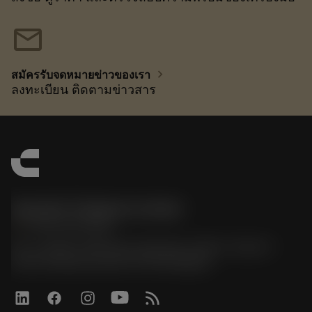
mail
chevron_right
สมัครรับจดหมายข่าวของเรา
ลงทะเบียน ติดตามข่าวสาร
Sandvik Thailand Limited
phone
+66 2 016 2120
51, JL Tower, 19th Floor, Room No. 1904-6, Rama 9
Road, Kwaeng Huamark, Khet Bangkapi