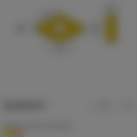
ข้อมูลผลิตภัณฑ์
เมตริก
นิ้ว
Workpiece material
(TMC1ISO)
M
S