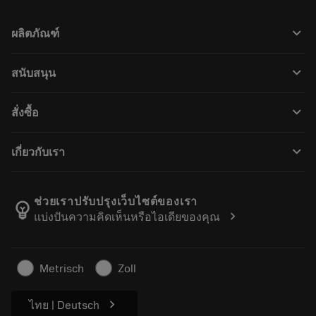
keyboard_arrow_down
ผลิตภัณฑ์
เครื่องมือทั้งหมด
keyboard_arrow_down
สนับสนุน
ซอฟต์แวร์ทั้งหมด
ฝ่ายบริการลูกค้า
การรีไซเคิล
keyboard_arrow_down
สั่งซื้อ
ผู้จัดจำหน่ายและผู้เชี่ยวชาญ
การปรับสภาพใหม่
วิธีซื้อ
คู่มือและบทช่วยสอน
Tailor Made
keyboard_arrow_down
เกี่ยวกับเรา
สั่งซื้อ
เครื่องคิดเลขและแอป
เกี่ยวกับ Sandvik Coromant
ส่งคืน
แคตตาล็อกและคู่มืออ้างอิง
Manufacturing Wellness
ติดตามคำสั่งซื้อของคุณ
ช่วยเราปรับปรุงเว็บไซต์ของเรา
emoji_objects
chevron_right
แบ่งปันความคิดเห็นหรือไอเดียของคุณ
อาชีพ
ทำใบเสนอราคา
ธุรกิจที่ยั่งยืน
บทความ
Metrisch
Zoll
สำหรับสื่อมวลชน
chevron_right
ไทย | Deutsch