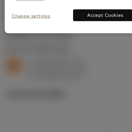
remove
add
ทั่วไป
shopping_cart
เพิ่มล
Accept Cookies
Change settings
ค่าเริ่มต้น
(KAPR
93 deg
)
S2.0.Z.AG
,
ความแข็ง: 350 HB
a
0.6 mm (0.15 - 1.5)
p
S
f
0.15 mm/r (0.1 - 0.31)
n
h
0.15 mm/r (0.1 - 0.3)
ex
v
70 m/min (95 - 29)
c
ภาพประกอบทางเทคนิค