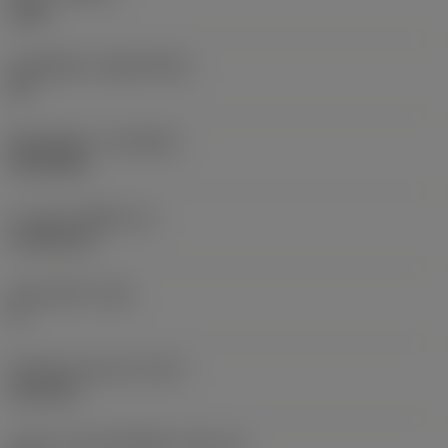
1205
วัสดุเม็ดมีด
(SUBSTRATE)
HC
ชั้นเคลือบผิว
(COATING)
PVD AlTiN
ความหนาเม็ดมีด
(S)
4.7625 mm
มุมหลบหลัก
(AN)
0 °
น้ำหนักของอุปกรณ์
(WT)
0.012 kg
รหัสขนาดช่องใส่เม็ดมีด
(SSC_M)