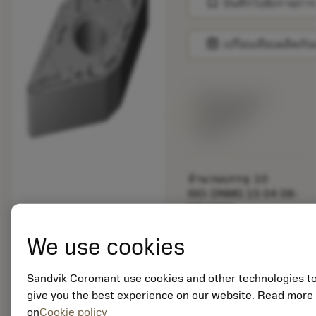
bookmark
บันทึกไปยังรายการ
balance
เปรียบเทียบผลิตภัณ
พร้อมจําหน่าย
ภายในหนึ่ง
สัปดาห์
จำนวนบรรจุ: 10
ISO: DNMG 15 04 08-
MF 1205
รหัสวัสดุ: 8432150
We use cookies
EAN:
7323227513737
ANSI: DNMG 432-MF
Sandvik Coromant use cookies and other technologies t
1205
give you the best experience on our website. Read more
การเป็น
deployed_code
on
Cookie policy
ตัวแทน
แสดงโมเดล 3 มิติ