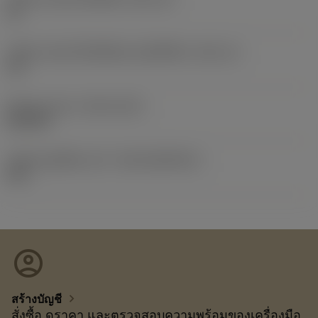
15
รหัสขนาดช่องใส่เม็ดมีดแบบอิมพีเรียล
(SSC_N)
1/2
Release date
(ValFrom20)
26/2/24
รหัสของชุดที่ออกแล้ว
(RELEASEPACK)
24.1
account_circle
chevron_right
สร้างบัญชี
สั่งซื้อ ดูราคา และตรวจสอบความพร้อมของเครื่องมือ