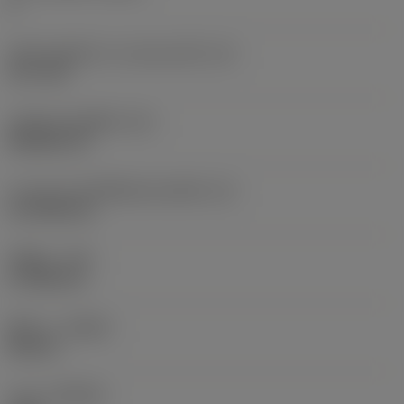
4
เส้นผ่านศูนย์กลางวงกลมแนบใน
(IC)
12.7 mm
รหัสรูปทรงเม็ดมีด
(SC)
Rhombic 55
ความยาวประสิทธิผลของคมตัด
(LE)
14.7038 mm
รัศมีมุม
(RE)
0.7938 mm
ทิศทาง
(HAND)
Neutral
เกรด
(GRADE)