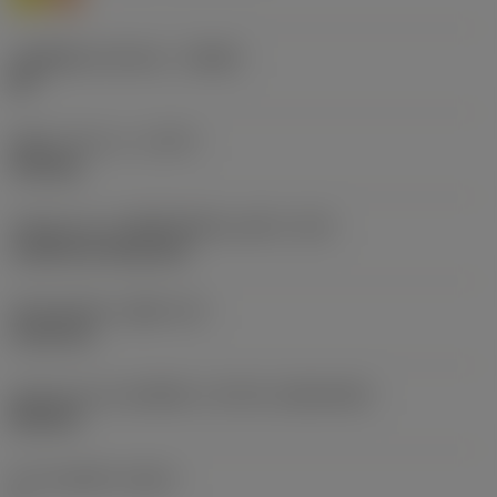
รหัสผู้ผลิตร่องหักเศษ
(CBMD)
MF
ชนิดการทำงาน
(CTPT)
finishing
รหัสรูปแบบการติดตั้งเม็ดมีด (เมตริก)
(IFS)
Cylindrical fixing hole
เส้นผ่าศูนย์กลางรูยึด
(D1)
5.156 mm
รูปทรงและขนาดเม็ดมีด
(CUTINT_SIZESHAPE)
DN1504
จำนวนคมตัด
(CEDC)