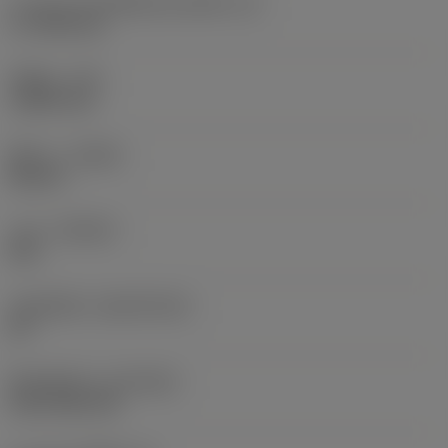
ความยาวประสิทธิผลของคมตัด
(LE)
17.7439 mm
รัศมีมุม
(RE)
1.5875 mm
ทิศทาง
(HAND)
Neutral
เกรด
(GRADE)
235
วัสดุเม็ดมีด
(SUBSTRATE)
HC
ชั้นเคลือบผิว
(COATING)
CVD TiCN+TiN