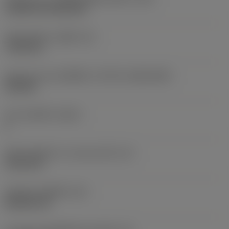
Cylindrical fixing hole
เส้นผ่าศูนย์กลางรูยึด
(D1)
7.925 mm
รูปทรงและขนาดเม็ดมีด
(CUTINT_SIZESHAPE)
CN1906
จำนวนคมตัด
(CEDC)
2
เส้นผ่านศูนย์กลางวงกลมแนบใน
(IC)
19.05 mm
รหัสรูปทรงเม็ดมีด
(SC)
Rhombic 80