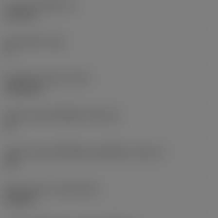
ความหนาเม็ดมีด
(S)
6.35 mm
มุมหลบหลัก
(AN)
0 °
น้ำหนักของอุปกรณ์
(WT)
0.0262 kg
รหัสขนาดช่องใส่เม็ดมีด
(SSC_M)
19
รหัสขนาดช่องใส่เม็ดมีดแบบอิมพีเรียล
(SSC_N)
3/4
Release date
(ValFrom20)
2/11/92