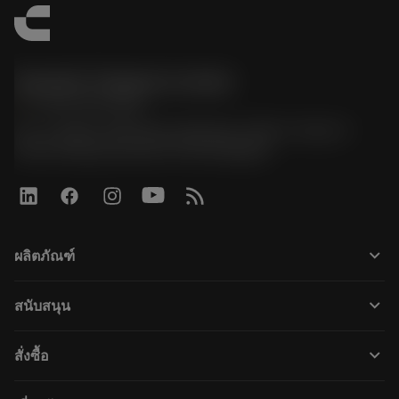
Sandvik Thailand Limited
phone
+66 2 016 2120
51, JL Tower, 19th Floor, Room No. 1904-6, Rama 9
Road, Kwaeng Huamark, Khet Bangkapi
keyboard_arrow_down
ผลิตภัณฑ์
すべてのツール
keyboard_arrow_down
สนับสนุน
すべてのソフトウェア
カスタマーサービス
リサイクル
keyboard_arrow_down
สั่งซื้อ
販売店および専門家
再生処理
購入方法
ガイドとチュートリアル
テーラーメード