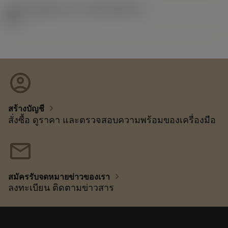
รหัสของชุดที่ออกแล้ว
(RELEASEPACK)
92.3
account_circle
chevron_right
สร้างบัญชี
สั่งซื้อ ดูราคา และตรวจสอบความพร้อมของเครื่องมือ
mail
chevron_right
สมัครรับจดหมายข่าวของเรา
ลงทะเบียน ติดตามข่าวสาร