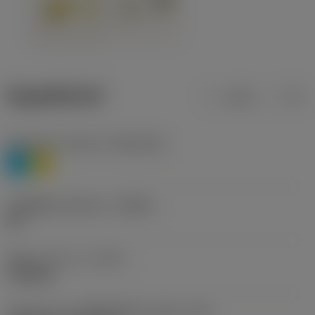
ข้อมูลผลิตภัณฑ์
เมตริก
นิ้ว
Workpiece material
(TMC1ISO)
P
M
รหัสผู้ผลิตร่องหักเศษ
(CBMD)
HR
ชนิดการทำงาน
(CTPT)
roughing
รหัสรูปแบบการติดตั้งเม็ดมีด (เมตริก)
(IFS)