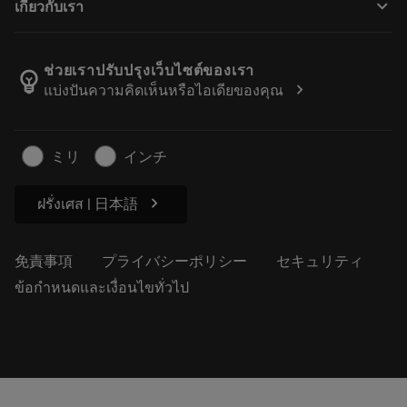
keyboard_arrow_down
เกี่ยวกับเรา
注文
計算ツールとアプリ
サンドビック・コロマントについて
戻る
カタログおよびハンドブック
Manufacturing Wellness
注文を追跡する
ช่วยเราปรับปรุงเว็บไซต์ของเรา
emoji_objects
chevron_right
แบ่งปันความคิดเห็นหรือไอเดียของคุณ
経歴
見積もりを作成する
サステナブルな事業
記事
ミリ
インチ
プレス用
chevron_right
ฝรั่งเศส | 日本語
免責事項
プライバシーポリシー
セキュリティ
ข้อกำหนดและเงื่อนไขทั่วไป