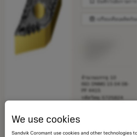
bookmark
บันทึกไปยังรายการ
balance
เปรียบเทียบผลิตภัณ
พร้อมจําหน่าย
ภายในหนึ่ง
สัปดาห์
จำนวนบรรจุ: 10
ISO: DNMG 15 04 08-
PF 4415
รหัสวัสดุ: 5725824
EAN: 10621144
ANSI: CNMM 644-HR
We use cookies
235
การเป็น
deployed_code
ตัวแทน
แสดงโมเดล 3 มิติ
Sandvik Coromant use cookies and other technologies t
remove
add
ทั่วไป
shopping_cart
เพิ่มล