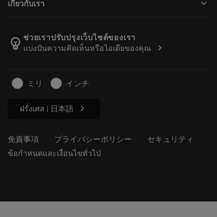
keyboard_arrow_down
เกี่ยวกับเรา
注文
計算ツールとアプリ
サンドビック・コロマントについて
戻る
カタログおよびハンドブック
Manufacturing Wellness
注文を追跡する
ช่วยเราปรับปรุงเว็บไซต์ของเรา
emoji_objects
chevron_right
แบ่งปันความคิดเห็นหรือไอเดียของคุณ
経歴
見積もりを作成する
サステナブルな事業
記事
ミリ
インチ
プレス用
chevron_right
ฝรั่งเศส | 日本語
免責事項
プライバシーポリシー
セキュリティ
ข้อกำหนดและเงื่อนไขทั่วไป