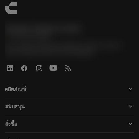
Sandvik Thailand Limited
phone
+66 2 016 2120
51, JL Tower, 19th Floor, Room No. 1904-6, Rama 9
Road, Kwaeng Huamark, Khet Bangkapi
keyboard_arrow_down
ผลิตภัณฑ์
すべてのツール
keyboard_arrow_down
สนับสนุน
すべてのソフトウェア
カスタマーサービス
リサイクル
keyboard_arrow_down
สั่งซื้อ
販売店および専門家
再生処理
購入方法
ガイドとチュートリアル
テーラーメード