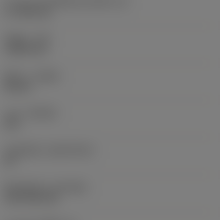
ความยาวประสิทธิผลของคมตัด
(LE)
17.7439 mm
รัศมีมุม
(RE)
1.5875 mm
ทิศทาง
(HAND)
Neutral
เกรด
(GRADE)
235
วัสดุเม็ดมีด
(SUBSTRATE)
HC
ชั้นเคลือบผิว
(COATING)
CVD TiCN+TiN