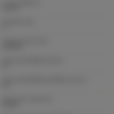
ความหนาเม็ดมีด
(S)
6.35 mm
มุมหลบหลัก
(AN)
0 °
น้ำหนักของอุปกรณ์
(WT)
0.0262 kg
รหัสขนาดช่องใส่เม็ดมีด
(SSC_M)
19
รหัสขนาดช่องใส่เม็ดมีดแบบอิมพีเรียล
(SSC_N)
3/4
Release date
(ValFrom20)
2/11/92