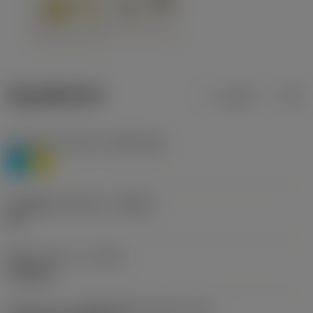
ข้อมูลผลิตภัณฑ์
เมตริก
นิ้ว
Workpiece material
(TMC1ISO)
P
M
รหัสผู้ผลิตร่องหักเศษ
(CBMD)
HR
ชนิดการทำงาน
(CTPT)
roughing
รหัสรูปแบบการติดตั้งเม็ดมีด (เมตริก)
(IFS)