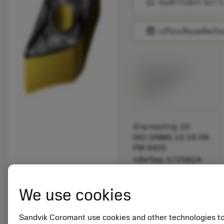
bookmark
บันทึกไปยังรายการ
balance
เปรียบเทียบผลิตภัณ
พร้อมจําหน่าย
ภายในหนึ่ง
สัปดาห์
จำนวนบรรจุ: 10
ISO: DNMG 15 04 08-
PM 4425
รหัสวัสดุ: 5725824
EAN: 10621144
ANSI: CNMM 644-HR
We use cookies
235
การเป็น
deployed_code
ตัวแทน
แสดงโมเดล 3 มิติ
Sandvik Coromant use cookies and other technologies t
remove
add
ทั่วไป
shopping_cart
เพิ่มล