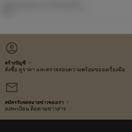
รหัสของชุดที่ออกแล้ว
(RELEASEPACK)
92.3
account_circle
chevron_right
สร้างบัญชี
สั่งซื้อ ดูราคา และตรวจสอบความพร้อมของเครื่องมือ
mail
chevron_right
สมัครรับจดหมายข่าวของเรา
ลงทะเบียน ติดตามข่าวสาร