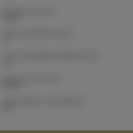
น้ำหนักของอุปกรณ์
(WT)
0.01 kg
รหัสขนาดช่องใส่เม็ดมีด
(SSC_M)
15
รหัสขนาดช่องใส่เม็ดมีดแบบอิมพีเรียล
(SSC_N)
1/2
Release date
(ValFrom20)
25/9/20
รหัสของชุดที่ออกแล้ว
(RELEASEPACK)
20.2