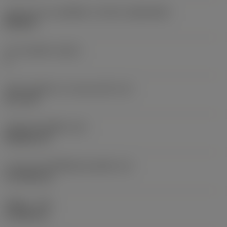
รูปทรงและขนาดเม็ดมีด
(CUTINT_SIZESHAPE)
DN1504
จำนวนคมตัด
(CEDC)
4
เส้นผ่านศูนย์กลางวงกลมแนบใน
(IC)
12.7 mm
รหัสรูปทรงเม็ดมีด
(SC)
Rhombic 55
ความยาวประสิทธิผลของคมตัด
(LE)
14.7038 mm
รัศมีมุม
(RE)
0.7938 mm