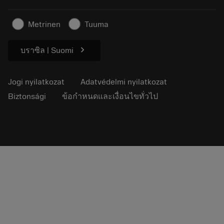
Fenntartható üzlet
Cikkek
Metrinen
Tuuma
Sajtó részére
chevron_right
บราซิล | Suomi
Jogi nyilatkozat
Adatvédelmi nyilatkozat
Biztonsági
ข้อกำหนดและเงื่อนไขทั่วไป