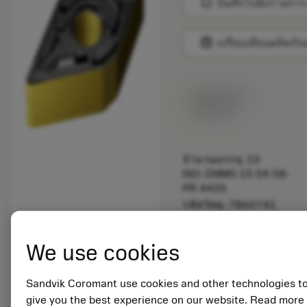
bookmark
บันทึกไปยังรายการ
balance
เปรียบเทียบผลิตภัณ
สินค้าพร้อม
จำหน่าย
จำนวนบรรจุ: 10
ISO: DNMG 15 04 08-
PR 4425
รหัสวัสดุ: 7860741
EAN:
7323225047098
We use cookies
ANSI: DNMG 432-PR
4425
การเป็น
Sandvik Coromant use cookies and other technologies t
deployed_code
ตัวแทน
แสดงโมเดล 3 มิติ
give you the best experience on our website. Read more
remove
add
ทั่วไป
shopping_cart
เพิ่มล