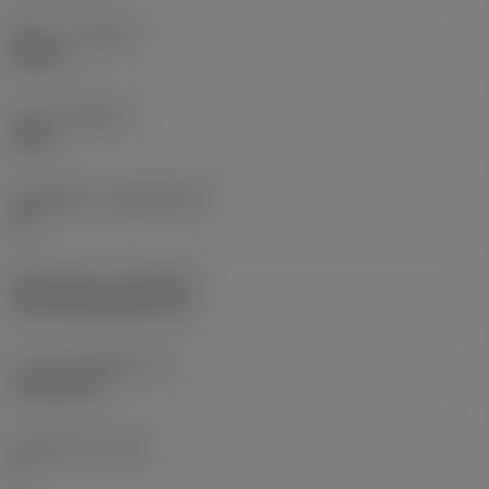
ทิศทาง
(HAND)
Neutral
เกรด
(GRADE)
4425
วัสดุเม็ดมีด
(SUBSTRATE)
HC
ชั้นเคลือบผิว
(COATING)
CVD TiCN+Al2O3+TiN
ความหนาเม็ดมีด
(S)
4.7625 mm
มุมหลบหลัก
(AN)
0 °