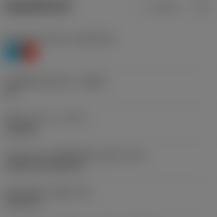
ข้อมูลผลิตภัณฑ์
เมตริก
นิ้ว
Workpiece material
(TMC1ISO)
P
K
รหัสผู้ผลิตร่องหักเศษ
(CBMD)
PR
ชนิดการทำงาน
(CTPT)
roughing
รหัสรูปแบบการติดตั้งเม็ดมีด (เมตริก)
(IFS)
Cylindrical fixing hole
เส้นผ่าศูนย์กลางรูยึด
(D1)
5.156 mm