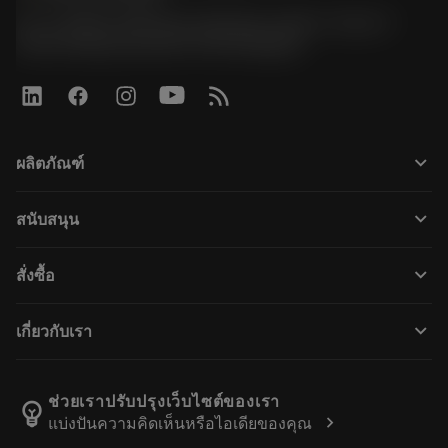
51, JL Tower, 19th Floor, Room No. 1904-6, Rama 9
Road, Kwaeng Huamark, Khet Bangkapi
keyboard_arrow_down
ผลิตภัณฑ์
Összes szerszám
keyboard_arrow_down
สนับสนุน
Az összes szoftver
Ügyfélszolgálat
Újrahasznosítás
keyboard_arrow_down
สั่งซื้อ
Forgalmazók és szakemberek
Felújítás
Hogyan vásárolhatok?
Útmutatók és oktatóanyagok
Tailor Made
keyboard_arrow_down
เกี่ยวกับเรา
Megrendelés
Kalkulátorok és alkalmazások
A Sandvik Coromantról
Vissza
Katalógusok és kézikönyvek
Manufacturing Wellness
Rendelés nyomon követése
ช่วยเราปรับปรุงเว็บไซต์ของเรา
emoji_objects
chevron_right
แบ่งปันความคิดเห็นหรือไอเดียของคุณ
Karrier
Ajánlatkérés