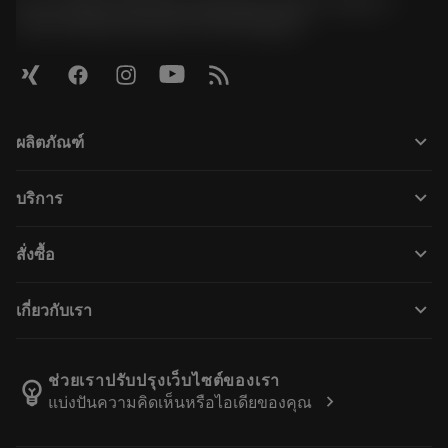
51, JL Tower, 19th Floor, Room No. 1904-6, Rama 9
Road, Kwaeng Huamark, Khet Bangkapi
keyboard_arrow_down
ผลิตภัณฑ์
Alle Produkte
keyboard_arrow_down
บริการ
CoroPlus® Tool Guide
การรีไซเคิล
Tool Assembly
keyboard_arrow_down
สั่งซื้อ
Nachschleifen
Tailor Made
Wie kauft man
Anwendungen
Kataloge
keyboard_arrow_down
เกี่ยวกับเรา
Bestellung
E-learning
Karriere
In den Retouren-Warenkorb
Events und Schulungen
Über Sandvik Coromant
Verfolgen Sie Ihre Bestellung
Tool ID
ช่วยเราปรับปรุงเว็บไซต์ของเรา
emoji_objects
chevron_right
แบ่งปันความคิดเห็นหรือไอเดียของคุณ
Finden Sie uns
FAQ
Für Presse
Kontakt