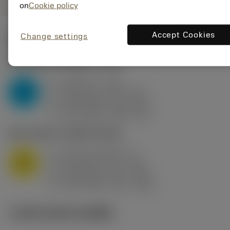
on
Cookie policy
Accept Cookies
Change settings
ค่าเริ่มต้น
(KAPR
93 deg
)
P2.1.Z.AN
,
ความแข็ง: 175 HB
a
3 mm (1 - 7.5)
p
P
f
0.35 mm/r (0.2 - 0.5)
n
h
0.35 mm/r (0.2 - 0.5)
ex
v
110 m/min (120 - 95)
c
M1.0.Z.AQ
,
ความแข็ง: 200 HB
a
1.5 mm (0.15 - 5)
p
M
f
0.25 mm/r (0.1 - 0.4)
n
h
0.25 mm/r (0.1 - 0.4)
ex
v
130 m/min (170 - 105)
c
ภาพประกอบทางเทคนิค