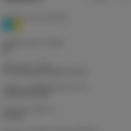
Workpiece material
(TMC1ISO)
P
M
รหัสผู้ผลิตร่องหักเศษ
(CBMD)
QM
ชนิดการทำงาน
(CTPT)
pre-machining with demand on surface
รหัสรูปแบบการติดตั้งเม็ดมีด (เมตริก)
(IFS)
Cylindrical fixing hole
เส้นผ่าศูนย์กลางรูยึด
(D1)
5.156 mm