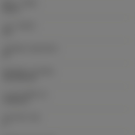
ทิศทาง
(HAND)
Neutral
เกรด
(GRADE)
235
วัสดุเม็ดมีด
(SUBSTRATE)
HC
ชั้นเคลือบผิว
(COATING)
CVD TiCN+TiN
ความหนาเม็ดมีด
(S)
4.7625 mm
มุมหลบหลัก
(AN)
0 °