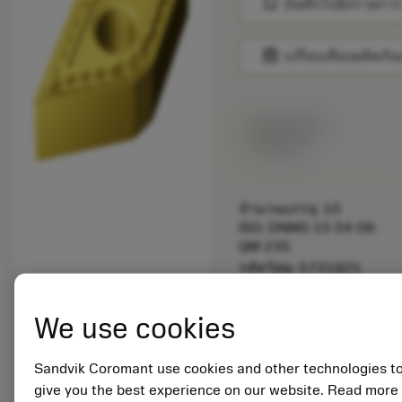
bookmark
บันทึกไปยังรายการ
balance
เปรียบเทียบผลิตภัณ
สินค้าพร้อม
จำหน่าย
จำนวนบรรจุ: 10
ISO: DNMG 15 04 08-
QM 235
รหัสวัสดุ: 5731821
EAN: 10453284
ANSI: DNMG 432-QM
We use cookies
235
การเป็น
deployed_code
ตัวแทน
แสดงโมเดล 3 มิติ
Sandvik Coromant use cookies and other technologies t
remove
add
ทั่วไป
shopping_cart
เพิ่มล
give you the best experience on our website. Read more