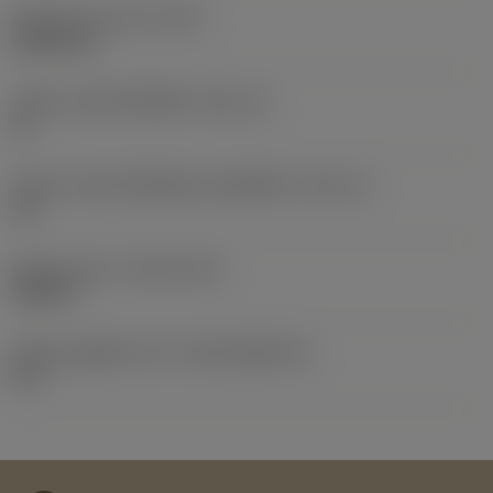
น้ำหนักของอุปกรณ์
(WT)
0.0081 kg
รหัสขนาดช่องใส่เม็ดมีด
(SSC_M)
15
รหัสขนาดช่องใส่เม็ดมีดแบบอิมพีเรียล
(SSC_N)
1/2
Release date
(ValFrom20)
18/5/87
รหัสของชุดที่ออกแล้ว
(RELEASEPACK)
87.1