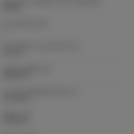
รูปทรงและขนาดเม็ดมีด
(CUTINT_SIZESHAPE)
DN1504
จำนวนคมตัด
(CEDC)
4
เส้นผ่านศูนย์กลางวงกลมแนบใน
(IC)
12.7 mm
รหัสรูปทรงเม็ดมีด
(SC)
Rhombic 55
ความยาวประสิทธิผลของคมตัด
(LE)
14.7038 mm
รัศมีมุม
(RE)
0.7938 mm