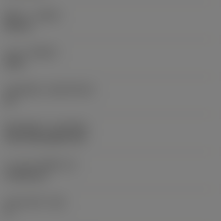
ทิศทาง
(HAND)
Neutral
เกรด
(GRADE)
4335
วัสดุเม็ดมีด
(SUBSTRATE)
HC
ชั้นเคลือบผิว
(COATING)
CVD TiCN+Al2O3+TiN
ความหนาเม็ดมีด
(S)
4.7625 mm
มุมหลบหลัก
(AN)
0 °