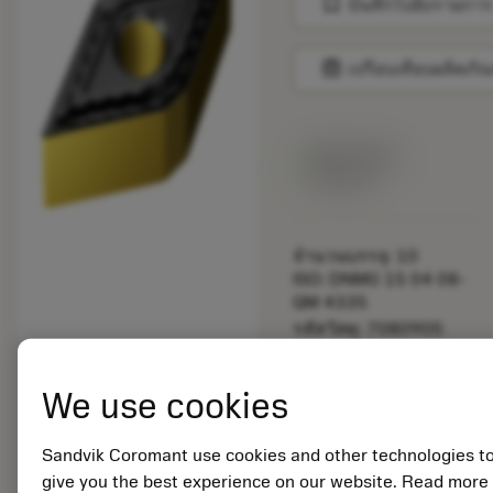
bookmark
บันทึกไปยังรายการ
balance
เปรียบเทียบผลิตภัณ
สินค้าพร้อม
จำหน่าย
จำนวนบรรจุ: 10
ISO: DNMG 15 04 08-
QM 4335
รหัสวัสดุ: 7080905
EAN:
7323221187323
We use cookies
ANSI: DNMG 432-QM
4335
การเป็น
Sandvik Coromant use cookies and other technologies t
deployed_code
ตัวแทน
แสดงโมเดล 3 มิติ
give you the best experience on our website. Read more
remove
add
ทั่วไป
shopping_cart
เพิ่มล