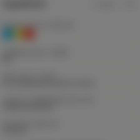
ข้อมูลผลิตภัณฑ์
เมตริก
นิ้ว
Workpiece material
(TMC1ISO)
P
M
K
รหัสผู้ผลิตร่องหักเศษ
(CBMD)
QM
ชนิดการทำงาน
(CTPT)
pre-machining with demand on surface
รหัสรูปแบบการติดตั้งเม็ดมีด (เมตริก)
(IFS)
Cylindrical fixing hole
เส้นผ่าศูนย์กลางรูยึด
(D1)
5.156 mm