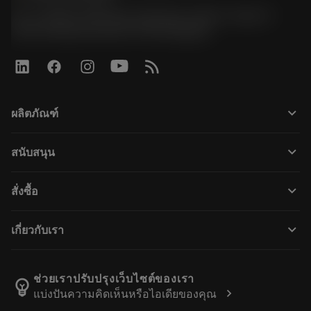
51, JL Tower, 19th Floor, Room No. 1904-6, Rama 9
Road, Kwaeng Huamark, Khet Bangkapi
keyboard_arrow_down
ผลิตภัณฑ์
เครื่องมือทั้งหมด
keyboard_arrow_down
สนับสนุน
ซอฟต์แวร์ทั้งหมด
ฝ่ายบริการลูกค้า
การรีไซเคิล
keyboard_arrow_down
สั่งซื้อ
ผู้จัดจำหน่ายและผู้เชี่ยวชาญ
การปรับสภาพใหม่
วิธีซื้อ
คู่มือและบทช่วยสอน
Tailor Made
keyboard_arrow_down
เกี่ยวกับเรา
สั่งซื้อ
เครื่องคิดเลขและแอป
เกี่ยวกับ Sandvik Coromant
ส่งคืน
แคตตาล็อกและคู่มืออ้างอิง
Manufacturing Wellness
ติดตามคำสั่งซื้อของคุณ
ช่วยเราปรับปรุงเว็บไซต์ของเรา
emoji_objects
chevron_right
แบ่งปันความคิดเห็นหรือไอเดียของคุณ
อาชีพ
ทำใบเสนอราคา