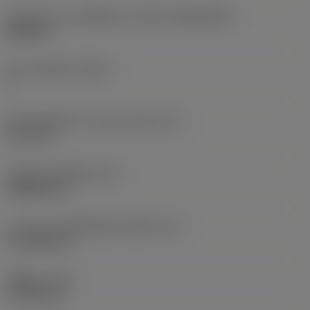
รูปทรงและขนาดเม็ดมีด
(CUTINT_SIZESHAPE)
DN1504
จำนวนคมตัด
(CEDC)
4
เส้นผ่านศูนย์กลางวงกลมแนบใน
(IC)
12.7 mm
รหัสรูปทรงเม็ดมีด
(SC)
Rhombic 55
ความยาวประสิทธิผลของคมตัด
(LE)
14.7038 mm
รัศมีมุม
(RE)
0.7938 mm