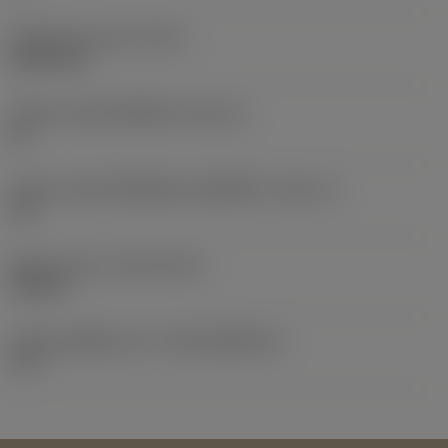
น้ำหนักของอุปกรณ์
(WT)
0.0091 kg
รหัสขนาดช่องใส่เม็ดมีด
(SSC_M)
15
รหัสขนาดช่องใส่เม็ดมีดแบบอิมพีเรียล
(SSC_N)
1/2
Release date
(ValFrom20)
19/2/17
รหัสของชุดที่ออกแล้ว
(RELEASEPACK)
17.1