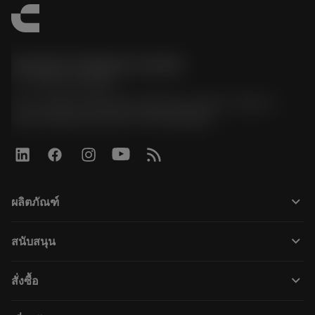
Sandvik Thailand Limited
phone
+66 2 016 2120
51, JL Tower, 19th Floor, Room No. 1904-6, Rama 9
Road, Kwaeng Huamark, Khet Bangkapi
keyboard_arrow_down
ผลิตภัณฑ์
すべてのツール
keyboard_arrow_down
สนับสนุน
すべてのソフトウェア
カスタマーサービス
リサイクル
keyboard_arrow_down
สั่งซื้อ
販売店および専門家
再生処理
購入方法
ガイドとチュートリアル
テーラーメード