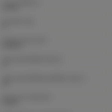
ความหนาเม็ดมีด
(S)
6.35 mm
มุมหลบหลัก
(AN)
0 °
น้ำหนักของอุปกรณ์
(WT)
0.0262 kg
รหัสขนาดช่องใส่เม็ดมีด
(SSC_M)
19
รหัสขนาดช่องใส่เม็ดมีดแบบอิมพีเรียล
(SSC_N)
3/4
Release date
(ValFrom20)
2/11/92