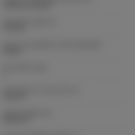
Cylindrical fixing hole
เส้นผ่าศูนย์กลางรูยึด
(D1)
7.925 mm
รูปทรงและขนาดเม็ดมีด
(CUTINT_SIZESHAPE)
CN1906
จำนวนคมตัด
(CEDC)
2
เส้นผ่านศูนย์กลางวงกลมแนบใน
(IC)
19.05 mm
รหัสรูปทรงเม็ดมีด
(SC)
Rhombic 80