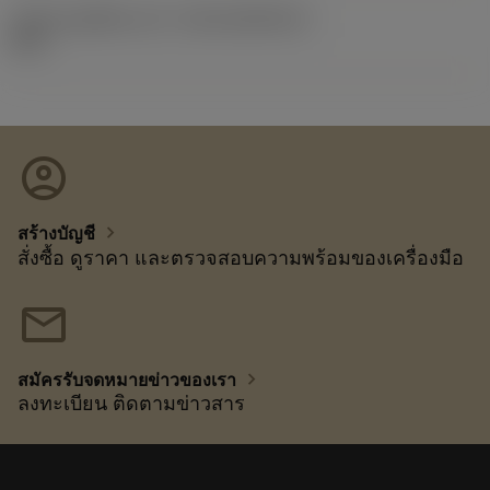
รหัสของชุดที่ออกแล้ว
(RELEASEPACK)
92.3
account_circle
chevron_right
สร้างบัญชี
สั่งซื้อ ดูราคา และตรวจสอบความพร้อมของเครื่องมือ
mail
chevron_right
สมัครรับจดหมายข่าวของเรา
ลงทะเบียน ติดตามข่าวสาร