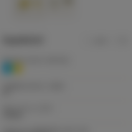
ข้อมูลผลิตภัณฑ์
เมตริก
นิ้ว
Workpiece material
(TMC1ISO)
P
M
รหัสผู้ผลิตร่องหักเศษ
(CBMD)
HR
ชนิดการทำงาน
(CTPT)
roughing
รหัสรูปแบบการติดตั้งเม็ดมีด (เมตริก)
(IFS)