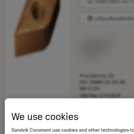
bookmark
บันทึกไปยังรายการ
balance
เปรียบเทียบผลิตภัณ
พร้อมจําหน่าย
ภายในหนึ่ง
สัปดาห์
จำนวนบรรจุ: 10
ISO: DNMG 15 04 08-
SM 1125
รหัสวัสดุ: 5725824
EAN: 10621144
ANSI: CNMM 644-HR
We use cookies
235
การเป็น
deployed_code
ตัวแทน
แสดงโมเดล 3 มิติ
Sandvik Coromant use cookies and other technologies t
remove
add
ทั่วไป
shopping_cart
เพิ่มล