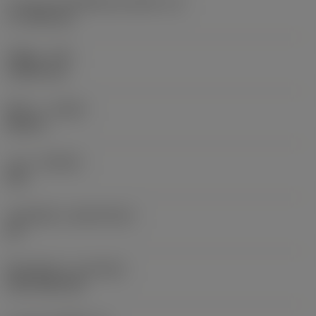
ความยาวประสิทธิผลของคมตัด
(LE)
17.7439 mm
รัศมีมุม
(RE)
1.5875 mm
ทิศทาง
(HAND)
Neutral
เกรด
(GRADE)
235
วัสดุเม็ดมีด
(SUBSTRATE)
HC
ชั้นเคลือบผิว
(COATING)
CVD TiCN+TiN