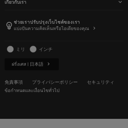
keyboard_arrow_down
เกี่ยวกับเรา
注文
計算ツールとアプリ
サンドビック・コロマントについて
戻る
カタログおよびハンドブック
Manufacturing Wellness
注文を追跡する
ช่วยเราปรับปรุงเว็บไซต์ของเรา
emoji_objects
chevron_right
แบ่งปันความคิดเห็นหรือไอเดียของคุณ
経歴
見積もりを作成する
サステナブルな事業
記事
ミリ
インチ
プレス用
chevron_right
ฝรั่งเศส | 日本語
免責事項
プライバシーポリシー
セキュリティ
ข้อกำหนดและเงื่อนไขทั่วไป