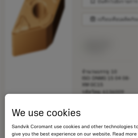
bookmark
บันทึกไปยังรายการ
balance
เปรียบเทียบผลิตภัณ
สินค้าพร้อม
จำหน่าย
จำนวนบรรจุ: 10
ISO: DNMG 15 04 08-
XM GC15
รหัสวัสดุ: 6136009
EAN: 26136009
ANSI: DNMG 432-XM
We use cookies
GC15
การเป็น
deployed_code
ตัวแทน
แสดงโมเดล 3 มิติ
Sandvik Coromant use cookies and other technologies t
remove
add
ทั่วไป
shopping_cart
เพิ่มล
give you the best experience on our website. Read more