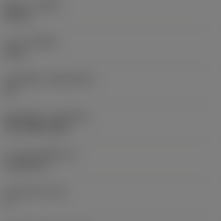
ทิศทาง
(HAND)
Neutral
เกรด
(GRADE)
GC15
วัสดุเม็ดมีด
(SUBSTRATE)
HC
ชั้นเคลือบผิว
(COATING)
PVD TiAlN+TiAlN
ความหนาเม็ดมีด
(S)
4.7625 mm
มุมหลบหลัก
(AN)
0 °