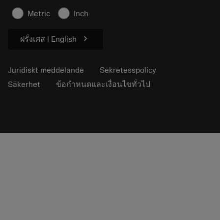
Artiklar
Metric
Inch
För press
chevron_right
ฝรั่งเศส | English
Juridiskt meddelande
Sekretesspolicy
Säkerhet
ข้อกำหนดและเงื่อนไขทั่วไป