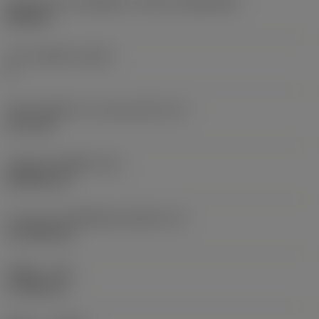
รูปทรงและขนาดเม็ดมีด
(CUTINT_SIZESHAPE)
DN1504
จำนวนคมตัด
(CEDC)
4
เส้นผ่านศูนย์กลางวงกลมแนบใน
(IC)
12.7 mm
รหัสรูปทรงเม็ดมีด
(SC)
Rhombic 55
ความยาวประสิทธิผลของคมตัด
(LE)
14.7038 mm
รัศมีมุม
(RE)
0.7938 mm