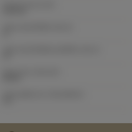
น้ำหนักของอุปกรณ์
(WT)
0.0101 kg
รหัสขนาดช่องใส่เม็ดมีด
(SSC_M)
15
รหัสขนาดช่องใส่เม็ดมีดแบบอิมพีเรียล
(SSC_N)
1/2
Release date
(ValFrom20)
25/2/12
รหัสของชุดที่ออกแล้ว
(RELEASEPACK)
12.1