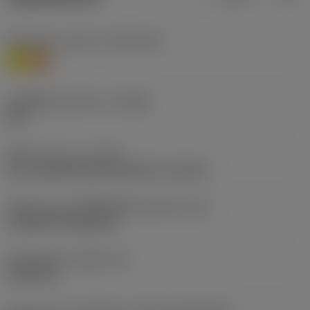
Workpiece material
(TMC1ISO)
M
S
รหัสผู้ผลิตร่องหักเศษ
(CBMD)
XM
ชนิดการทำงาน
(CTPT)
pre-machining with demand on surface
รหัสรูปแบบการติดตั้งเม็ดมีด (เมตริก)
(IFS)
Cylindrical fixing hole
เส้นผ่าศูนย์กลางรูยึด
(D1)
5.156 mm