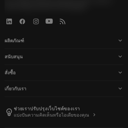
51, JL Tower, 19th Floor, Room No. 1904-6, Rama 9
Road, Kwaeng Huamark, Khet Bangkapi
keyboard_arrow_down
ผลิตภัณฑ์
Alla verktyg
keyboard_arrow_down
สนับสนุน
All programvara
Kundservice
Återvinning
keyboard_arrow_down
สั่งซื้อ
Distributörer och specialister
Omkonditionering
Så här köper du
Guider och handledningar
Tailor Made
keyboard_arrow_down
เกี่ยวกับเรา
Beställ
Kalkylatorer och appar
Om Sandvik Coromant
Return
Kataloger och handböcker
Tillverkning med välmående
Spåra din beställning
ช่วยเราปรับปรุงเว็บไซต์ของเรา
emoji_objects
chevron_right
แบ่งปันความคิดเห็นหรือไอเดียของคุณ
Karriär
Skapa en offert
Hållbart företagande