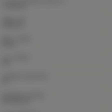
ความยาวประสิทธิผลของคมตัด
(LE)
17.7439 mm
รัศมีมุม
(RE)
1.5875 mm
ทิศทาง
(HAND)
Neutral
เกรด
(GRADE)
235
วัสดุเม็ดมีด
(SUBSTRATE)
HC
ชั้นเคลือบผิว
(COATING)
CVD TiCN+TiN