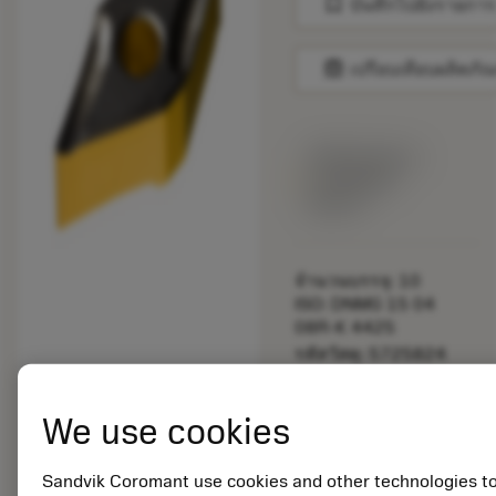
bookmark
บันทึกไปยังรายการ
balance
เปรียบเทียบผลิตภัณ
พร้อมจําหน่าย
ภายในหนึ่ง
สัปดาห์
จำนวนบรรจุ: 10
ISO: DNMG 15 04
08R-K 4425
รหัสวัสดุ: 5725824
EAN: 10621144
ANSI: CNMM 644-HR
We use cookies
235
การเป็น
deployed_code
ตัวแทน
แสดงโมเดล 3 มิติ
Sandvik Coromant use cookies and other technologies t
remove
add
ทั่วไป
shopping_cart
เพิ่มล