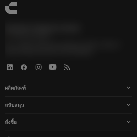
Sandvik Thailand Limited
phone
+66 2 016 2120
51, JL Tower, 19th Floor, Room No. 1904-6, Rama 9
Road, Kwaeng Huamark, Khet Bangkapi
keyboard_arrow_down
ผลิตภัณฑ์
すべてのツール
keyboard_arrow_down
สนับสนุน
すべてのソフトウェア
カスタマーサービス
リサイクル
keyboard_arrow_down
สั่งซื้อ
販売店および専門家
再生処理
購入方法
ガイドとチュートリアル
テーラーメード