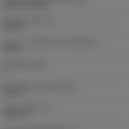
Cylindrical fixing hole
เส้นผ่าศูนย์กลางรูยึด
(D1)
7.925 mm
รูปทรงและขนาดเม็ดมีด
(CUTINT_SIZESHAPE)
CN1906
จำนวนคมตัด
(CEDC)
2
เส้นผ่านศูนย์กลางวงกลมแนบใน
(IC)
19.05 mm
รหัสรูปทรงเม็ดมีด
(SC)
Rhombic 80