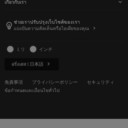
keyboard_arrow_down
เกี่ยวกับเรา
注文
計算ツールとアプリ
サンドビック・コロマントについて
戻る
カタログおよびハンドブック
Manufacturing Wellness
注文を追跡する
ช่วยเราปรับปรุงเว็บไซต์ของเรา
emoji_objects
chevron_right
แบ่งปันความคิดเห็นหรือไอเดียของคุณ
経歴
見積もりを作成する
サステナブルな事業
記事
ミリ
インチ
プレス用
chevron_right
ฝรั่งเศส | 日本語
免責事項
プライバシーポリシー
セキュリティ
ข้อกำหนดและเงื่อนไขทั่วไป