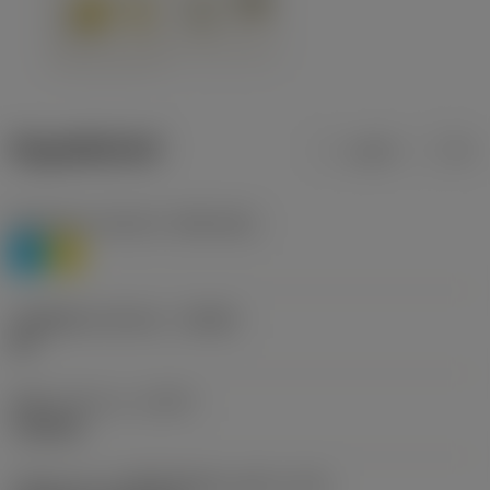
ข้อมูลผลิตภัณฑ์
เมตริก
นิ้ว
Workpiece material
(TMC1ISO)
P
M
รหัสผู้ผลิตร่องหักเศษ
(CBMD)
HR
ชนิดการทำงาน
(CTPT)
roughing
รหัสรูปแบบการติดตั้งเม็ดมีด (เมตริก)
(IFS)