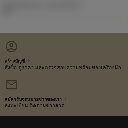
รหัสของชุดที่ออกแล้ว
(RELEASEPACK)
92.3
account_circle
chevron_right
สร้างบัญชี
สั่งซื้อ ดูราคา และตรวจสอบความพร้อมของเครื่องมือ
mail
chevron_right
สมัครรับจดหมายข่าวของเรา
ลงทะเบียน ติดตามข่าวสาร