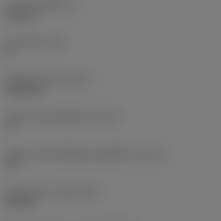
ความหนาเม็ดมีด
(S)
6.35 mm
มุมหลบหลัก
(AN)
0 °
น้ำหนักของอุปกรณ์
(WT)
0.0262 kg
รหัสขนาดช่องใส่เม็ดมีด
(SSC_M)
19
รหัสขนาดช่องใส่เม็ดมีดแบบอิมพีเรียล
(SSC_N)
3/4
Release date
(ValFrom20)
2/11/92