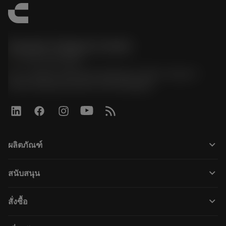
Sandvik Thailand Limited
phone
+66 2 016 2120
51, JL Tower, 19th Floor, Room No. 1904-6, Rama 9
Road, Kwaeng Huamark, Khet Bangkapi
keyboard_arrow_down
ผลิตภัณฑ์
すべてのツール
keyboard_arrow_down
สนับสนุน
すべてのソフトウェア
カスタマーサービス
リサイクル
keyboard_arrow_down
สั่งซื้อ
販売店および専門家
再生処理
購入方法
ガイドとチュートリアル
テーラーメード