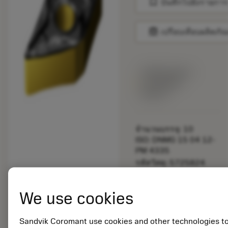
bookmark
บันทึกไปยังรายการ
balance
เปรียบเทียบผลิตภัณ
พร้อมจําหน่าย
ภายในหนึ่ง
สัปดาห์
จำนวนบรรจุ: 10
ISO: DNMG 15 04 12-
PM 4335
รหัสวัสดุ: 5725824
EAN: 10621144
ANSI: CNMM 644-HR
We use cookies
235
การเป็น
deployed_code
ตัวแทน
แสดงโมเดล 3 มิติ
Sandvik Coromant use cookies and other technologies t
remove
add
ทั่วไป
shopping_cart
เพิ่มล