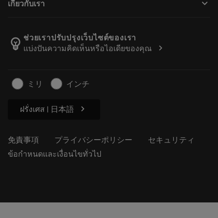
keyboard_arrow_down
เกี่ยวกับเรา
注文
計算ツールとアプリ
サンドビック・コロマントについて
戻る
カタログおよびハンドブック
Manufacturing Wellness
注文を追跡する
ช่วยเราปรับปรุงเว็บไซต์ของเรา
emoji_objects
chevron_right
แบ่งปันความคิดเห็นหรือไอเดียของคุณ
経歴
見積もりを作成する
サステナブルな事業
記事
ミリ
インチ
プレス用
chevron_right
ฝรั่งเศส | 日本語
免責事項
プライバシーポリシー
セキュリティ
ข้อกำหนดและเงื่อนไขทั่วไป