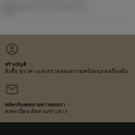
รหัสของชุดที่ออกแล้ว
(RELEASEPACK)
92.3
account_circle
chevron_right
สร้างบัญชี
สั่งซื้อ ดูราคา และตรวจสอบความพร้อมของเครื่องมือ
mail
chevron_right
สมัครรับจดหมายข่าวของเรา
ลงทะเบียน ติดตามข่าวสาร