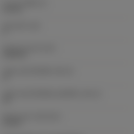
ความหนาเม็ดมีด
(S)
6.35 mm
มุมหลบหลัก
(AN)
0 °
น้ำหนักของอุปกรณ์
(WT)
0.0262 kg
รหัสขนาดช่องใส่เม็ดมีด
(SSC_M)
19
รหัสขนาดช่องใส่เม็ดมีดแบบอิมพีเรียล
(SSC_N)
3/4
Release date
(ValFrom20)
2/11/92