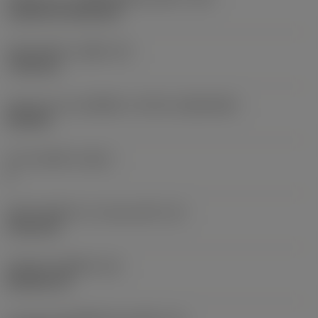
Cylindrical fixing hole
เส้นผ่าศูนย์กลางรูยึด
(D1)
7.925 mm
รูปทรงและขนาดเม็ดมีด
(CUTINT_SIZESHAPE)
CN1906
จำนวนคมตัด
(CEDC)
2
เส้นผ่านศูนย์กลางวงกลมแนบใน
(IC)
19.05 mm
รหัสรูปทรงเม็ดมีด
(SC)
Rhombic 80