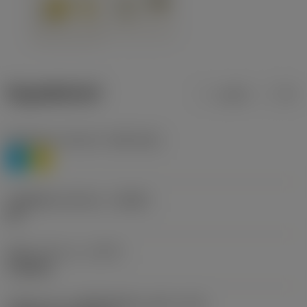
ข้อมูลผลิตภัณฑ์
เมตริก
นิ้ว
Workpiece material
(TMC1ISO)
P
M
รหัสผู้ผลิตร่องหักเศษ
(CBMD)
HR
ชนิดการทำงาน
(CTPT)
roughing
รหัสรูปแบบการติดตั้งเม็ดมีด (เมตริก)
(IFS)