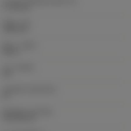
ความยาวประสิทธิผลของคมตัด
(LE)
17.7439 mm
รัศมีมุม
(RE)
1.5875 mm
ทิศทาง
(HAND)
Neutral
เกรด
(GRADE)
235
วัสดุเม็ดมีด
(SUBSTRATE)
HC
ชั้นเคลือบผิว
(COATING)
CVD TiCN+TiN