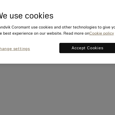
e use cookies
ndvik Coromant use cookies and other technologies to give y
e best experience on our website. Read more on
Cookie policy
Accept Cookies
hange settings