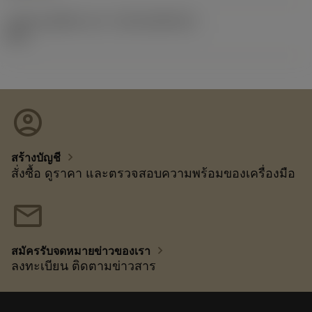
รหัสของชุดที่ออกแล้ว
(RELEASEPACK)
26.1
account_circle
chevron_right
สร้างบัญชี
สั่งซื้อ ดูราคา และตรวจสอบความพร้อมของเครื่องมือ
mail
chevron_right
สมัครรับจดหมายข่าวของเรา
ลงทะเบียน ติดตามข่าวสาร