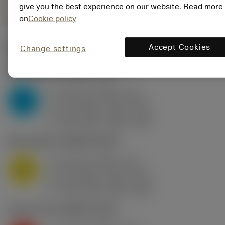
give you the best experience on our website. Read more
on
Cookie policy
Accept Cookies
ค่าเริ่มต้น
(KAPR
93 deg
)
Change settings
P2.1.Z.AN
,
ความแข็ง: 175 HB
a
0.4 mm (0.25 - 1.5)
p
P
f
0.15 mm/r (0.07 - 0.3)
n
h
0.15 mm/r (0.07 - 0.3)
ex
v
300 m/min (355 - 245)
c
M1.0.Z.AQ
,
ความแข็ง: 200 HB
a
0.4 mm (0.25 - 1.5)
p
M
f
0.15 mm/r (0.07 - 0.3)
n
h
0.15 mm/r (0.07 - 0.3)
ex
v
190 m/min (205 - 160)
c
K2.2.C.UT
,
ความแข็ง: 245 HB