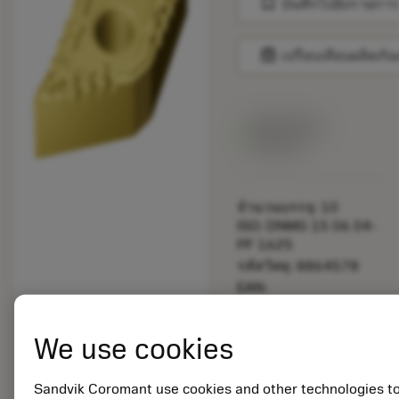
bookmark
บันทึกไปยังรายการ
balance
เปรียบเทียบผลิตภัณ
สินค้าพร้อม
จำหน่าย
จำนวนบรรจุ: 10
ISO: DNMG 15 06 04-
PF 1625
รหัสวัสดุ: 8864578
EAN:
7323228974094
ANSI: DNMG 441-PF
We use cookies
1625
การเป็น
deployed_code
ตัวแทน
แสดงโมเดล 3 มิติ
Sandvik Coromant use cookies and other technologies t
remove
add
ทั่วไป
shopping_cart
เพิ่มล