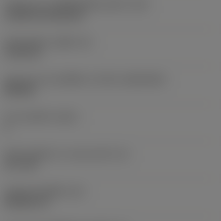
รหัสรูปแบบการติดตั้งเม็ดมีด (เมตริก)
(IFS)
Cylindrical fixing hole
เส้นผ่าศูนย์กลางรูยึด
(D1)
5.156 mm
รูปทรงและขนาดเม็ดมีด
(CUTINT_SIZESHAPE)
DN1506
จำนวนคมตัด
(CEDC)
4
เส้นผ่านศูนย์กลางวงกลมแนบใน
(IC)
12.7 mm
รหัสรูปทรงเม็ดมีด
(SC)
Rhombic 55