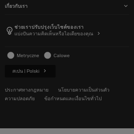
วิธีซื้อ
คู่มือและบทช่วยสอน
Tailor Made
keyboard_arrow_down
เกี่ยวกับเรา
สั่งซื้อ
เครื่องคิดเลขและแอป
เกี่ยวกับ Sandvik Coromant
ส่งคืน
แคตตาล็อกและคู่มืออ้างอิง
Manufacturing Wellness
ติดตามคำสั่งซื้อของคุณ
ช่วยเราปรับปรุงเว็บไซต์ของเรา
emoji_objects
chevron_right
แบ่งปันความคิดเห็นหรือไอเดียของคุณ
อาชีพ
ทำใบเสนอราคา
ธุรกิจที่ยั่งยืน
บทความ
Metryczne
Calowe
สำหรับสื่อมวลชน
chevron_right
สเปน | Polski
ประกาศทางกฎหมาย
นโยบายความเป็นส่วนตัว
ความปลอดภัย
ข้อกำหนดและเงื่อนไขทั่วไป