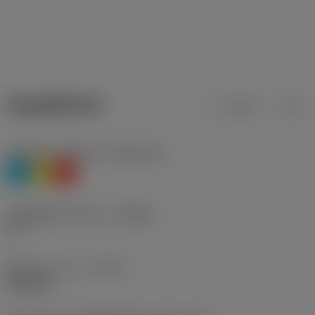
ข้อมูลผลิตภัณฑ์
เมตริก
นิ้ว
Workpiece material
(TMC1ISO)
P
M
K
รหัสผู้ผลิตร่องหักเศษ
(CBMD)
PF
ชนิดการทำงาน
(CTPT)
finishing