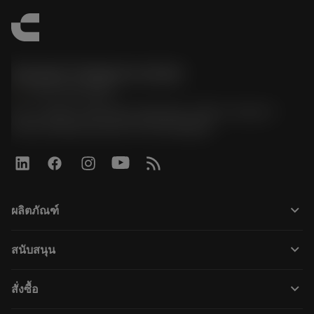
Sandvik Thailand Limited
phone
+66 2 016 2120
51, JL Tower, 19th Floor, Room No. 1904-6, Rama 9
Road, Kwaeng Huamark, Khet Bangkapi
keyboard_arrow_down
ผลิตภัณฑ์
เครื่องมือทั้งหมด
keyboard_arrow_down
สนับสนุน
ซอฟต์แวร์ทั้งหมด
ฝ่ายบริการลูกค้า
การรีไซเคิล
keyboard_arrow_down
สั่งซื้อ
ผู้จัดจำหน่ายและผู้เชี่ยวชาญ
การปรับสภาพใหม่