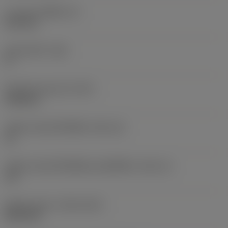
ความหนาเม็ดมีด
(S)
6.35 mm
มุมหลบหลัก
(AN)
0 °
น้ำหนักของอุปกรณ์
(WT)
0.006 kg
รหัสขนาดช่องใส่เม็ดมีด
(SSC_M)
15
รหัสขนาดช่องใส่เม็ดมีดแบบอิมพีเรียล
(SSC_N)
1/2
Release date
(ValFrom20)
28/11/25