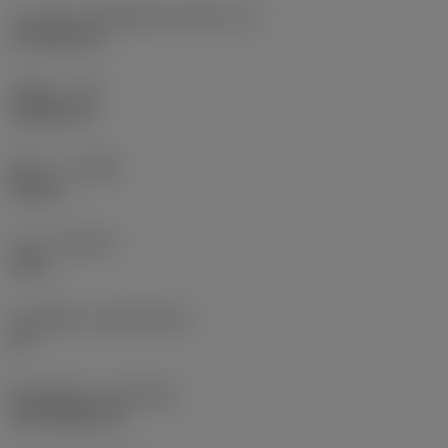
ความยาวประสิทธิผลของคมตัด
(LE)
15.1038 mm
รัศมีมุม
(RE)
0.3969 mm
ทิศทาง
(HAND)
Neutral
เกรด
(GRADE)
1625
วัสดุเม็ดมีด
(SUBSTRATE)
HC
ชั้นเคลือบผิว
(COATING)
PVD TiAlN+TiN