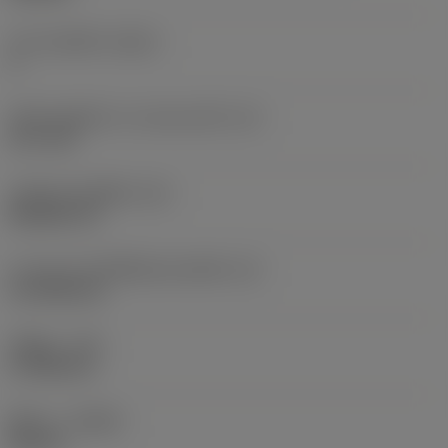
จำนวนคมตัด
(CEDC)
4
เส้นผ่านศูนย์กลางวงกลมแนบใน
(IC)
12.7 mm
รหัสรูปทรงเม็ดมีด
(SC)
Rhombic 55
ความยาวประสิทธิผลของคมตัด
(LE)
14.7038 mm
รัศมีมุม
(RE)
0.7938 mm
ทิศทาง
(HAND)
Neutral