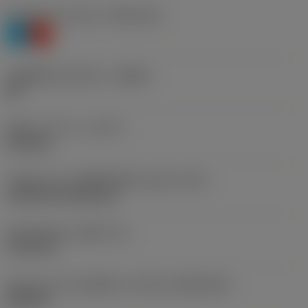
Workpiece material
(TMC1ISO)
P
K
รหัสผู้ผลิตร่องหักเศษ
(CBMD)
MF
ชนิดการทำงาน
(CTPT)
finishing
รหัสรูปแบบการติดตั้งเม็ดมีด (เมตริก)
(IFS)
Cylindrical fixing hole
เส้นผ่าศูนย์กลางรูยึด
(D1)
5.156 mm
รูปทรงและขนาดเม็ดมีด
(CUTINT_SIZESHAPE)
DN1506