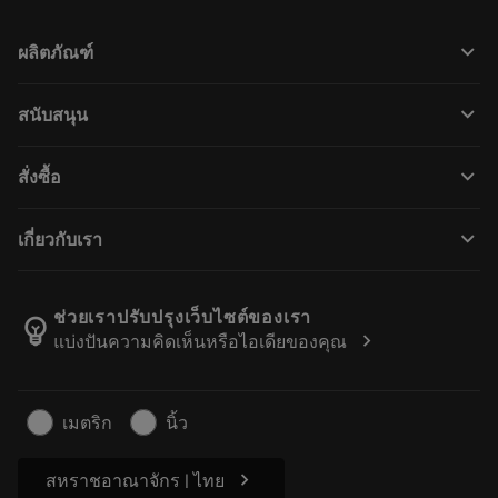
keyboard_arrow_down
ผลิตภัณฑ์
เครื่องมือทั้งหมด
keyboard_arrow_down
สนับสนุน
ซอฟต์แวร์ทั้งหมด
ฝ่ายบริการลูกค้า
การรีไซเคิล
keyboard_arrow_down
สั่งซื้อ
ผู้จัดจำหน่ายและผู้เชี่ยวชาญ
การปรับสภาพใหม่
วิธีซื้อ
คู่มือและบทช่วยสอน
Tailor Made
keyboard_arrow_down
เกี่ยวกับเรา
สั่งซื้อ
เครื่องคิดเลขและแอป
เกี่ยวกับ Sandvik Coromant
ส่งคืน
แคตตาล็อกและคู่มืออ้างอิง
Manufacturing Wellness
ติดตามคำสั่งซื้อของคุณ
ช่วยเราปรับปรุงเว็บไซต์ของเรา
emoji_objects
chevron_right
แบ่งปันความคิดเห็นหรือไอเดียของคุณ
อาชีพ
ทำใบเสนอราคา
ธุรกิจที่ยั่งยืน
บทความ
เมตริก
นิ้ว
สำหรับสื่อมวลชน
chevron_right
สหราชอาณาจักร | ไทย