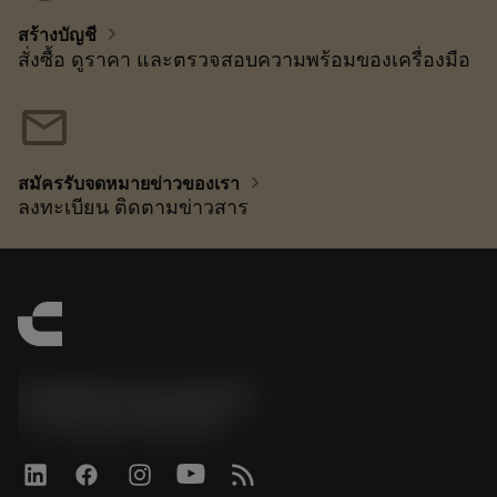
chevron_right
สร้างบัญชี
สั่งซื้อ ดูราคา และตรวจสอบความพร้อมของเครื่องมือ
mail
chevron_right
สมัครรับจดหมายข่าวของเรา
ลงทะเบียน ติดตามข่าวสาร
Sandvik Coromant UK
phone
+44 (0)121 368 0305