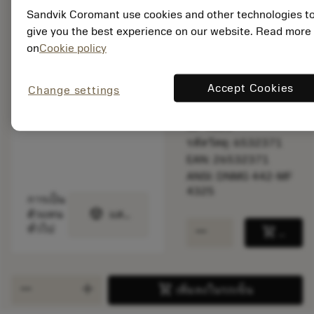
Sandvik Coromant use cookies and other technologies t
ราคาตั้ง:
21.45 GBP
give you the best experience on our website. Read more
สินค้ารอการผลิต
on
Cookie policy
Accept Cookies
Change settings
จำนวนบรรจุ: 10
ISO: DNMG 15 06 08-
MF 4325
รหัสวัสดุ: 6532371
EAN: 26532371
ANSI: DNMG 442-MF
4325
การเป็น
deployed_code
ตัวแทน
แสดงโมเดล 3 มิติ
remove
add
ทั่วไป
shopping_cart
เพิ่มล
remove
add
shopping_cart
เพิ่มลงในรถเข็น