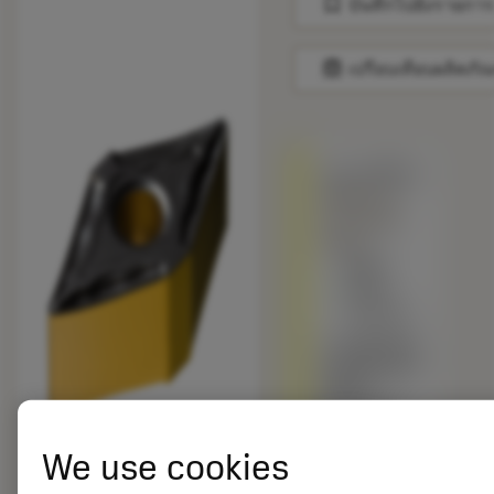
bookmark
บันทึกไปยังรายการ
balance
เปรียบเทียบผลิตภัณ
ถูกแทนที่ด้วย
DNMG 15
06 08-MF
4425
สินค้า
พร้อม
จำหน่าย
เกรดอื่นเทียบ
กับผลิตภัณฑ์
ดั้งเดิม –
โปรดตรวจ
สอบ
We use cookies
ความเร็วตัด