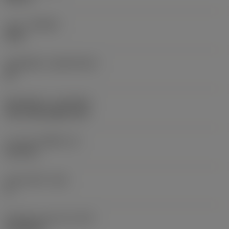
เกรด
(GRADE)
4325
วัสดุเม็ดมีด
(SUBSTRATE)
HC
ชั้นเคลือบผิว
(COATING)
CVD TiCN+Al2O3+TiN
ความหนาเม็ดมีด
(S)
6.35 mm
มุมหลบหลัก
(AN)
0 °
น้ำหนักของอุปกรณ์
(WT)