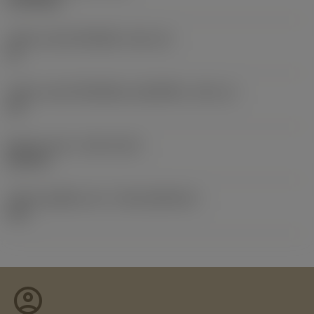
0.0138 kg
รหัสขนาดช่องใส่เม็ดมีด
(SSC_M)
15
รหัสขนาดช่องใส่เม็ดมีดแบบอิมพีเรียล
(SSC_N)
1/2
Release date
(ValFrom20)
25/2/14
รหัสของชุดที่ออกแล้ว
(RELEASEPACK)
14.1
account_circle