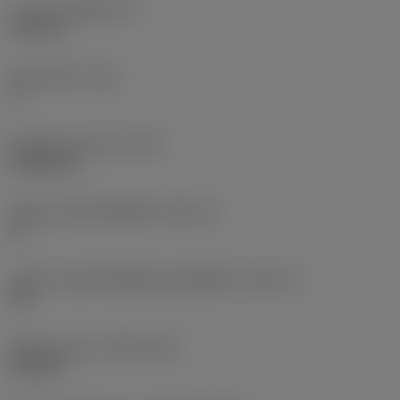
ความหนาเม็ดมีด
(S)
6.35 mm
มุมหลบหลัก
(AN)
0 °
น้ำหนักของอุปกรณ์
(WT)
0.0262 kg
รหัสขนาดช่องใส่เม็ดมีด
(SSC_M)
19
รหัสขนาดช่องใส่เม็ดมีดแบบอิมพีเรียล
(SSC_N)
3/4
Release date
(ValFrom20)
2/11/92