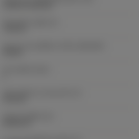
Cylindrical fixing hole
เส้นผ่าศูนย์กลางรูยึด
(D1)
7.925 mm
รูปทรงและขนาดเม็ดมีด
(CUTINT_SIZESHAPE)
CN1906
จำนวนคมตัด
(CEDC)
2
เส้นผ่านศูนย์กลางวงกลมแนบใน
(IC)
19.05 mm
รหัสรูปทรงเม็ดมีด
(SC)
Rhombic 80