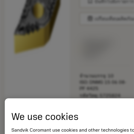
bookmark
บันทึกไปยังรายการ
balance
เปรียบเทียบผลิตภัณ
พร้อมจําหน่าย
ภายในหนึ่ง
สัปดาห์
จำนวนบรรจุ: 10
ISO: DNMG 15 06 08-
PF 4425
รหัสวัสดุ: 5725824
EAN: 10621144
ANSI: CNMM 644-HR
We use cookies
235
การเป็น
deployed_code
ตัวแทน
แสดงโมเดล 3 มิติ
Sandvik Coromant use cookies and other technologies t
remove
add
ทั่วไป
shopping_cart
เพิ่มล