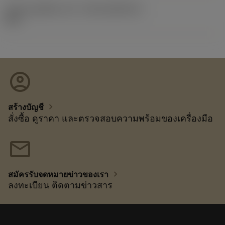
รหัสของชุดที่ออกแล้ว
(RELEASEPACK)
92.3
account_circle
chevron_right
สร้างบัญชี
สั่งซื้อ ดูราคา และตรวจสอบความพร้อมของเครื่องมือ
mail
chevron_right
สมัครรับจดหมายข่าวของเรา
ลงทะเบียน ติดตามข่าวสาร