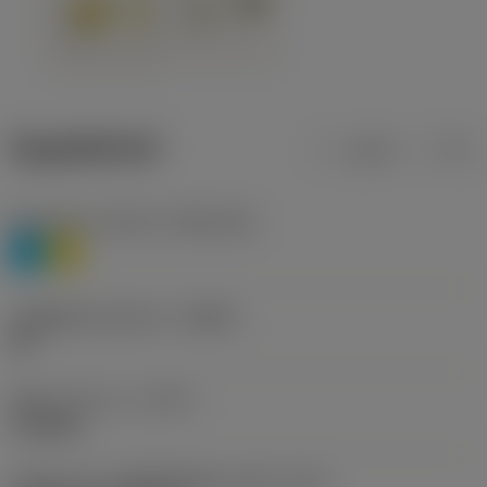
ข้อมูลผลิตภัณฑ์
เมตริก
นิ้ว
Workpiece material
(TMC1ISO)
P
M
รหัสผู้ผลิตร่องหักเศษ
(CBMD)
HR
ชนิดการทำงาน
(CTPT)
roughing
รหัสรูปแบบการติดตั้งเม็ดมีด (เมตริก)
(IFS)