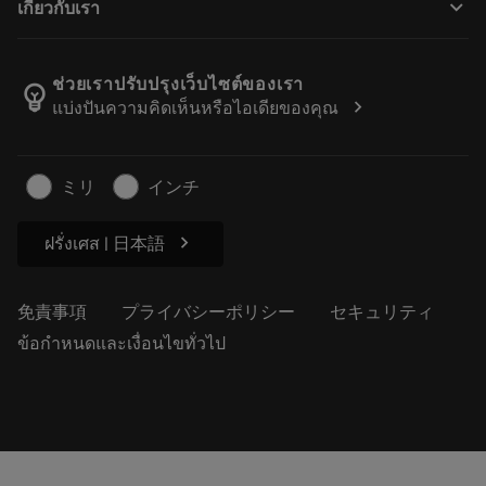
keyboard_arrow_down
เกี่ยวกับเรา
注文
計算ツールとアプリ
サンドビック・コロマントについて
戻る
カタログおよびハンドブック
Manufacturing Wellness
注文を追跡する
ช่วยเราปรับปรุงเว็บไซต์ของเรา
emoji_objects
chevron_right
แบ่งปันความคิดเห็นหรือไอเดียของคุณ
経歴
見積もりを作成する
サステナブルな事業
記事
ミリ
インチ
プレス用
chevron_right
ฝรั่งเศส | 日本語
免責事項
プライバシーポリシー
セキュリティ
ข้อกำหนดและเงื่อนไขทั่วไป