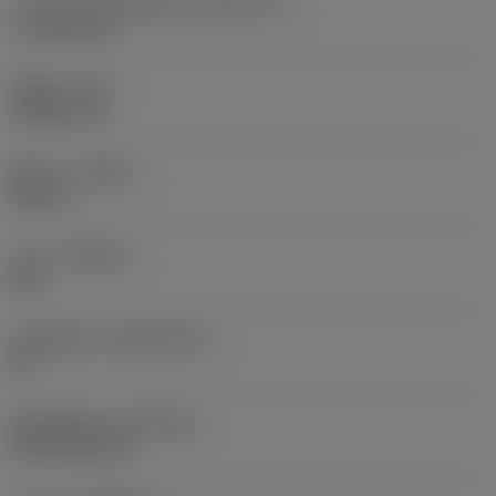
ความยาวประสิทธิผลของคมตัด
(LE)
17.7439 mm
รัศมีมุม
(RE)
1.5875 mm
ทิศทาง
(HAND)
Neutral
เกรด
(GRADE)
235
วัสดุเม็ดมีด
(SUBSTRATE)
HC
ชั้นเคลือบผิว
(COATING)
CVD TiCN+TiN