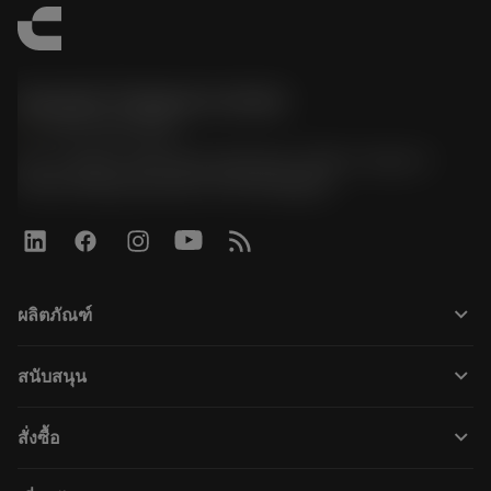
Sandvik Thailand Limited
phone
+66 2 016 2120
51, JL Tower, 19th Floor, Room No. 1904-6, Rama 9
Road, Kwaeng Huamark, Khet Bangkapi
keyboard_arrow_down
ผลิตภัณฑ์
すべてのツール
keyboard_arrow_down
สนับสนุน
すべてのソフトウェア
カスタマーサービス
リサイクル
keyboard_arrow_down
สั่งซื้อ
販売店および専門家
再生処理
購入方法
ガイドとチュートリアル
テーラーメード