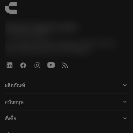
Sandvik Thailand Limited
phone
+66 2 016 2120
51, JL Tower, 19th Floor, Room No. 1904-6, Rama 9
Road, Kwaeng Huamark, Khet Bangkapi
keyboard_arrow_down
ผลิตภัณฑ์
すべてのツール
keyboard_arrow_down
สนับสนุน
すべてのソフトウェア
カスタマーサービス
リサイクル
keyboard_arrow_down
สั่งซื้อ
販売店および専門家
再生処理
購入方法
ガイドとチュートリアル
テーラーメード