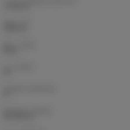
ความยาวประสิทธิผลของคมตัด
(LE)
17.7439 mm
รัศมีมุม
(RE)
1.5875 mm
ทิศทาง
(HAND)
Neutral
เกรด
(GRADE)
235
วัสดุเม็ดมีด
(SUBSTRATE)
HC
ชั้นเคลือบผิว
(COATING)
CVD TiCN+TiN