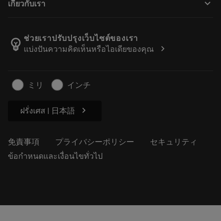
keyboard_arrow_down
เกี่ยวกับเรา
注文
計算ツールとアプリ
サンドビック・コロマントについて
戻る
カタログおよびハンドブック
Manufacturing Wellness
注文を追跡する
ช่วยเราปรับปรุงเว็บไซต์ของเรา
emoji_objects
chevron_right
แบ่งปันความคิดเห็นหรือไอเดียของคุณ
経歴
見積もりを作成する
サステナブルな事業
記事
ミリ
インチ
プレス用
chevron_right
ฝรั่งเศส | 日本語
免責事項
プライバシーポリシー
セキュリティ
ข้อกำหนดและเงื่อนไขทั่วไป