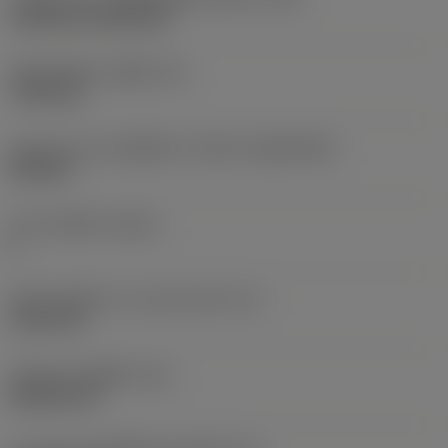
Cylindrical fixing hole
เส้นผ่าศูนย์กลางรูยึด
(D1)
7.925 mm
รูปทรงและขนาดเม็ดมีด
(CUTINT_SIZESHAPE)
CN1906
จำนวนคมตัด
(CEDC)
2
เส้นผ่านศูนย์กลางวงกลมแนบใน
(IC)
19.05 mm
รหัสรูปทรงเม็ดมีด
(SC)
Rhombic 80