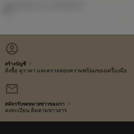
รหัสของชุดที่ออกแล้ว
(RELEASEPACK)
92.3
account_circle
chevron_right
สร้างบัญชี
สั่งซื้อ ดูราคา และตรวจสอบความพร้อมของเครื่องมือ
mail
chevron_right
สมัครรับจดหมายข่าวของเรา
ลงทะเบียน ติดตามข่าวสาร