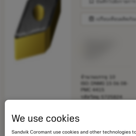
bookmark
บันทึกไปยังรายการ
balance
เปรียบเทียบผลิตภัณ
พร้อมจําหน่าย
ภายในหนึ่ง
สัปดาห์
จำนวนบรรจุ: 10
ISO: DNMG 15 06 08-
PMC 4415
รหัสวัสดุ: 5725824
EAN: 10621144
ANSI: CNMM 644-HR
We use cookies
235
การเป็น
deployed_code
ตัวแทน
แสดงโมเดล 3 มิติ
Sandvik Coromant use cookies and other technologies t
remove
add
ทั่วไป
shopping_cart
เพิ่มล