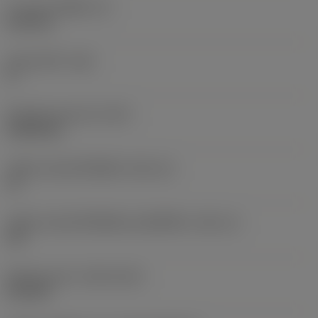
ความหนาเม็ดมีด
(S)
6.35 mm
มุมหลบหลัก
(AN)
0 °
น้ำหนักของอุปกรณ์
(WT)
0.0262 kg
รหัสขนาดช่องใส่เม็ดมีด
(SSC_M)
19
รหัสขนาดช่องใส่เม็ดมีดแบบอิมพีเรียล
(SSC_N)
3/4
Release date
(ValFrom20)
2/11/92