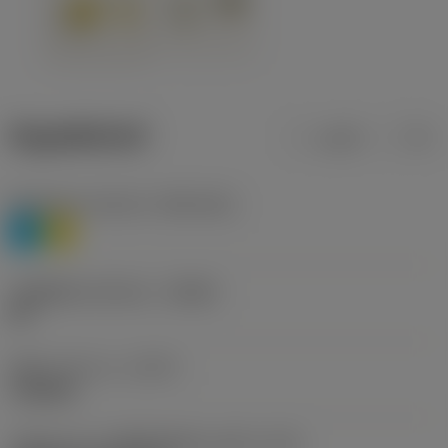
ข้อมูลผลิตภัณฑ์
เมตริก
นิ้ว
Workpiece material
(TMC1ISO)
P
M
รหัสผู้ผลิตร่องหักเศษ
(CBMD)
HR
ชนิดการทำงาน
(CTPT)
roughing
รหัสรูปแบบการติดตั้งเม็ดมีด (เมตริก)
(IFS)