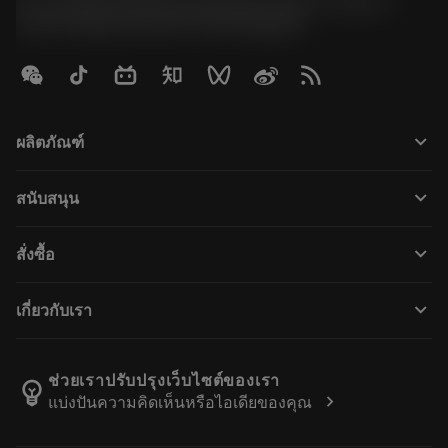
51, JL Tower, 19th Floor, Room No. 1904-6, Rama 9
Road, Kwaeng Huamark, Khet Bangkapi
keyboard_arrow_down
ผลิตภัณฑ์
เครื่องมือทั้งหมด
keyboard_arrow_down
สนับสนุน
ซอฟต์แวร์ทั้งหมด
ฝ่ายบริการลูกค้า
การรีไซเคิล
keyboard_arrow_down
สั่งซื้อ
ผู้จัดจำหน่ายและผู้เชี่ยวชาญ
การปรับสภาพใหม่
วิธีซื้อ
คู่มือและบทช่วยสอน
Tailor Made
keyboard_arrow_down
เกี่ยวกับเรา
สั่งซื้อ
เครื่องคิดเลขและแอป
เกี่ยวกับ Sandvik Coromant
ส่งคืน
แคตตาล็อกและคู่มืออ้างอิง
Manufacturing Wellness
ติดตามคำสั่งซื้อของคุณ
ช่วยเราปรับปรุงเว็บไซต์ของเรา
emoji_objects
chevron_right
แบ่งปันความคิดเห็นหรือไอเดียของคุณ
อาชีพ
ทำใบเสนอราคา
ธุรกิจที่ยั่งยืน