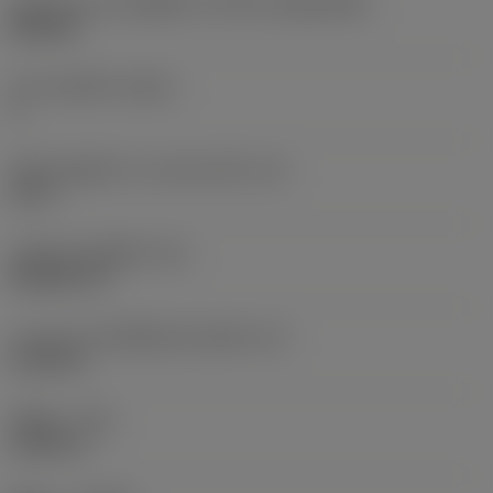
รูปทรงและขนาดเม็ดมีด
(CUTINT_SIZESHAPE)
DN1506
จำนวนคมตัด
(CEDC)
4
เส้นผ่านศูนย์กลางวงกลมแนบใน
(IC)
0.5 in
รหัสรูปทรงเม็ดมีด
(SC)
Rhombic 55
ความยาวประสิทธิผลของคมตัด
(LE)
0.5789 in
รัศมีมุม
(RE)
0.0313 in