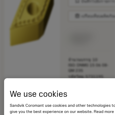
bookmark
บันทึกไปยังรายการ
balance
เปรียบเทียบผลิตภัณ
สินค้าพร้อม
จำหน่าย
จำนวนบรรจุ: 10
ISO: DNMG 15 06 08-
QM 235
รหัสวัสดุ: 5731195
EAN: 10353755
ANSI: DNMG 442-QM
We use cookies
235
การเป็น
deployed_code
ตัวแทน
แสดงโมเดล 3 มิติ
Sandvik Coromant use cookies and other technologies t
remove
add
ทั่วไป
shopping_cart
เพิ่มล
give you the best experience on our website. Read more