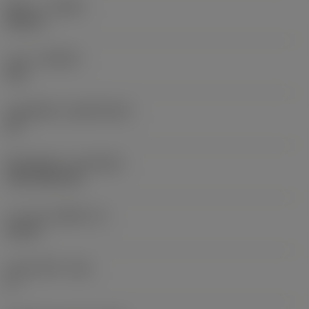
ทิศทาง
(HAND)
Neutral
เกรด
(GRADE)
235
วัสดุเม็ดมีด
(SUBSTRATE)
HC
ชั้นเคลือบผิว
(COATING)
CVD TiCN+TiN
ความหนาเม็ดมีด
(S)
0.25 in
มุมหลบหลัก
(AN)
0 °