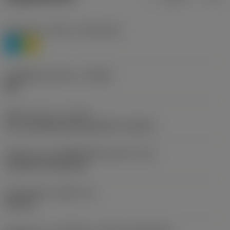
Workpiece material
(TMC1ISO)
P
M
รหัสผู้ผลิตร่องหักเศษ
(CBMD)
QM
ชนิดการทำงาน
(CTPT)
pre-machining with demand on surface
รหัสรูปแบบการติดตั้งเม็ดมีด (เมตริก)
(IFS)
Cylindrical fixing hole
เส้นผ่าศูนย์กลางรูยึด
(D1)
0.203 in