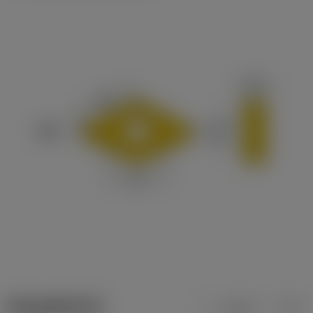
ข้อมูลผลิตภัณฑ์
เมตริก
นิ้ว