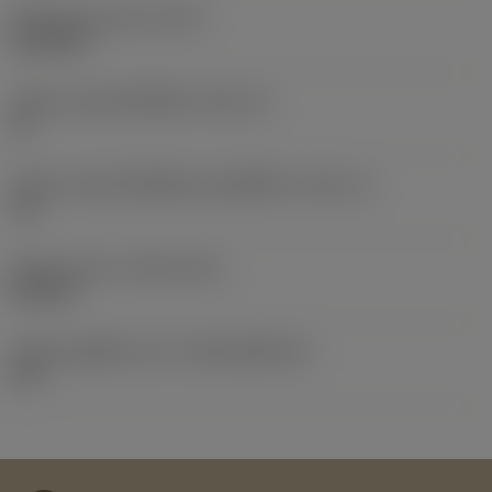
น้ำหนักของอุปกรณ์
(WT)
0.0318 lb
รหัสขนาดช่องใส่เม็ดมีด
(SSC_M)
15
รหัสขนาดช่องใส่เม็ดมีดแบบอิมพีเรียล
(SSC_N)
1/2
Release date
(ValFrom20)
26/1/87
รหัสของชุดที่ออกแล้ว
(RELEASEPACK)
87.1