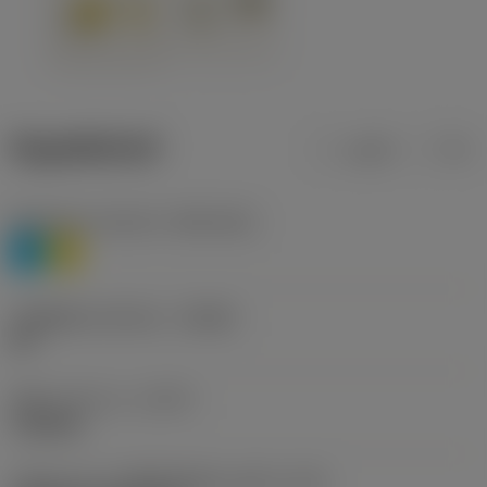
ข้อมูลผลิตภัณฑ์
เมตริก
นิ้ว
Workpiece material
(TMC1ISO)
P
M
รหัสผู้ผลิตร่องหักเศษ
(CBMD)
HR
ชนิดการทำงาน
(CTPT)
roughing
รหัสรูปแบบการติดตั้งเม็ดมีด (เมตริก)
(IFS)