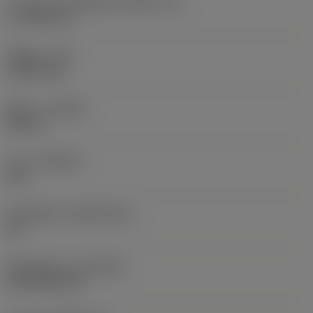
ความยาวประสิทธิผลของคมตัด
(LE)
17.7439 mm
รัศมีมุม
(RE)
1.5875 mm
ทิศทาง
(HAND)
Neutral
เกรด
(GRADE)
235
วัสดุเม็ดมีด
(SUBSTRATE)
HC
ชั้นเคลือบผิว
(COATING)
CVD TiCN+TiN