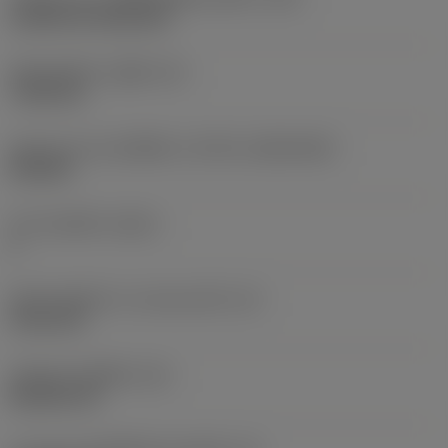
Cylindrical fixing hole
เส้นผ่าศูนย์กลางรูยึด
(D1)
7.925 mm
รูปทรงและขนาดเม็ดมีด
(CUTINT_SIZESHAPE)
CN1906
จำนวนคมตัด
(CEDC)
2
เส้นผ่านศูนย์กลางวงกลมแนบใน
(IC)
19.05 mm
รหัสรูปทรงเม็ดมีด
(SC)
Rhombic 80