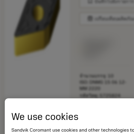
bookmark
บันทึกไปยังรายการ
balance
เปรียบเทียบผลิตภัณ
พร้อมจําหน่าย
ภายในหนึ่ง
สัปดาห์
จำนวนบรรจุ: 10
ISO: DNMG 15 06 12-
MM 2220
รหัสวัสดุ: 5725824
EAN: 10621144
ANSI: CNMM 644-HR
We use cookies
235
การเป็น
deployed_code
ตัวแทน
แสดงโมเดล 3 มิติ
Sandvik Coromant use cookies and other technologies t
remove
add
ทั่วไป
shopping_cart
เพิ่มล