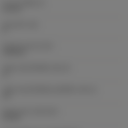
ความหนาเม็ดมีด
(S)
6.35 mm
มุมหลบหลัก
(AN)
0 °
น้ำหนักของอุปกรณ์
(WT)
0.0262 kg
รหัสขนาดช่องใส่เม็ดมีด
(SSC_M)
19
รหัสขนาดช่องใส่เม็ดมีดแบบอิมพีเรียล
(SSC_N)
3/4
Release date
(ValFrom20)
2/11/92