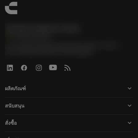
Sandvik Thailand Limited
phone
+66 2 016 2120
51, JL Tower, 19th Floor, Room No. 1904-6, Rama 9
Road, Kwaeng Huamark, Khet Bangkapi
keyboard_arrow_down
ผลิตภัณฑ์
すべてのツール
keyboard_arrow_down
สนับสนุน
すべてのソフトウェア
カスタマーサービス
リサイクル
keyboard_arrow_down
สั่งซื้อ
販売店および専門家
再生処理
購入方法
ガイドとチュートリアル
テーラーメード