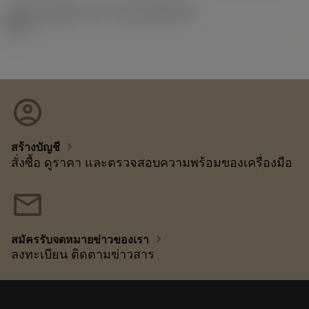
รหัสของชุดที่ออกแล้ว
(RELEASEPACK)
92.3
account_circle
chevron_right
สร้างบัญชี
สั่งซื้อ ดูราคา และตรวจสอบความพร้อมของเครื่องมือ
mail
chevron_right
สมัครรับจดหมายข่าวของเรา
ลงทะเบียน ติดตามข่าวสาร