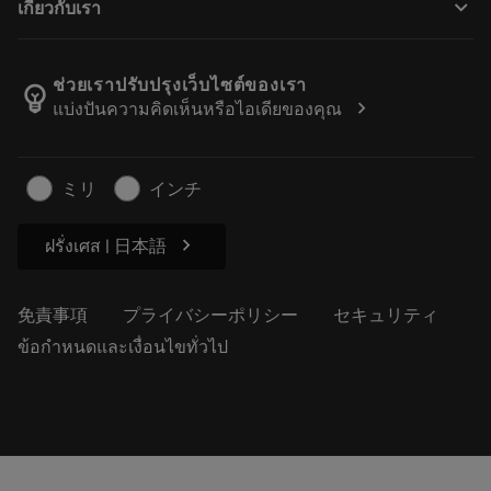
keyboard_arrow_down
เกี่ยวกับเรา
注文
計算ツールとアプリ
サンドビック・コロマントについて
戻る
カタログおよびハンドブック
Manufacturing Wellness
注文を追跡する
ช่วยเราปรับปรุงเว็บไซต์ของเรา
emoji_objects
chevron_right
แบ่งปันความคิดเห็นหรือไอเดียของคุณ
経歴
見積もりを作成する
サステナブルな事業
記事
ミリ
インチ
プレス用
chevron_right
ฝรั่งเศส | 日本語
免責事項
プライバシーポリシー
セキュリティ
ข้อกำหนดและเงื่อนไขทั่วไป