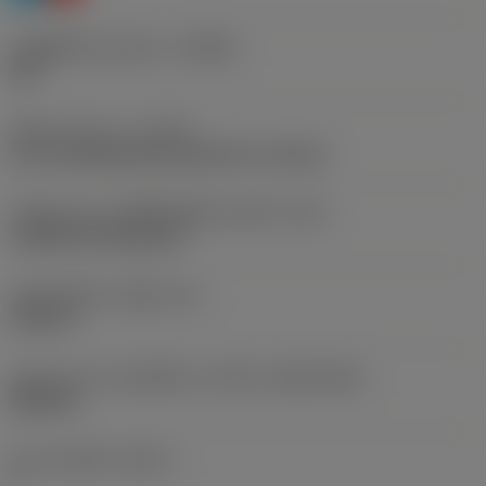
รหัสผู้ผลิตร่องหักเศษ
(CBMD)
PM
ชนิดการทำงาน
(CTPT)
pre-machining with demand on surface
รหัสรูปแบบการติดตั้งเม็ดมีด (เมตริก)
(IFS)
Cylindrical fixing hole
เส้นผ่าศูนย์กลางรูยึด
(D1)
0.203 in
รูปทรงและขนาดเม็ดมีด
(CUTINT_SIZESHAPE)
DN1506
จำนวนคมตัด
(CEDC)
4