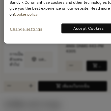
สินค้ารอการผลิต
Sandvik Coromant use cookies and other technologies t
give you the best experience on our website. Read more
on
Cookie policy
จำนวนบรรจุ: 10
ISO: DNMG 15 06 12-
PM 4305
Accept Cookies
Change settings
รหัสวัสดุ: 6707419
EAN: 26707419
ANSI: DNMG 443-PM
4305
การเป็น
deployed_code
ตัวแทน
แสดงโมเดล 3 มิติ
remove
add
ทั่วไป
shopping_cart
เพิ่มล
remove
add
shopping_cart
เพิ่มลงในรถเข็น
ค่าเริ่มต้น
(KAPR
93 deg
)