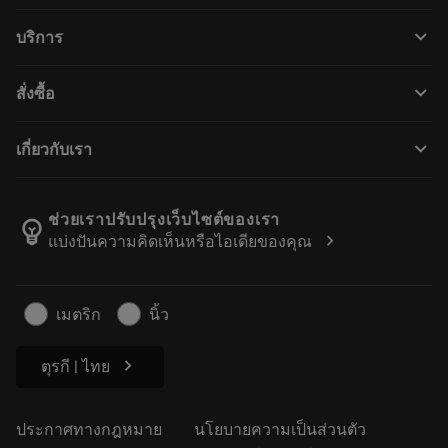
ผลิตภัณฑ์ทั้งหมด
keyboard_arrow_down
บริการ
CoroPlus® Tool Guide
การรีไซเคิล
Tool Assembly
keyboard_arrow_down
สั่งซื้อ
การฟื้นฟูสภาพเครื่องมือ
Tailor Made
วิธีการซื้อ
ความรู้
แคตตาล็อก
keyboard_arrow_down
เกี่ยวกับเรา
สั่ง ซื้อ
บทเรียนอิเล็กทรอนิกส์
ตำแหน่งงาน
ผลการค้นหา
กิจกรรมและการฝึกอบรม
เกี่ยวกับแซนด์วิคโคโรม้อนท์
ติดตามคําสั่งซื้อของคุณ
Tool ID
ช่วยเราปรับปรุงเว็บไซต์ของเรา
emoji_objects
chevron_right
แบ่งปันความคิดเห็นหรือไอเดียของคุณ
ค้นหาเรา
คำ ถาม
สำหรับสื่อมวลชน
ติดต่อเรา
ข้อมูลความปลอดภัยในการทำงาน
เมตริก
นิ้ว
ความยั่งยืน
chevron_right
ตุรกี | ไทย
ประกาศทางกฎหมาย
นโยบายความเป็นส่วนตัว