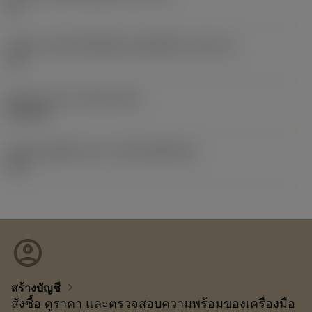
15
รหัสขนาดช่องใส่เม็ดมีดแบบอิมพีเรียล
(SSC_N)
1/2
Release date
(ValFrom20)
21/2/15
รหัสของชุดที่ออกแล้ว
(RELEASEPACK)
15.1
account_circle
chevron_right
สร้างบัญชี
สั่งซื้อ ดูราคา และตรวจสอบความพร้อมของเครื่องมือ