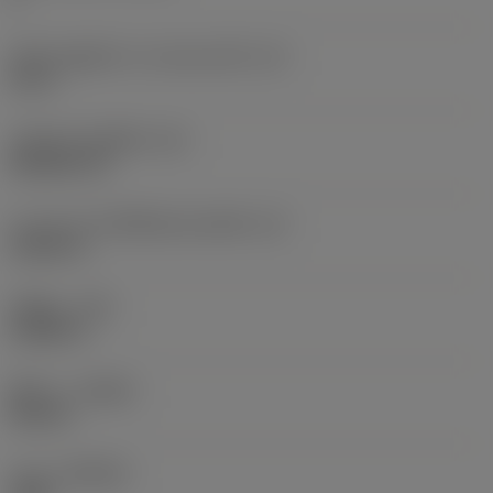
เส้นผ่านศูนย์กลางวงกลมแนบใน
(IC)
0.5 in
รหัสรูปทรงเม็ดมีด
(SC)
Rhombic 55
ความยาวประสิทธิผลของคมตัด
(LE)
0.5631 in
รัศมีมุม
(RE)
0.0469 in
ทิศทาง
(HAND)
Neutral
เกรด
(GRADE)