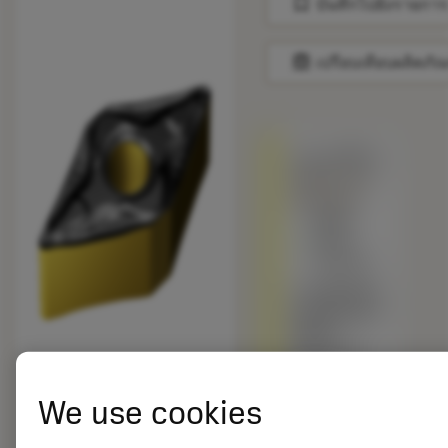
bookmark
บันทึกไปยังรายการ
balance
เปรียบเทียบผลิตภัณ
ถูกแทนที่ด้วย
DNMG 443-
PM 4405
สินค้า
พร้อม
จำหน่าย
เกรดอื่นเทียบ
กับผลิตภัณฑ์
ดั้งเดิม –
โปรดตรวจ
สอบ
ความเร็วตัด
We use cookies