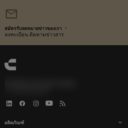
mail
chevron_right
สมัครรับจดหมายข่าวของเรา
ลงทะเบียน ติดตามข่าวสาร
Sandvik Coromant Turkey
phone
+902164530730
keyboard_arrow_down
ผลิตภัณฑ์