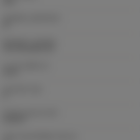
4305
วัสดุเม็ดมีด
(SUBSTRATE)
HC
ชั้นเคลือบผิว
(COATING)
CVD TiCN+Al2O3+TiN
ความหนาเม็ดมีด
(S)
0.25 in
มุมหลบหลัก
(AN)
0 °
น้ำหนักของอุปกรณ์
(WT)
0.0322 lb
รหัสขนาดช่องใส่เม็ดมีด
(SSC_M)