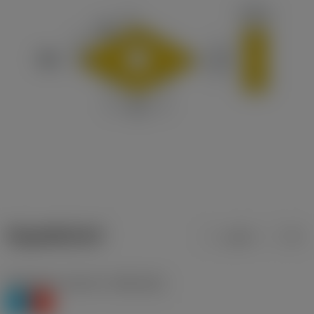
ข้อมูลผลิตภัณฑ์
เมตริก
นิ้ว
Workpiece material
(TMC1ISO)
P
K