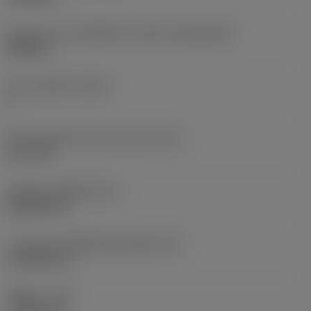
รูปทรงและขนาดเม็ดมีด
(CUTINT_SIZESHAPE)
DN1506
จำนวนคมตัด
(CEDC)
4
เส้นผ่านศูนย์กลางวงกลมแนบใน
(IC)
12.7 mm
รหัสรูปทรงเม็ดมีด
(SC)
Rhombic 55
ความยาวประสิทธิผลของคมตัด
(LE)
14.3038 mm
รัศมีมุม
(RE)