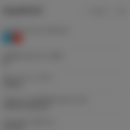
ข้อมูลผลิตภัณฑ์
เมตริก
นิ้ว
Workpiece material
(TMC1ISO)
P
K
รหัสผู้ผลิตร่องหักเศษ
(CBMD)
PR
ชนิดการทำงาน
(CTPT)
roughing
รหัสรูปแบบการติดตั้งเม็ดมีด (เมตริก)
(IFS)
Cylindrical fixing hole
เส้นผ่าศูนย์กลางรูยึด
(D1)
5.156 mm