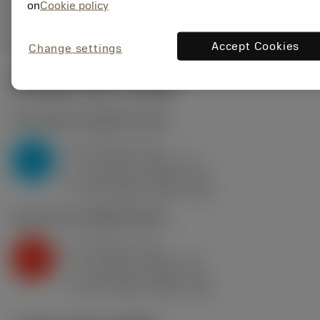
on
Cookie policy
remove
add
ทั่วไป
shopping_cart
เพิ่มล
Accept Cookies
Change settings
ค่าเริ่มต้น
(KAPR
93 deg
)
P2.1.Z.AN
,
ความแข็ง: 175 HB
a
4 mm (1 - 6)
p
P
f
0.4 mm/r (0.25 - 0.7)
n
h
0.4 mm/r (0.25 - 0.7)
ex
v
335 m/min (380 - 280)
c
K2.2.C.UT
,
ความแข็ง: 245 HB
a
4 mm (1 - 6)
p
K
f
0.4 mm/r (0.25 - 0.7)
n
h
0.4 mm/r (0.25 - 0.7)
ex
v
255 m/min (285 - 210)
c