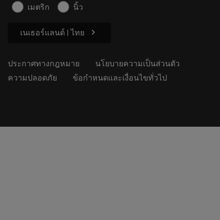
บทความ
เมตริก
นิ้ว
สำหรับสื่อมวลชน
chevron_right
เนเธอร์แลนด์ | ไทย
ประกาศทางกฎหมาย
นโยบายความเป็นส่วนตัว
ความปลอดภัย
ข้อกำหนดและเงื่อนไขทั่วไป