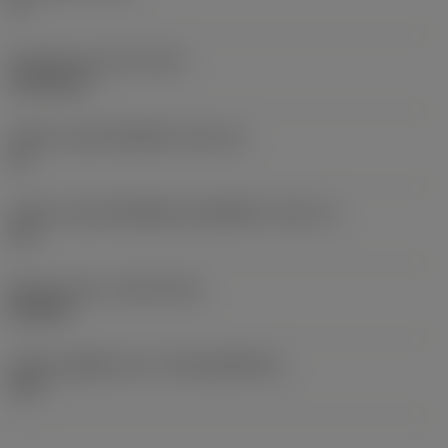
0 °
น้ำหนักของอุปกรณ์
(WT)
0.0153 kg
รหัสขนาดช่องใส่เม็ดมีด
(SSC_M)
15
รหัสขนาดช่องใส่เม็ดมีดแบบอิมพีเรียล
(SSC_N)
1/2
Release date
(ValFrom20)
25/9/23
รหัสของชุดที่ออกแล้ว
(RELEASEPACK)
23.2