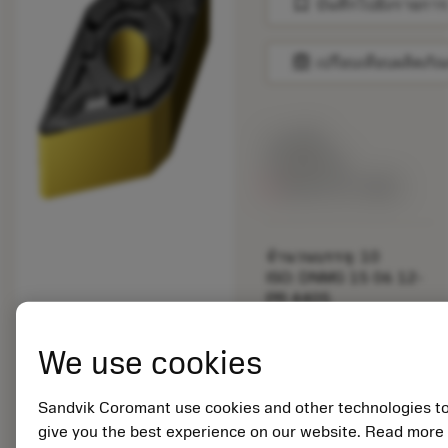
bookmark
บันทึกไปยังรายการ
balance
เปรียบเทียบผลิตภัณ
ราคาตั้ง:
24.55 EUR
สินค้ารอการผลิต
จำนวนบรรจุ: 10
ISO: DNMG 15 06 12-
PR 4405
รหัสวัสดุ: 8322624
EAN:
We use cookies
7323227074290
ANSI: DNMG 443-PR
Sandvik Coromant use cookies and other technologies t
4405
การเป็น
give you the best experience on our website. Read more
deployed_code
ตัวแทน
แสดงโมเดล 3 มิติ