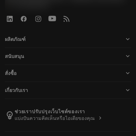
phone
+31108080280
keyboard_arrow_down
ผลิตภัณฑ์
เครื่องมือทั้งหมด
keyboard_arrow_down
สนับสนุน
ซอฟต์แวร์ทั้งหมด
ฝ่ายบริการลูกค้า
การรีไซเคิล
keyboard_arrow_down
สั่งซื้อ
ผู้จัดจำหน่ายและผู้เชี่ยวชาญ
การปรับสภาพใหม่
วิธีซื้อ
คู่มือและบทช่วยสอน
Tailor Made
keyboard_arrow_down
เกี่ยวกับเรา
สั่งซื้อ
เครื่องคิดเลขและแอป
เกี่ยวกับ Sandvik Coromant
ส่งคืน
แคตตาล็อกและคู่มืออ้างอิง
Manufacturing Wellness
ติดตามคำสั่งซื้อของคุณ
ช่วยเราปรับปรุงเว็บไซต์ของเรา
emoji_objects
chevron_right
แบ่งปันความคิดเห็นหรือไอเดียของคุณ
อาชีพ
ทำใบเสนอราคา
ธุรกิจที่ยั่งยืน