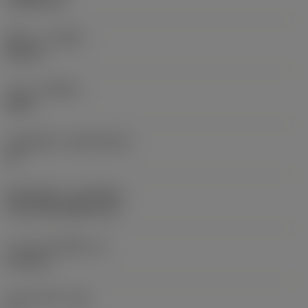
1.1906 mm
ทิศทาง
(HAND)
Neutral
เกรด
(GRADE)
4405
วัสดุเม็ดมีด
(SUBSTRATE)
HC
ชั้นเคลือบผิว
(COATING)
CVD TiCN+Al2O3+TiN
ความหนาเม็ดมีด
(S)
6.35 mm
มุมหลบหลัก
(AN)