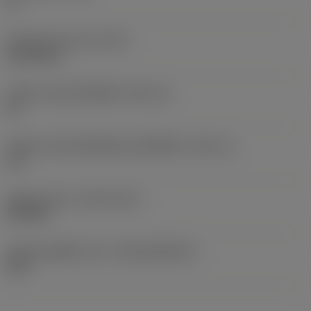
0 °
น้ำหนักของอุปกรณ์
(WT)
0.0134 kg
รหัสขนาดช่องใส่เม็ดมีด
(SSC_M)
15
รหัสขนาดช่องใส่เม็ดมีดแบบอิมพีเรียล
(SSC_N)
1/2
Release date
(ValFrom20)
25/9/20
รหัสของชุดที่ออกแล้ว
(RELEASEPACK)
20.2