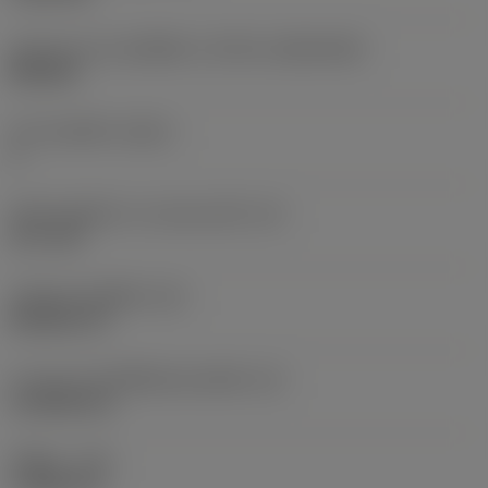
รูปทรงและขนาดเม็ดมีด
(CUTINT_SIZESHAPE)
DN1506
จำนวนคมตัด
(CEDC)
4
เส้นผ่านศูนย์กลางวงกลมแนบใน
(IC)
12.7 mm
รหัสรูปทรงเม็ดมีด
(SC)
Rhombic 55
ความยาวประสิทธิผลของคมตัด
(LE)
14.3038 mm
รัศมีมุม
(RE)
1.1906 mm