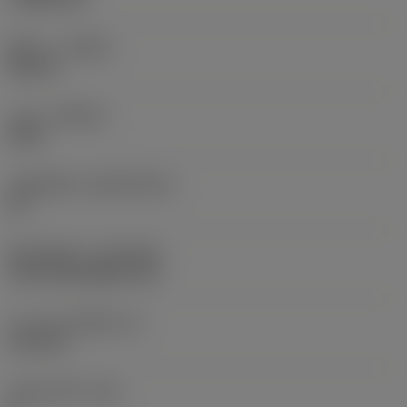
ทิศทาง
(HAND)
Neutral
เกรด
(GRADE)
4415
วัสดุเม็ดมีด
(SUBSTRATE)
HC
ชั้นเคลือบผิว
(COATING)
CVD TiCN+Al2O3+TiN
ความหนาเม็ดมีด
(S)
6.35 mm
มุมหลบหลัก
(AN)