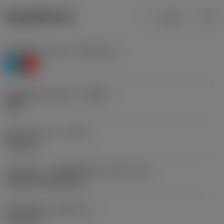
ข้อมูลผลิตภัณฑ์
เมตริก
นิ้ว
Workpiece material
(TMC1ISO)
P
K
รหัสผู้ผลิตร่องหักเศษ
(CBMD)
XMR
ชนิดการทำงาน
(CTPT)
roughing
รหัสรูปแบบการติดตั้งเม็ดมีด (เมตริก)
(IFS)
Cylindrical fixing hole
เส้นผ่าศูนย์กลางรูยึด
(D1)
5.156 mm