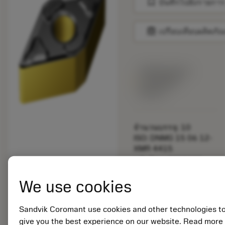
bookmark
บันทึกไปยังรายการ
balance
เปรียบเทียบผลิตภัณ
พร้อมจําหน่าย
ภายในหนึ่ง
สัปดาห์
จำนวนบรรจุ: 10
ISO: DNMG 15 06 12-
XMR 4415
รหัสวัสดุ: 7859305
EAN:
We use cookies
7323225038461
ANSI: DNMG 443-XMR
4415
Sandvik Coromant use cookies and other technologies t
การเป็น
deployed_code
give you the best experience on our website. Read more
ตัวแทน
แสดงโมเดล 3 มิติ