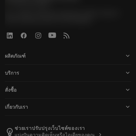
phone
+66 2 016 2120
51, JL Tower, 19th Floor, Room No. 1904-6, Rama 9
Road, Kwaeng Huamark, Khet Bangkapi
keyboard_arrow_down
ผลิตภัณฑ์
Todos los productos
keyboard_arrow_down
บริการ
CoroPlus® Tool Guide
Reciclaje
Tool Assembly
keyboard_arrow_down
สั่งซื้อ
Reacondicionamiento
Tailor Made
Cómo comprar
Conocimientos
Catálogos
keyboard_arrow_down
เกี่ยวกับเรา
Orden
Aprendizaje electrónico
Empleo
Añadir a la cesta
Eventos y formación
Acerca de Sandvik Coromant
Seguimiento de su pedido
Tool ID
ช่วยเราปรับปรุงเว็บไซต์ของเรา
emoji_objects
chevron_right
แบ่งปันความคิดเห็นหรือไอเดียของคุณ