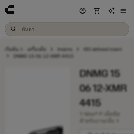
account_circle
shopping_cart
menu
chevron_right
chevron_right
chevron_right
เริ่มต้น
เครื่องมือ
Inserts
ISO defined insert
chevron_right
DNMG 15 06 12-XMR 4415
DNMG 15
06 12-XMR
4415
T-Max® P เม็ดมีด
chevron_right
สำหรับงานกลึง