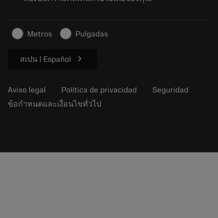
Encuéntranos
FAQ
Para la prensa
Contacto
Información de seguridad
Metros
Pulgadas
Sostenibilidad
chevron_right
สเปน | Español
Aviso legal
Política de privacidad
Seguridad
ข้อกำหนดและเงื่อนไขทั่วไป