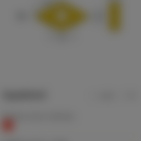
ข้อมูลผลิตภัณฑ์
เมตริก
นิ้ว
Workpiece material
(TMC1ISO)
K