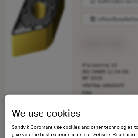
bookmark
บันทึกไปยังรายการ
balance
เปรียบเทียบผลิตภัณ
สินค้ารอการผลิต
จำนวนบรรจุ: 10
ISO: DNMX 11 04 08-
WF 3225
รหัสวัสดุ: 6868429
EAN:
7323220265466
ANSI: DNMX 332-WF
We use cookies
3225
การเป็น
deployed_code
ตัวแทน
แสดงโมเดล 3 มิติ
Sandvik Coromant use cookies and other technologies t
remove
add
ทั่วไป
shopping_cart
เพิ่มล
give you the best experience on our website. Read more