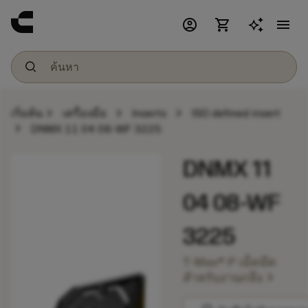
account_circle
shopping_cart
menu
chevron_right
chevron_right
chevron_right
เริ่มต้น
เครื่องมือ
Inserts
ISO defined insert
chevron_right
DNMX 11 04 08-WF 3225
DNMX 11
04 08-WF
3225
T-Max® P เม็ดมีด
chevron_right
สำหรับงานกลึง