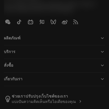
51, JL Tower, 19th Floor, Room No. 1904-6, Rama 9
Road, Kwaeng Huamark, Khet Bangkapi
keyboard_arrow_down
ผลิตภัณฑ์
ผลิตภัณฑ์ทั้งหมด
keyboard_arrow_down
บริการ
CoroPlus® Tool Guide
การรีไซเคิล
Tool Assembly
keyboard_arrow_down
สั่งซื้อ
การฟื้นฟูสภาพเครื่องมือ
Tailor Made
วิธีการซื้อ
ความรู้
แคตตาล็อก
keyboard_arrow_down
เกี่ยวกับเรา
สั่ง ซื้อ
บทเรียนอิเล็กทรอนิกส์
ตำแหน่งงาน
ผลการค้นหา
กิจกรรมและการฝึกอบรม
เกี่ยวกับแซนด์วิคโคโรม้อนท์
ติดตามคําสั่งซื้อของคุณ
Tool ID
ช่วยเราปรับปรุงเว็บไซต์ของเรา
emoji_objects
chevron_right
แบ่งปันความคิดเห็นหรือไอเดียของคุณ
ค้นหาเรา
คำ ถาม