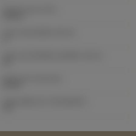
น้ำหนักของอุปกรณ์
(WT)
0.006 kg
รหัสขนาดช่องใส่เม็ดมีด
(SSC_M)
11
รหัสขนาดช่องใส่เม็ดมีดแบบอิมพีเรียล
(SSC_N)
3/8
Release date
(ValFrom20)
22/9/15
รหัสของชุดที่ออกแล้ว
(RELEASEPACK)
15.2