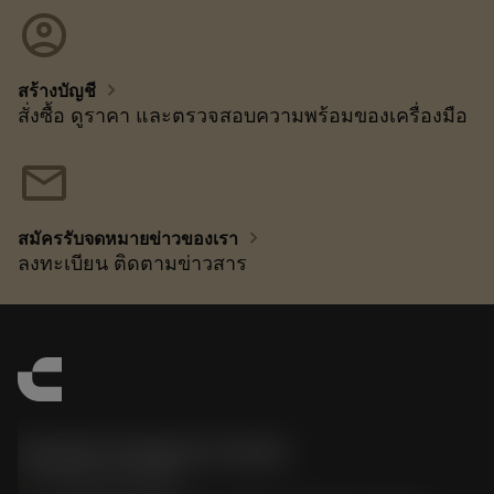
account_circle
chevron_right
สร้างบัญชี
สั่งซื้อ ดูราคา และตรวจสอบความพร้อมของเครื่องมือ
mail
chevron_right
สมัครรับจดหมายข่าวของเรา
ลงทะเบียน ติดตามข่าวสาร
Sandvik Thailand Limited
phone
+66 2 016 2120