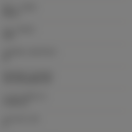
ทิศทาง
(HAND)
Neutral
เกรด
(GRADE)
3225
วัสดุเม็ดมีด
(SUBSTRATE)
HC
ชั้นเคลือบผิว
(COATING)
CVD TiCN+Al2O3+TiN
ความหนาเม็ดมีด
(S)
4.7625 mm
มุมหลบหลัก
(AN)
0 °