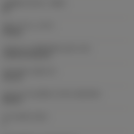
รหัสผู้ผลิตร่องหักเศษ
(CBMD)
WF
ชนิดการทำงาน
(CTPT)
finishing
รหัสรูปแบบการติดตั้งเม็ดมีด (เมตริก)
(IFS)
Cylindrical fixing hole
เส้นผ่าศูนย์กลางรูยึด
(D1)
3.81 mm
รูปทรงและขนาดเม็ดมีด
(CUTINT_SIZESHAPE)
DN1104
จำนวนคมตัด
(CEDC)
4