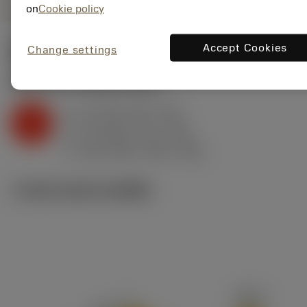
on
Cookie policy
Accept Cookies
Change settings
ค่าเริ่มต้น
(KAPR
93 deg
)
K2.2.C.UT
,
ความแข็ง: 245 HB
a
1.2 mm (0.3 - 2.5)
p
K
f
0.3 mm/r (0.1 - 0.4)
n
h
0.3 mm/r (0.1 - 0.4)
ex
v
200 m/min (250 - 185)
c
ภาพประกอบทางเทคนิค