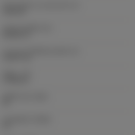
เส้นผ่านศูนย์กลางวงกลมแนบใน
(IC)
9.525 mm
รหัสรูปทรงเม็ดมีด
(SC)
Rhombic 55
ความยาวประสิทธิผลของคมตัด
(LE)
10.8279 mm
รัศมีมุม
(RE)
0.7938 mm
เม็ดมีดไวเปอร์
(WEP)
ใช่
มุมคมตัดหลัก
(KRINS)
93 °