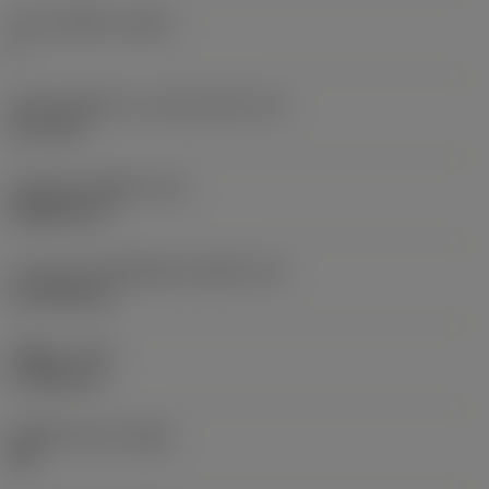
จำนวนคมตัด
(CEDC)
4
เส้นผ่านศูนย์กลางวงกลมแนบใน
(IC)
12.7 mm
รหัสรูปทรงเม็ดมีด
(SC)
Rhombic 55
ความยาวประสิทธิผลของคมตัด
(LE)
14.7038 mm
รัศมีมุม
(RE)
0.7938 mm
เม็ดมีดไวเปอร์
(WEP)
ใช่