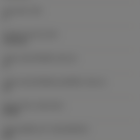
มุมหลบหลัก
(AN)
0 °
น้ำหนักของอุปกรณ์
(WT)
0.0102 kg
รหัสขนาดช่องใส่เม็ดมีด
(SSC_M)
15
รหัสขนาดช่องใส่เม็ดมีดแบบอิมพีเรียล
(SSC_N)
1/2
Release date
(ValFrom20)
8/9/08
รหัสของชุดที่ออกแล้ว
(RELEASEPACK)
08.2