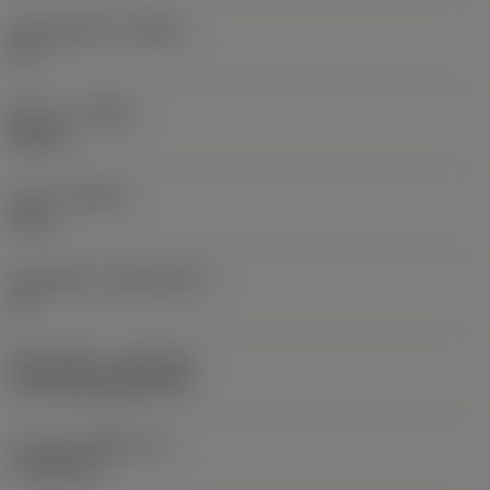
มุมคมตัดหลัก
(KRINS)
93 °
ทิศทาง
(HAND)
Neutral
เกรด
(GRADE)
2015
วัสดุเม็ดมีด
(SUBSTRATE)
HC
ชั้นเคลือบผิว
(COATING)
CVD TiCN+Al2O3+TiN
ความหนาเม็ดมีด
(S)
4.7625 mm