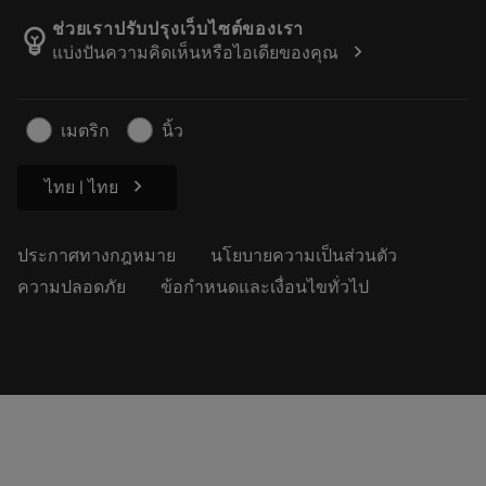
Manufacturing Wellness
ติดตามคำสั่งซื้อของคุณ
ช่วยเราปรับปรุงเว็บไซต์ของเรา
emoji_objects
chevron_right
แบ่งปันความคิดเห็นหรือไอเดียของคุณ
อาชีพ
ทำใบเสนอราคา
ธุรกิจที่ยั่งยืน
บทความ
เมตริก
นิ้ว
สำหรับสื่อมวลชน
chevron_right
ไทย | ไทย
ประกาศทางกฎหมาย
นโยบายความเป็นส่วนตัว
ความปลอดภัย
ข้อกำหนดและเงื่อนไขทั่วไป