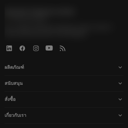
Sandvik Thailand Limited
phone
+66 2 016 2120
51, JL Tower, 19th Floor, Room No. 1904-6, Rama 9
Road, Kwaeng Huamark, Khet Bangkapi
keyboard_arrow_down
ผลิตภัณฑ์
เครื่องมือทั้งหมด
keyboard_arrow_down
สนับสนุน
ซอฟต์แวร์ทั้งหมด
ฝ่ายบริการลูกค้า
การรีไซเคิล
keyboard_arrow_down
สั่งซื้อ
ผู้จัดจำหน่ายและผู้เชี่ยวชาญ
การปรับสภาพใหม่
วิธีซื้อ
คู่มือและบทช่วยสอน
Tailor Made
keyboard_arrow_down
เกี่ยวกับเรา
สั่งซื้อ
เครื่องคิดเลขและแอป
เกี่ยวกับ Sandvik Coromant
ส่งคืน
แคตตาล็อกและคู่มืออ้างอิง