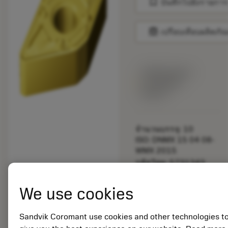
bookmark
บันทึกไปยังรายการ
balance
เปรียบเทียบผลิตภัณ
พร้อมจําหน่าย
ภายในหนึ่ง
สัปดาห์
จำนวนบรรจุ: 10
ISO: DNMX 15 04 08-
WMX 2015
รหัสวัสดุ: 5731343
EAN: 12337802
ANSI: DNMX 432-WMX
We use cookies
2015
การเป็น
deployed_code
ตัวแทน
แสดงโมเดล 3 มิติ
Sandvik Coromant use cookies and other technologies t
remove
add
ทั่วไป
shopping_cart
เพิ่มล