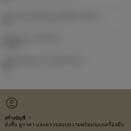
07
รหัสขนาดช่องใส่เม็ดมีดแบบอิมพีเรียล
(SSC_N)
1/4
Release date
(ValFrom20)
19/6/00
รหัสของชุดที่ออกแล้ว
(RELEASEPACK)
02.2
account_circle
chevron_right
สร้างบัญชี
สั่งซื้อ ดูราคา และตรวจสอบความพร้อมของเครื่องมือ