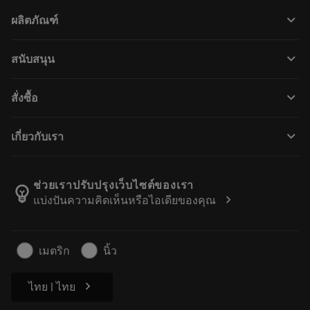
keyboard_arrow_down
ผลิตภัณฑ์
เครื่องมือทั้งหมด
keyboard_arrow_down
สนับสนุน
ซอฟต์แวร์ทั้งหมด
ฝ่ายบริการลูกค้า
การรีไซเคิล
keyboard_arrow_down
สั่งซื้อ
ผู้จัดจำหน่ายและผู้เชี่ยวชาญ
การปรับสภาพใหม่
วิธีซื้อ
คู่มือและบทช่วยสอน
Tailor Made
keyboard_arrow_down
เกี่ยวกับเรา
สั่งซื้อ
เครื่องคิดเลขและแอป
เกี่ยวกับ Sandvik Coromant
ส่งคืน
แคตตาล็อกและคู่มืออ้างอิง
Manufacturing Wellness
ติดตามคำสั่งซื้อของคุณ
ช่วยเราปรับปรุงเว็บไซต์ของเรา
emoji_objects
chevron_right
แบ่งปันความคิดเห็นหรือไอเดียของคุณ
อาชีพ
ทำใบเสนอราคา
ธุรกิจที่ยั่งยืน
บทความ
เมตริก
นิ้ว
สำหรับสื่อมวลชน
chevron_right
ไทย | ไทย