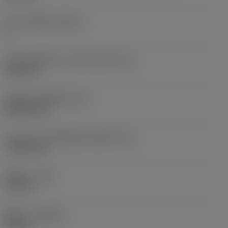
จำนวนคมตัด
(CEDC)
2
เส้นผ่านศูนย์กลางวงกลมแนบใน
(IC)
6.35 mm
รหัสรูปทรงเม็ดมีด
(SC)
Rhombic 55
ความยาวประสิทธิผลของคมตัด
(LE)
7.5519 mm
รัศมีมุม
(RE)
0.2 mm
ทิศทาง
(HAND)
Neutral