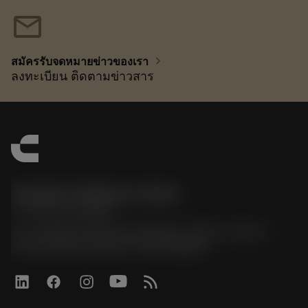
mail
chevron_right
สมัครรับจดหมายข่าวของเรา
ลงทะเบียน ติดตามข่าวสาร
Sandvik Thailand Limited
phone
+66 2 016 2120
51, JL Tower, 19th Floor, Room No. 1904-6, Rama 9
Road, Kwaeng Huamark, Khet Bangkapi