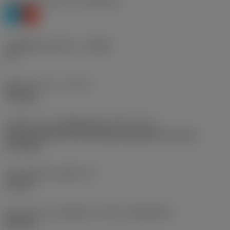
Workpiece material
(TMC1ISO)
P
K
รหัสผู้ผลิตร่องหักเศษ
(CBMD)
PF
ชนิดการทำงาน
(CTPT)
finishing
รหัสรูปแบบการติดตั้งเม็ดมีด (เมตริก)
(IFS)
Partly cylindrical, 40-60 deg countersink on one or
two sides
เส้นผ่าศูนย์กลางรูยึด
(D1)
2.8 mm
รูปทรงและขนาดเม็ดมีด
(CUTINT_SIZESHAPE)
DP0702