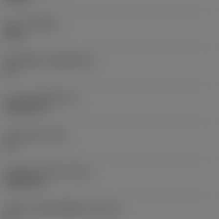
เกรด
(GRADE)
5015
วัสดุเม็ดมีด
(SUBSTRATE)
HT
ความหนาเม็ดมีด
(S)
2.3813 mm
มุมหลบหลัก
(AN)
11 °
น้ำหนักของอุปกรณ์
(WT)
0.0001 kg
รหัสขนาดช่องใส่เม็ดมีด
(SSC_M)