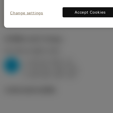
Accept Cookies
Change settings
remove
add
shopping_cart
เพิ่มลงในรถเข็น
ค่าเริ่มต้น
(KAPR
93 deg
)
P2.1.Z.AN
,
ความแข็ง: 175 HB
a
0.25 mm (0.06 - 1.7)
p
P
f
0.06 mm/r (0.03 - 0.11)
n
h
0.06 mm/r (0.03 - 0.11)
ex
v
385 m/min (390 - 375)
c
ภาพประกอบทางเทคนิค