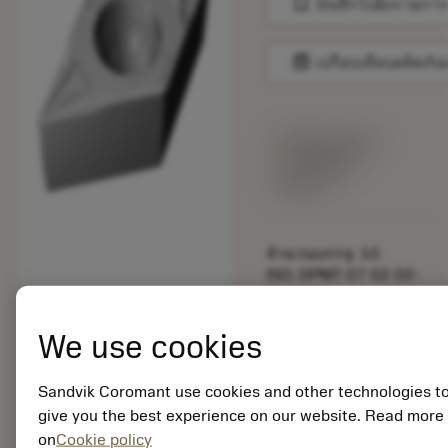
bookmark
บันทึกไปยังรายการ
balance
เปรียบเทียบผลิตภัณ
พร้อมจําหน่าย
ภายในหนึ่ง
สัปดาห์
จำนวนบรรจุ: 10
ISO: DPMT 07 02 02-
PF 5015
รหัสวัสดุ: 5734900
We use cookies
EAN: 11152750
ANSI: DPMT 2(1.5)0-
PF 5015
Sandvik Coromant use cookies and other technologies t
การเป็น
give you the best experience on our website. Read more
deployed_code
ตัวแทน
แสดงโมเดล 3 มิติ
on
Cookie policy
remove
add
ทั่วไป
shopping_cart
เพิ่มล