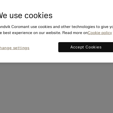
e use cookies
ndvik Coromant use cookies and other technologies to give y
e best experience on our website. Read more on
Cookie policy
Accept Cookies
hange settings