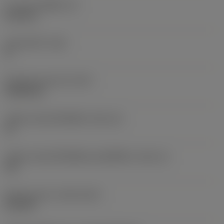
ความหนาเม็ดมีด
(S)
6.35 mm
มุมหลบหลัก
(AN)
0 °
น้ำหนักของอุปกรณ์
(WT)
0.0262 kg
รหัสขนาดช่องใส่เม็ดมีด
(SSC_M)
19
รหัสขนาดช่องใส่เม็ดมีดแบบอิมพีเรียล
(SSC_N)
3/4
Release date
(ValFrom20)
2/11/92