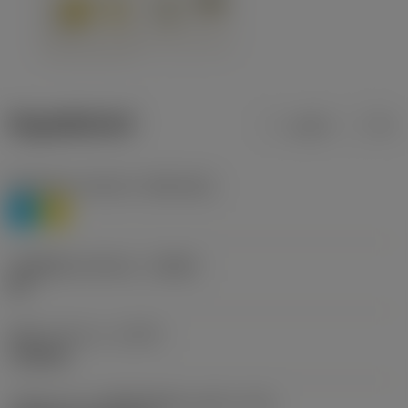
ข้อมูลผลิตภัณฑ์
เมตริก
นิ้ว
Workpiece material
(TMC1ISO)
P
M
รหัสผู้ผลิตร่องหักเศษ
(CBMD)
HR
ชนิดการทำงาน
(CTPT)
roughing
รหัสรูปแบบการติดตั้งเม็ดมีด (เมตริก)
(IFS)