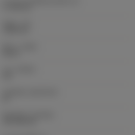
ความยาวประสิทธิผลของคมตัด
(LE)
17.7439 mm
รัศมีมุม
(RE)
1.5875 mm
ทิศทาง
(HAND)
Neutral
เกรด
(GRADE)
235
วัสดุเม็ดมีด
(SUBSTRATE)
HC
ชั้นเคลือบผิว
(COATING)
CVD TiCN+TiN