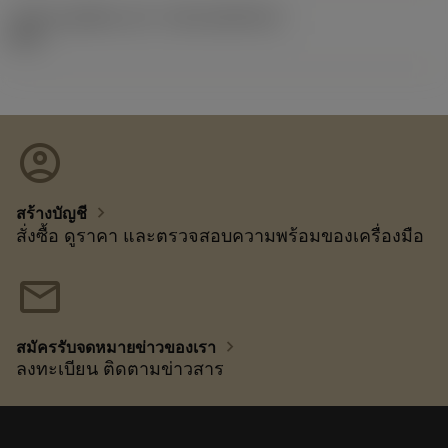
รหัสของชุดที่ออกแล้ว
(RELEASEPACK)
92.3
account_circle
chevron_right
สร้างบัญชี
สั่งซื้อ ดูราคา และตรวจสอบความพร้อมของเครื่องมือ
mail
chevron_right
สมัครรับจดหมายข่าวของเรา
ลงทะเบียน ติดตามข่าวสาร