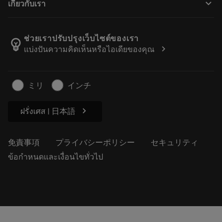
keyboard_arrow_down
เกี่ยวกับเรา
注文
計算ツールとアプリ
サンドビック・コロマントについて
戻る
カタログおよびハンドブック
Manufacturing Wellness
注文を追跡する
ช่วยเราปรับปรุงเว็บไซต์ของเรา
emoji_objects
chevron_right
แบ่งปันความคิดเห็นหรือไอเดียของคุณ
経歴
見積もりを作成する
サステナブルな事業
記事
ミリ
インチ
プレス用
chevron_right
ฝรั่งเศส | 日本語
免責事項
プライバシーポリシー
セキュリティ
ข้อกำหนดและเงื่อนไขทั่วไป