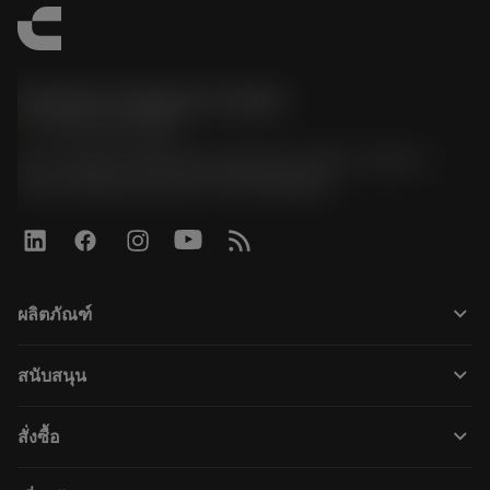
Sandvik Thailand Limited
phone
+66 2 016 2120
51, JL Tower, 19th Floor, Room No. 1904-6, Rama 9
Road, Kwaeng Huamark, Khet Bangkapi
keyboard_arrow_down
ผลิตภัณฑ์
すべてのツール
keyboard_arrow_down
สนับสนุน
すべてのソフトウェア
カスタマーサービス
リサイクル
keyboard_arrow_down
สั่งซื้อ
販売店および専門家
再生処理
購入方法
ガイドとチュートリアル
テーラーメード