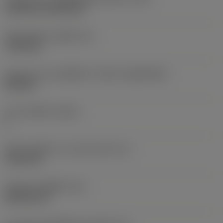
Cylindrical fixing hole
เส้นผ่าศูนย์กลางรูยึด
(D1)
7.925 mm
รูปทรงและขนาดเม็ดมีด
(CUTINT_SIZESHAPE)
CN1906
จำนวนคมตัด
(CEDC)
2
เส้นผ่านศูนย์กลางวงกลมแนบใน
(IC)
19.05 mm
รหัสรูปทรงเม็ดมีด
(SC)
Rhombic 80