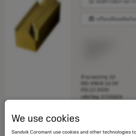
bookmark
บันทึกไปยังรายการ
balance
เปรียบเทียบผลิตภัณ
พร้อมจําหน่าย
ภายในหนึ่ง
สัปดาห์
จำนวนบรรจุ: 10
ISO: KNUX 16 04
05L12 2025
รหัสวัสดุ: 5725824
EAN: 10621144
ANSI: CNMM 644-HR
We use cookies
235
การเป็น
deployed_code
ตัวแทน
แสดงโมเดล 3 มิติ
Sandvik Coromant use cookies and other technologies t
remove
add
ทั่วไป
shopping_cart
เพิ่มล