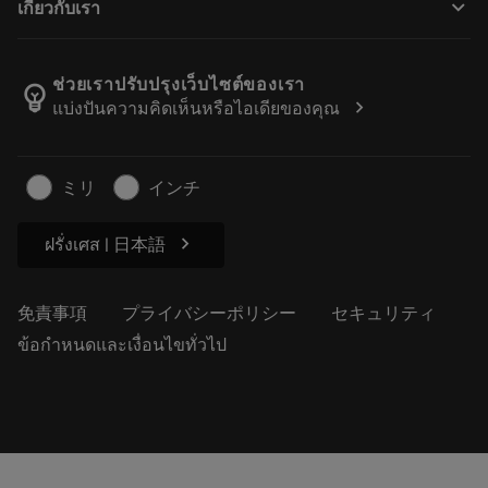
keyboard_arrow_down
เกี่ยวกับเรา
注文
計算ツールとアプリ
サンドビック・コロマントについて
戻る
カタログおよびハンドブック
Manufacturing Wellness
注文を追跡する
ช่วยเราปรับปรุงเว็บไซต์ของเรา
emoji_objects
chevron_right
แบ่งปันความคิดเห็นหรือไอเดียของคุณ
経歴
見積もりを作成する
サステナブルな事業
記事
ミリ
インチ
プレス用
chevron_right
ฝรั่งเศส | 日本語
免責事項
プライバシーポリシー
セキュリティ
ข้อกำหนดและเงื่อนไขทั่วไป