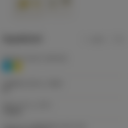
ข้อมูลผลิตภัณฑ์
เมตริก
นิ้ว
Workpiece material
(TMC1ISO)
P
M
รหัสผู้ผลิตร่องหักเศษ
(CBMD)
HR
ชนิดการทำงาน
(CTPT)
roughing
รหัสรูปแบบการติดตั้งเม็ดมีด (เมตริก)
(IFS)