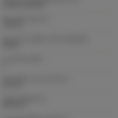
Cylindrical fixing hole
เส้นผ่าศูนย์กลางรูยึด
(D1)
7.925 mm
รูปทรงและขนาดเม็ดมีด
(CUTINT_SIZESHAPE)
CN1906
จำนวนคมตัด
(CEDC)
2
เส้นผ่านศูนย์กลางวงกลมแนบใน
(IC)
19.05 mm
รหัสรูปทรงเม็ดมีด
(SC)
Rhombic 80