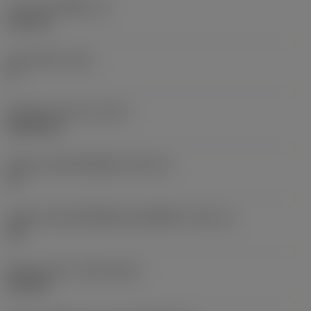
ความหนาเม็ดมีด
(S)
6.35 mm
มุมหลบหลัก
(AN)
0 °
น้ำหนักของอุปกรณ์
(WT)
0.0262 kg
รหัสขนาดช่องใส่เม็ดมีด
(SSC_M)
19
รหัสขนาดช่องใส่เม็ดมีดแบบอิมพีเรียล
(SSC_N)
3/4
Release date
(ValFrom20)
2/11/92