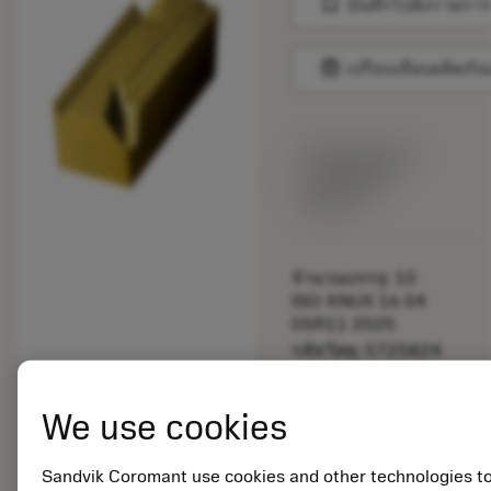
bookmark
บันทึกไปยังรายการ
balance
เปรียบเทียบผลิตภัณ
พร้อมจําหน่าย
ภายในหนึ่ง
สัปดาห์
จำนวนบรรจุ: 10
ISO: KNUX 16 04
05R11 2025
รหัสวัสดุ: 5725824
EAN: 10621144
ANSI: CNMM 644-HR
We use cookies
235
การเป็น
deployed_code
ตัวแทน
แสดงโมเดล 3 มิติ
Sandvik Coromant use cookies and other technologies t
remove
add
ทั่วไป
shopping_cart
เพิ่มล