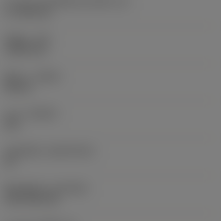
ความยาวประสิทธิผลของคมตัด
(LE)
17.7439 mm
รัศมีมุม
(RE)
1.5875 mm
ทิศทาง
(HAND)
Neutral
เกรด
(GRADE)
235
วัสดุเม็ดมีด
(SUBSTRATE)
HC
ชั้นเคลือบผิว
(COATING)
CVD TiCN+TiN