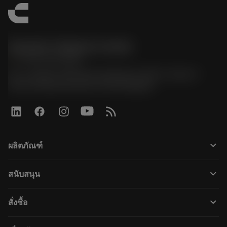
Sandvik Thailand Limited
phone
+66 2 016 2120
51, JL Tower, 19th Floor, Room No. 1904-6, Rama 9
Road, Kwaeng Huamark, Khet Bangkapi
keyboard_arrow_down
ผลิตภัณฑ์
すべてのツール
keyboard_arrow_down
สนับสนุน
すべてのソフトウェア
カスタマーサービス
リサイクル
keyboard_arrow_down
สั่งซื้อ
販売店および専門家
再生処理
購入方法
ガイドとチュートリアル
テーラーメード