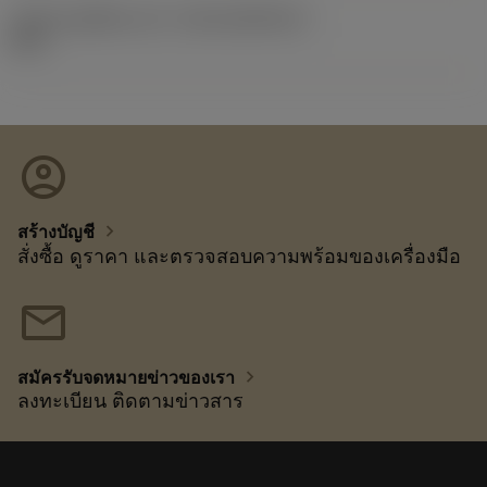
รหัสของชุดที่ออกแล้ว
(RELEASEPACK)
92.3
account_circle
chevron_right
สร้างบัญชี
สั่งซื้อ ดูราคา และตรวจสอบความพร้อมของเครื่องมือ
mail
chevron_right
สมัครรับจดหมายข่าวของเรา
ลงทะเบียน ติดตามข่าวสาร