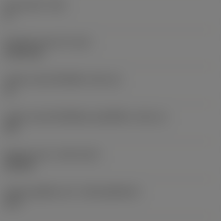
มุมหลบหลัก
(AN)
0 °
น้ำหนักของอุปกรณ์
(WT)
0.0101 kg
รหัสขนาดช่องใส่เม็ดมีด
(SSC_M)
16
รหัสขนาดช่องใส่เม็ดมีดแบบอิมพีเรียล
(SSC_N)
3/8
Release date
(ValFrom20)
24/9/21
รหัสของชุดที่ออกแล้ว
(RELEASEPACK)
21.2