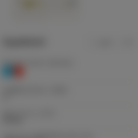
ข้อมูลผลิตภัณฑ์
เมตริก
นิ้ว
Workpiece material
(TMC1ISO)
P
K
รหัสผู้ผลิตร่องหักเศษ
(CBMD)
11
ชนิดการทำงาน
(CTPT)
finishing
รหัสรูปแบบการติดตั้งเม็ดมีด (เมตริก)
(IFS)