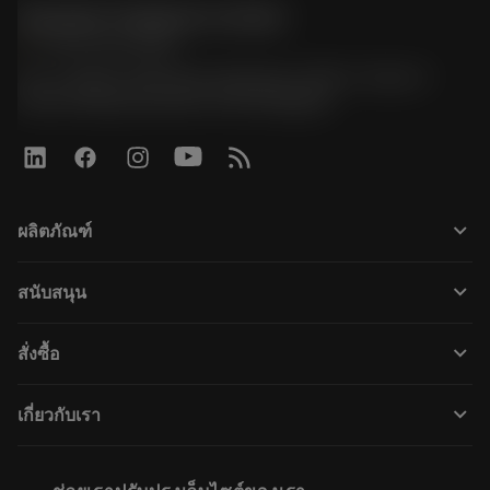
Sandvik Thailand Limited
phone
+66 2 016 2120
51, JL Tower, 19th Floor, Room No. 1904-6, Rama 9
Road, Kwaeng Huamark, Khet Bangkapi
keyboard_arrow_down
ผลิตภัณฑ์
เครื่องมือทั้งหมด
keyboard_arrow_down
สนับสนุน
ซอฟต์แวร์ทั้งหมด
ฝ่ายบริการลูกค้า
การรีไซเคิล
keyboard_arrow_down
สั่งซื้อ
ผู้จัดจำหน่ายและผู้เชี่ยวชาญ
การปรับสภาพใหม่
วิธีซื้อ
คู่มือและบทช่วยสอน
Tailor Made
keyboard_arrow_down
เกี่ยวกับเรา
สั่งซื้อ
เครื่องคิดเลขและแอป
เกี่ยวกับ Sandvik Coromant
ส่งคืน
แคตตาล็อกและคู่มืออ้างอิง
Manufacturing Wellness