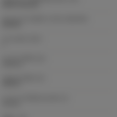
Without fixing hole
รูปทรงและขนาดเม็ดมีด
(CUTINT_SIZESHAPE)
KN1604L
จำนวนคมตัด
(CEDC)
2
ความกว้างเม็ดมีด
(W1)
9.525 mm
รหัสรูปทรงเม็ดมีด
(SC)
KNUX 55
ความยาวประสิทธิผลของคมตัด
(LE)
15.5 mm