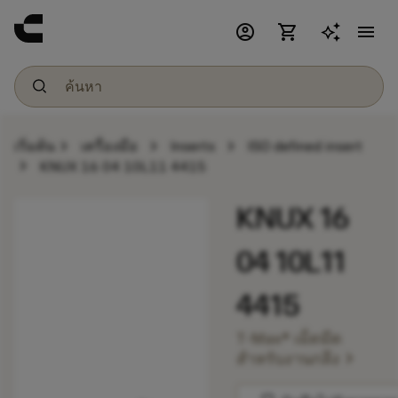
account_circle
shopping_cart
menu
chevron_right
chevron_right
chevron_right
เริ่มต้น
เครื่องมือ
Inserts
ISO defined insert
chevron_right
KNUX 16 04 10L11 4415
KNUX 16
04 10L11
4415
T-Max® เม็ดมีด
chevron_right
สำหรับงานกลึง