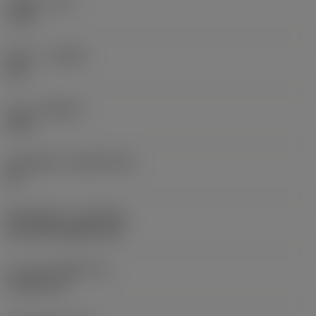
รัศมีมุม
(RE)
1 mm
ทิศทาง
(HAND)
Left
เกรด
(GRADE)
4415
วัสดุเม็ดมีด
(SUBSTRATE)
HC
ชั้นเคลือบผิว
(COATING)
CVD TiCN+Al2O3+TiN
ความหนาเม็ดมีด
(S)
4.7625 mm