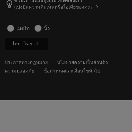
ติดตามคำสั่งซื้อของคุณ
ช่วยเราปรับปรุงเว็บไซต์ของเรา
emoji_objects
chevron_right
แบ่งปันความคิดเห็นหรือไอเดียของคุณ
อาชีพ
ทำใบเสนอราคา
ธุรกิจที่ยั่งยืน
บทความ
เมตริก
นิ้ว
สำหรับสื่อมวลชน
chevron_right
ไทย | ไทย
ประกาศทางกฎหมาย
นโยบายความเป็นส่วนตัว
ความปลอดภัย
ข้อกำหนดและเงื่อนไขทั่วไป