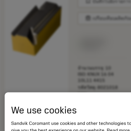
bookmark
บันทึกไปยังรายการ
balance
เปรียบเทียบผลิตภัณ
สินค้าพร้อม
จำหน่าย
จำนวนบรรจุ: 10
ISO: KNUX 16 04
10L11 4415
รหัสวัสดุ: 8021018
EAN:
7323225794886
We use cookies
ANSI: KNUX 16 04
10L11 4415
Sandvik Coromant use cookies and other technologies t
remove
add
การเป็นตัวแทนทั่วไป
shopping_cart
give you the best experience on our website. Read more
เพิ่มล