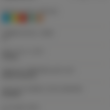
Workpiece material
(TMC1ISO)
P
M
K
N
S
รหัสผู้ผลิตร่องหักเศษ
(CBMD)
13
ชนิดการทำงาน
(CTPT)
finishing
รหัสรูปแบบการติดตั้งเม็ดมีด (เมตริก)
(IFS)
Without fixing hole
รูปทรงและขนาดเม็ดมีด
(CUTINT_SIZESHAPE)
KN1604R
จำนวนคมตัด
(CEDC)