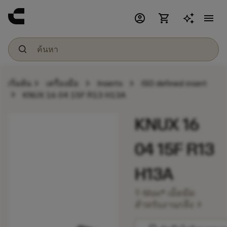
account_circle
shopping_cart
menu
chevron_right
chevron_right
chevron_right
เริ่มต้น
เครื่องมือ
Inserts
ISO defined insert
chevron_right
KNUX 16 04 15F R13 H13A
KNUX 16
04 15F R13
H13A
T-Max® เม็ดมีด
chevron_right
สำหรับงานกลึง