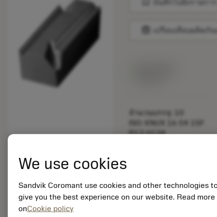
bookmark
บันทึกไปยังรายการ
balance
เปรียบเทียบผลิตภัณ
สินค้าพร้อม
จำหน่าย
จำนวนบรรจุ: 10
ISO: KNUX 16 04 15F
R13 H13A
รหัสวัสดุ: 5732534
EAN: 10309364
We use cookies
ANSI: KNUX 16 04 15F
R13 H13A
Sandvik Coromant use cookies and other technologies t
give you the best experience on our website. Read more
remove
add
การเป็นตัวแทนทั่วไป
shopping_cart
เพิ่มล
on
Cookie policy