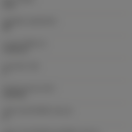
H13A
วัสดุเม็ดมีด
(SUBSTRATE)
HW
ความหนาเม็ดมีด
(S)
4.7625 mm
มุมหลบหลัก
(AN)
0 °
น้ำหนักของอุปกรณ์
(WT)
0.0104 kg
รหัสขนาดช่องใส่เม็ดมีด
(SSC_M)
16