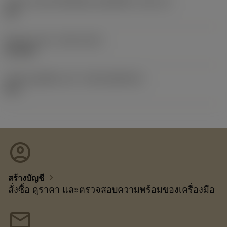
รหัสขนาดช่องใส่เม็ดมีดแบบอิมพีเรียล
(SSC_N)
3/8
Release date
(ValFrom20)
25/3/85
รหัสของชุดที่ออกแล้ว
(RELEASEPACK)
85.1
account_circle
chevron_right
สร้างบัญชี
สั่งซื้อ ดูราคา และตรวจสอบความพร้อมของเครื่องมือ
mail