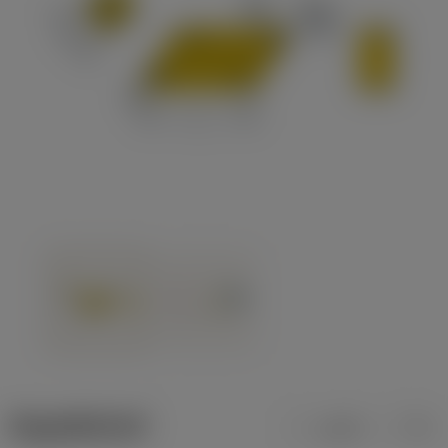
ข้อมูลผลิตภัณฑ์
เมตริก
นิ้ว