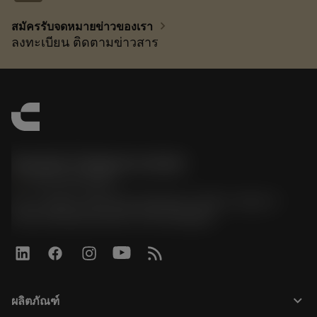
chevron_right
สมัครรับจดหมายข่าวของเรา
ลงทะเบียน ติดตามข่าวสาร
Sandvik Thailand Limited
phone
+66 2 016 2120
51, JL Tower, 19th Floor, Room No. 1904-6, Rama 9
Road, Kwaeng Huamark, Khet Bangkapi
keyboard_arrow_down
ผลิตภัณฑ์