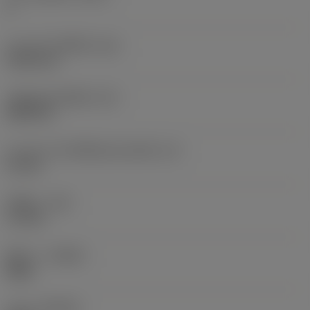
2
ความกว้างเม็ดมีด
(W1)
9.525 mm
รหัสรูปทรงเม็ดมีด
(SC)
KNUX 55
ความยาวประสิทธิผลของคมตัด
(LE)
15 mm
รัศมีมุม
(RE)
1.5 mm
ทิศทาง
(HAND)
Right
เกรด
(GRADE)