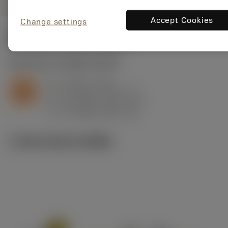
Accept Cookies
Change settings
ค่าเริ่มต้น
(KAPR
93 deg
)
S2.0.Z.AG
,
ความแข็ง: 350 HB
a
4 mm (1 - 8)
p
S
f
0.6 mm/r (0.5 - 0.7)
n
h
0.6 mm/r (0.5 - 0.7)
ex
v
17 m/min (20 - 14)
c
ภาพประกอบทางเทคนิค