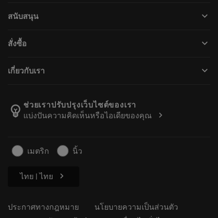
เครื่องมือทั้งหมด
keyboard_arrow_down
สนับสนุน
ซอฟต์แวร์ทั้งหมด
ฝ่ายบริการลูกค้า
การรีไซเคิล
keyboard_arrow_down
สั่งซื้อ
ผู้จัดจำหน่ายและผู้เชี่ยวชาญ
การปรับสภาพใหม่
วิธีซื้อ
คู่มือและบทช่วยสอน
Tailor Made
keyboard_arrow_down
เกี่ยวกับเรา
สั่งซื้อ
เครื่องคิดเลขและแอป
เกี่ยวกับ Sandvik Coromant
ส่งคืน
แคตตาล็อกและคู่มืออ้างอิง
Manufacturing Wellness
ติดตามคำสั่งซื้อของคุณ
ช่วยเราปรับปรุงเว็บไซต์ของเรา
emoji_objects
chevron_right
แบ่งปันความคิดเห็นหรือไอเดียของคุณ
อาชีพ
ทำใบเสนอราคา
ธุรกิจที่ยั่งยืน
บทความ
เมตริก
นิ้ว
สำหรับสื่อมวลชน
chevron_right
ไทย | ไทย
ประกาศทางกฎหมาย
นโยบายความเป็นส่วนตัว