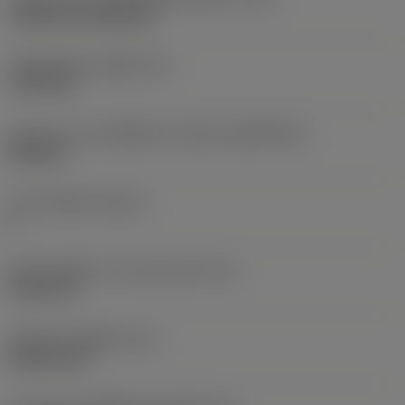
Cylindrical fixing hole
เส้นผ่าศูนย์กลางรูยึด
(D1)
7.925 mm
รูปทรงและขนาดเม็ดมีด
(CUTINT_SIZESHAPE)
CN1906
จำนวนคมตัด
(CEDC)
2
เส้นผ่านศูนย์กลางวงกลมแนบใน
(IC)
19.05 mm
รหัสรูปทรงเม็ดมีด
(SC)
Rhombic 80