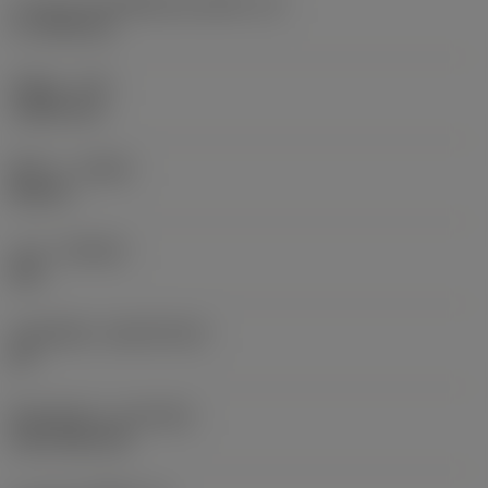
ความยาวประสิทธิผลของคมตัด
(LE)
17.7439 mm
รัศมีมุม
(RE)
1.5875 mm
ทิศทาง
(HAND)
Neutral
เกรด
(GRADE)
235
วัสดุเม็ดมีด
(SUBSTRATE)
HC
ชั้นเคลือบผิว
(COATING)
CVD TiCN+TiN