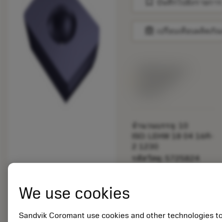
bookmark
บันทึกไปยังรายการ
balance
เปรียบเทียบผลิตภัณ
พร้อมจําหน่าย
ภายในหนึ่ง
สัปดาห์
จำนวนบรรจุ: 10
ISO: LEHW 18 04 16R-
2 1230
รหัสวัสดุ: 5725824
EAN: 10621144
ANSI: CNMM 644-HR
We use cookies
235
การเป็น
deployed_code
ตัวแทน
แสดงโมเดล 3 มิติ
Sandvik Coromant use cookies and other technologies t
remove
add
ทั่วไป
shopping_cart
เพิ่มล