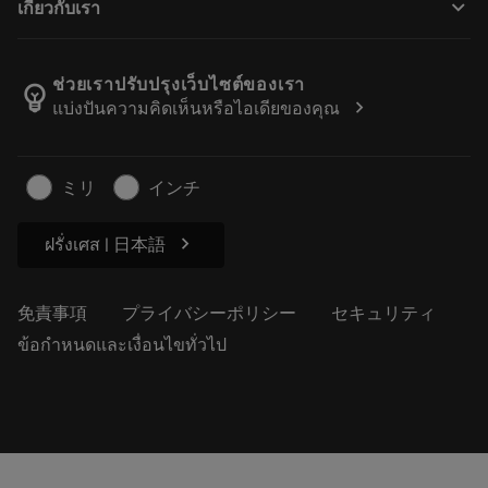
keyboard_arrow_down
เกี่ยวกับเรา
注文
計算ツールとアプリ
サンドビック・コロマントについて
戻る
カタログおよびハンドブック
Manufacturing Wellness
注文を追跡する
ช่วยเราปรับปรุงเว็บไซต์ของเรา
emoji_objects
chevron_right
แบ่งปันความคิดเห็นหรือไอเดียของคุณ
経歴
見積もりを作成する
サステナブルな事業
記事
ミリ
インチ
プレス用
chevron_right
ฝรั่งเศส | 日本語
免責事項
プライバシーポリシー
セキュリティ
ข้อกำหนดและเงื่อนไขทั่วไป