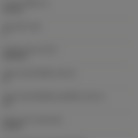
ความหนาเม็ดมีด
(S)
6.35 mm
มุมหลบหลัก
(AN)
0 °
น้ำหนักของอุปกรณ์
(WT)
0.0262 kg
รหัสขนาดช่องใส่เม็ดมีด
(SSC_M)
19
รหัสขนาดช่องใส่เม็ดมีดแบบอิมพีเรียล
(SSC_N)
3/4
Release date
(ValFrom20)
2/11/92