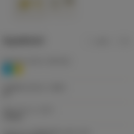
ข้อมูลผลิตภัณฑ์
เมตริก
นิ้ว
Workpiece material
(TMC1ISO)
P
M
รหัสผู้ผลิตร่องหักเศษ
(CBMD)
HR
ชนิดการทำงาน
(CTPT)
roughing
รหัสรูปแบบการติดตั้งเม็ดมีด (เมตริก)
(IFS)