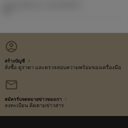
รหัสของชุดที่ออกแล้ว
(RELEASEPACK)
92.3
account_circle
chevron_right
สร้างบัญชี
สั่งซื้อ ดูราคา และตรวจสอบความพร้อมของเครื่องมือ
mail
chevron_right
สมัครรับจดหมายข่าวของเรา
ลงทะเบียน ติดตามข่าวสาร