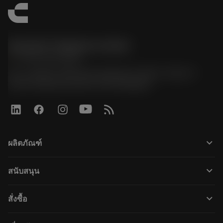
Sandvik Thailand Limited
phone
+66 2 016 2120
51, JL Tower, 19th Floor, Room No. 1904-6, Rama 9
Road, Kwaeng Huamark, Khet Bangkapi
keyboard_arrow_down
ผลิตภัณฑ์
すべてのツール
keyboard_arrow_down
สนับสนุน
すべてのソフトウェア
カスタマーサービス
リサイクル
keyboard_arrow_down
สั่งซื้อ
販売店および専門家
再生処理
購入方法
ガイドとチュートリアル
テーラーメード