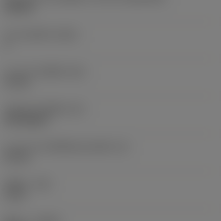
LN3019
จำนวนคมตัด
(CEDC)
4
ความกว้างเม็ดมีด
(W1)
12 mm
รหัสรูปทรงเม็ดมีด
(SC)
Rectangular
ความยาวประสิทธิผลของคมตัด
(LE)
26 mm
รัศมีมุม
(RE)
4 mm