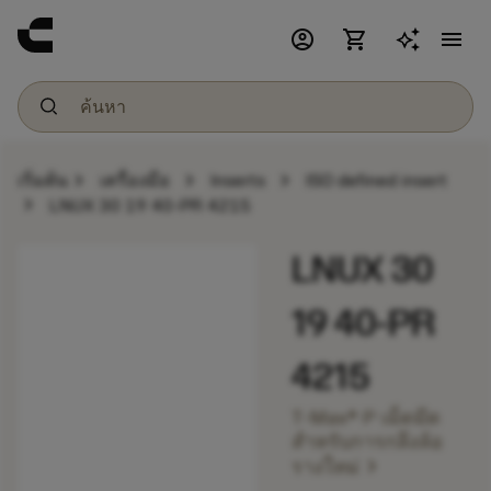
account_circle
shopping_cart
menu
chevron_right
chevron_right
chevron_right
เริ่มต้น
เครื่องมือ
Inserts
ISO defined insert
chevron_right
LNUX 30 19 40-PR 4215
LNUX 30
19 40-PR
4215
T-Max® P เม็ดมีด
สำหรับการกลึงล้อ
chevron_right
รางใหม่