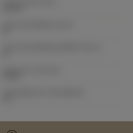
น้ำหนักของอุปกรณ์
(WT)
0.087 kg
รหัสขนาดช่องใส่เม็ดมีด
(SSC_M)
30
รหัสขนาดช่องใส่เม็ดมีดแบบอิมพีเรียล
(SSC_N)
30
Release date
(ValFrom20)
10/9/07
รหัสของชุดที่ออกแล้ว
(RELEASEPACK)
07.2