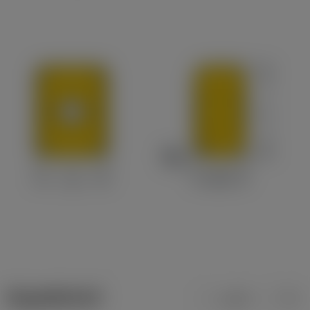
ข้อมูลผลิตภัณฑ์
เมตริก
นิ้ว