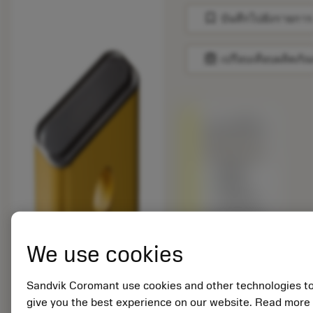
bookmark
บันทึกไปยังรายการ
balance
เปรียบเทียบผลิตภัณ
ถูกแทนที่ด้วย
LNUX 30 19
40-PR 4415
สินค้า
พร้อม
จำหน่าย
เกรดอื่นเทียบ
กับผลิตภัณฑ์
We use cookies
ดั้งเดิม –
โปรดตรวจ
สอบ
Sandvik Coromant use cookies and other technologies t
ความเร็วตัด
give you the best experience on our website. Read more