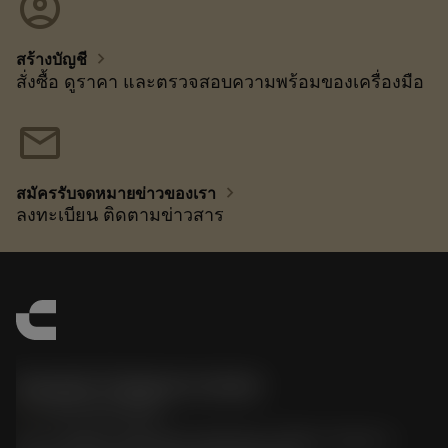
account_circle
chevron_right
สร้างบัญชี
สั่งซื้อ ดูราคา และตรวจสอบความพร้อมของเครื่องมือ
mail
chevron_right
สมัครรับจดหมายข่าวของเรา
ลงทะเบียน ติดตามข่าวสาร
Sandvik Thailand Limited
phone
+66 2 016 2120
51, JL Tower, 19th Floor, Room No. 1904-6, Rama 9