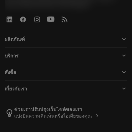
Road, Kwaeng Huamark, Khet Bangkapi
keyboard_arrow_down
ผลิตภัณฑ์
ผลิตภัณฑ์ทั้งหมด
keyboard_arrow_down
บริการ
CoroPlus® Tool Guide
การรีไซเคิล
Tool Assembly
keyboard_arrow_down
สั่งซื้อ
การฟื้นฟูสภาพเครื่องมือ
Tailor Made
วิธีการซื้อ
ความรู้
แคตตาล็อก
keyboard_arrow_down
เกี่ยวกับเรา
สั่ง ซื้อ
บทเรียนอิเล็กทรอนิกส์
ตำแหน่งงาน
ผลการค้นหา
กิจกรรมและการฝึกอบรม
เกี่ยวกับแซนด์วิคโคโรม้อนท์
ติดตามคําสั่งซื้อของคุณ
Tool ID
ช่วยเราปรับปรุงเว็บไซต์ของเรา
emoji_objects
chevron_right
แบ่งปันความคิดเห็นหรือไอเดียของคุณ
ค้นหาเรา
คำ ถาม
สำหรับสื่อมวลชน
ติดต่อเรา