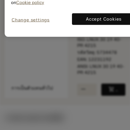
on
Cookie policy
สินค้าพร้อม
จำหน่าย
Accept Cookies
Change settings
จำนวนบรรจุ: 5
ISO: LNUX 30 19 40-
PR 4215
รหัสวัสดุ: 5734478
EAN: 12231192
ANSI: LNUX 30 19 40-
PR 4215
remove
add
การเป็นตัวแทนทั่วไป
shopping_cart
เพิ่มล
ภาพประกอบทางเทคนิค