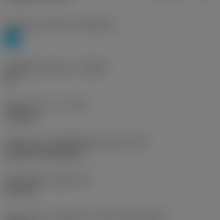
Workpiece material
(TMC1ISO)
P
รหัสผู้ผลิตร่องหักเศษ
(CBMD)
PR
ชนิดการทำงาน
(CTPT)
roughing
รหัสรูปแบบการติดตั้งเม็ดมีด (เมตริก)
(IFS)
Cylindrical fixing hole
เส้นผ่าศูนย์กลางรูยึด
(D1)
6.35 mm
รูปทรงและขนาดเม็ดมีด
(CUTINT_SIZESHAPE)