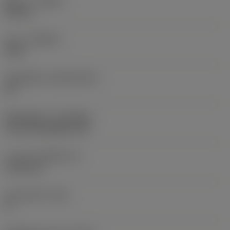
ทิศทาง
(HAND)
Neutral
เกรด
(GRADE)
4215
วัสดุเม็ดมีด
(SUBSTRATE)
HC
ชั้นเคลือบผิว
(COATING)
CVD TiCN+Al2O3+TiN
ความหนาเม็ดมีด
(S)
19.05 mm
มุมหลบหลัก
(AN)
0 °