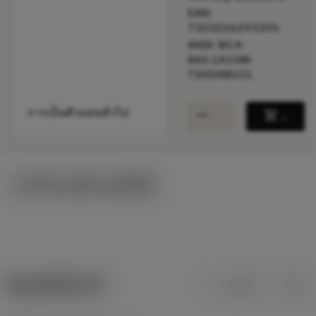
EAN:
7323226293395
ANSI: M14-
860.1A1GM-
T300XM101
remove
add
การเป็นตัวแทนทั่วไป
shopping_cart
เพิ่มล
ภาพประกอบทางเทคนิค
ข้อมูลผลิตภัณฑ์
เมตริก
นิ้ว