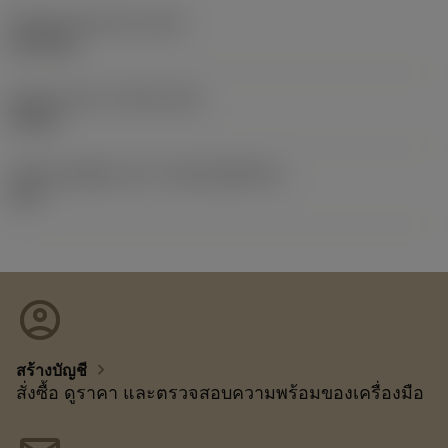
น้ำหนักของอุปกรณ์
(WT)
0.514 kg
Release date
(ValFrom20)
2/6/21
รหัสของชุดที่ออกแล้ว
(RELEASEPACK)
21.2
account_circle
chevron_right
สร้างบัญชี
สั่งซื้อ ดูราคา และตรวจสอบความพร้อมของเครื่องมือ