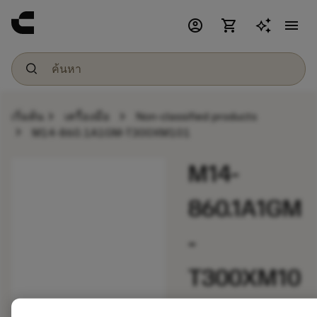
account_circle
shopping_cart
menu
chevron_right
chevron_right
เริ่มต้น
เครื่องมือ
Non-classified products
chevron_right
M14-860.1A1GM-T300XM101
M14-
860.1A1GM
-
T300XM10
1