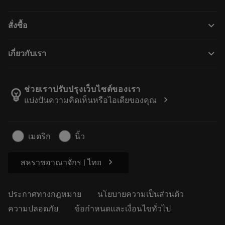
CoroPlus® Tool Guide
การรีไซเคิล
Tool Assembly
keyboard_arrow_down
สั่งซื้อ
การฟื้นฟูสภาพเครื่องมือ
Tailor Made
วิธีการซื้อ
ความรู้
แคตตาล็อก
keyboard_arrow_down
เกี่ยวกับเรา
สั่ง ซื้อ
บทเรียนอิเล็กทรอนิกส์
ตำแหน่งงาน
ผลการค้นหา
กิจกรรมและการฝึกอบรม
เกี่ยวกับแซนด์วิคโคโรม้อนท์
ติดตามคําสั่งซื้อของคุณ
Tool ID
ช่วยเราปรับปรุงเว็บไซต์ของเรา
emoji_objects
chevron_right
แบ่งปันความคิดเห็นหรือไอเดียของคุณ
ค้นหาเรา
คำ ถาม
สำหรับสื่อมวลชน
ติดต่อเรา
ข้อมูลความปลอดภัยในการทำงาน
เมตริก
นิ้ว
ความยั่งยืน
chevron_right
สหราชอาณาจักร | ไทย
ประกาศทางกฎหมาย
นโยบายความเป็นส่วนตัว
ความปลอดภัย
ข้อกำหนดและเงื่อนไขทั่วไป