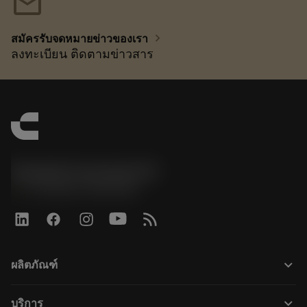
mail
chevron_right
สมัครรับจดหมายข่าวของเรา
ลงทะเบียน ติดตามข่าวสาร
Sandvik Coromant UK
phone
+44 (0)121 368 0305
keyboard_arrow_down
ผลิตภัณฑ์
ผลิตภัณฑ์ทั้งหมด
keyboard_arrow_down
บริการ