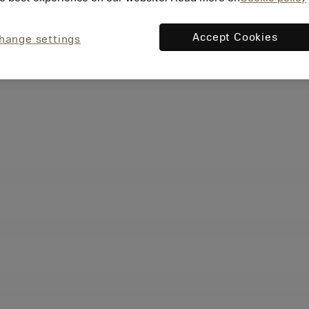
Accept Cookies
hange settings