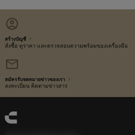
account_circle
chevron_right
สร้างบัญชี
สั่งซื้อ ดูราคา และตรวจสอบความพร้อมของเครื่องมือ
mail
chevron_right
สมัครรับจดหมายข่าวของเรา
ลงทะเบียน ติดตามข่าวสาร