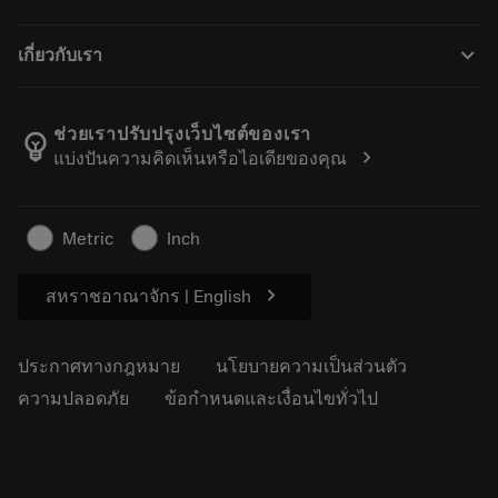
การฟื้นฟูสภาพเครื่องมือ
Tailor Made
วิธีการซื้อ
ความรู้
แคตตาล็อก
keyboard_arrow_down
เกี่ยวกับเรา
สั่ง ซื้อ
บทเรียนอิเล็กทรอนิกส์
ตำแหน่งงาน
ผลการค้นหา
กิจกรรมและการฝึกอบรม
เกี่ยวกับแซนด์วิคโคโรม้อนท์
ติดตามคําสั่งซื้อของคุณ
Tool ID
ช่วยเราปรับปรุงเว็บไซต์ของเรา
emoji_objects
chevron_right
แบ่งปันความคิดเห็นหรือไอเดียของคุณ
ค้นหาเรา
คำ ถาม
สำหรับสื่อมวลชน
ติดต่อเรา
ข้อมูลความปลอดภัยในการทำงาน
Metric
Inch
ความยั่งยืน
chevron_right
สหราชอาณาจักร | English
ประกาศทางกฎหมาย
นโยบายความเป็นส่วนตัว
ความปลอดภัย
ข้อกำหนดและเงื่อนไขทั่วไป