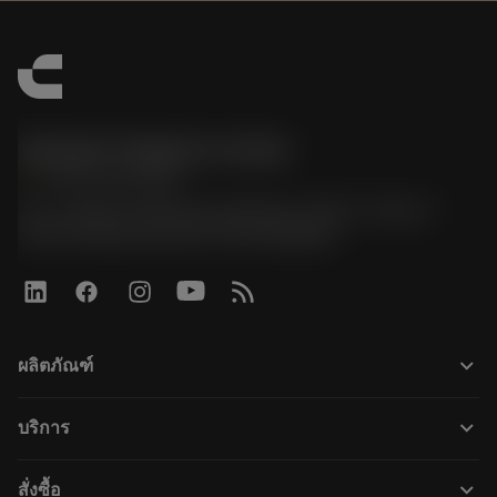
Sandvik Thailand Limited
phone
+66 2 016 2120
51, JL Tower, 19th Floor, Room No. 1904-6, Rama 9
Road, Kwaeng Huamark, Khet Bangkapi
keyboard_arrow_down
ผลิตภัณฑ์
ผลิตภัณฑ์ทั้งหมด
keyboard_arrow_down
บริการ
CoroPlus® Tool Guide
การรีไซเคิล
Tool Assembly
keyboard_arrow_down
สั่งซื้อ