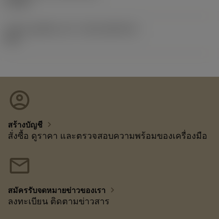
1/7/23
รหัสของชุดที่ออกแล้ว
(RELEASEPACK)
23.1
account_circle
chevron_right
สร้างบัญชี
สั่งซื้อ ดูราคา และตรวจสอบความพร้อมของเครื่องมือ
mail
chevron_right
สมัครรับจดหมายข่าวของเรา
ลงทะเบียน ติดตามข่าวสาร