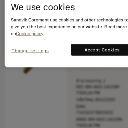
ดอกต๊าป (เมตริก)
We use cookies
chevron_right
ปรับแต่งเฉพาะ
Sandvik Coromant use cookies and other technologies t
bookmark
บันทึกไปยังรายการ
give you the best experience on our website. Read more
on
Cookie policy
balance
เปรียบเทียบผลิตภัณ
Accept Cookies
Change settings
ผลิตตามสั่ง
จำนวนบรรจุ: 1
ISO: M4-860.1A1GM-
T300JA PM
รหัสวัสดุ: 8522200
EAN:
7323227883502
ANSI: M4-860.1A1GM-
T300JA PM