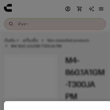
account_circle
shopping_cart
menu
chevron_right
chevron_right
เริ่มต้น
เครื่องมือ
Non-classified products
chevron_right
M4-860.1A1GM-T300JA PM
M4-
860.1A1GM
-T300JA
PM
ชุดดอกสว่านและ