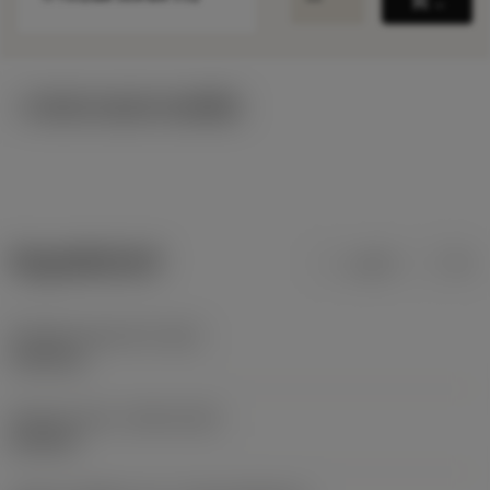
เพิ่มล
ภาพประกอบทางเทคนิค
ข้อมูลผลิตภัณฑ์
เมตริก
นิ้ว
น้ำหนักของอุปกรณ์
(WT)
0.065 kg
Release date
(ValFrom20)
22/9/22