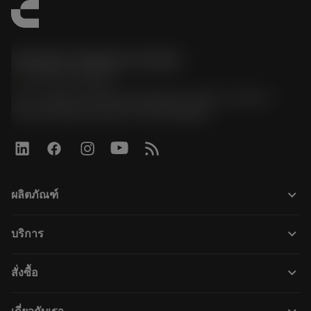
Sandvik Thailand Limited
phone
+66 2 016 2120
51, JL Tower, 19th Floor, Room No. 1904-6, Rama 9
Road, Kwaeng Huamark, Khet Bangkapi
keyboard_arrow_down
ผลิตภัณฑ์
ผลิตภัณฑ์ทั้งหมด
keyboard_arrow_down
บริการ
CoroPlus® Tool Guide
การรีไซเคิล
Tool Assembly
keyboard_arrow_down
สั่งซื้อ
การฟื้นฟูสภาพเครื่องมือ
Tailor Made
วิธีการซื้อ
ความรู้
แคตตาล็อก