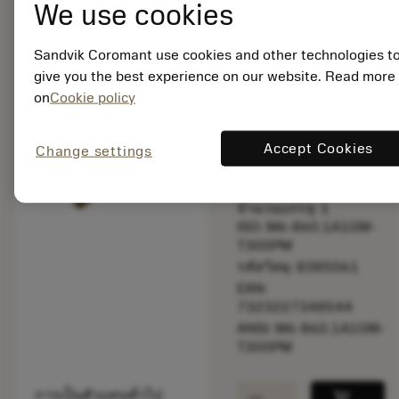
We use cookies
bookmark
บันทึกไปยังรายการ
Sandvik Coromant use cookies and other technologies t
balance
เปรียบเทียบผลิตภัณ
give you the best experience on our website. Read more
on
Cookie policy
ผลิตตามสั่ง
Accept Cookies
Change settings
จำนวนบรรจุ: 1
ISO: M6-860.1A1GM-
T300PM
รหัสวัสดุ: 8385061
EAN:
7323227348544
ANSI: M6-860.1A1GM-
T300PM
remove
add
การเป็นตัวแทนทั่วไป
shopping_cart