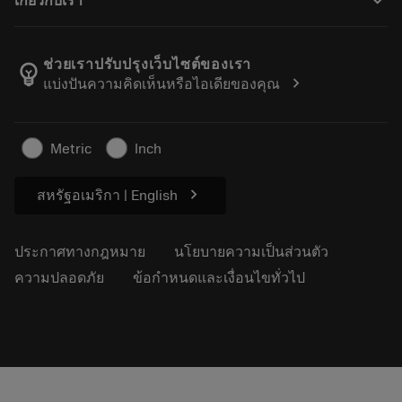
keyboard_arrow_down
เกี่ยวกับเรา
สั่ง ซื้อ
บทเรียนอิเล็กทรอนิกส์
ตำแหน่งงาน
ผลการค้นหา
กิจกรรมและการฝึกอบรม
เกี่ยวกับแซนด์วิคโคโรม้อนท์
ติดตามคําสั่งซื้อของคุณ
Tool ID
ช่วยเราปรับปรุงเว็บไซต์ของเรา
emoji_objects
chevron_right
แบ่งปันความคิดเห็นหรือไอเดียของคุณ
ค้นหาเรา
คำ ถาม
สำหรับสื่อมวลชน
ติดต่อเรา
ข้อมูลความปลอดภัยในการทำงาน
Metric
Inch
ความยั่งยืน
chevron_right
สหรัฐอเมริกา | English
ประกาศทางกฎหมาย
นโยบายความเป็นส่วนตัว
ความปลอดภัย
ข้อกำหนดและเงื่อนไขทั่วไป