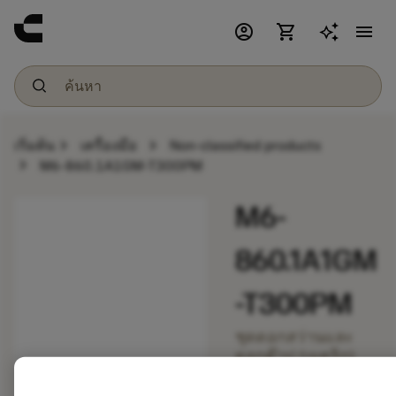
account_circle
shopping_cart
menu
chevron_right
chevron_right
เริ่มต้น
เครื่องมือ
Non-classified products
chevron_right
M6-860.1A1GM-T300PM
M6-
860.1A1GM
-T300PM
ชุดดอกสว่านและ
ดอกต๊าป (เมตริก)
chevron_right
ปรับแต่งเฉพาะ