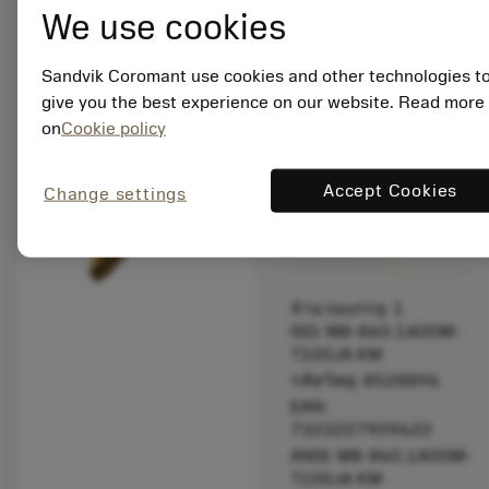
ดอกต๊าป (เมตริก)
We use cookies
chevron_right
ปรับแต่งเฉพาะ
Sandvik Coromant use cookies and other technologies t
bookmark
บันทึกไปยังรายการ
give you the best experience on our website. Read more
on
Cookie policy
balance
เปรียบเทียบผลิตภัณ
Accept Cookies
Change settings
ผลิตตามสั่ง
จำนวนบรรจุ: 1
ISO: M8-860.1A0GM-
T100JA KM
รหัสวัสดุ: 8528896
EAN:
7323227909622
ANSI: M8-860.1A0GM-
T100JA KM