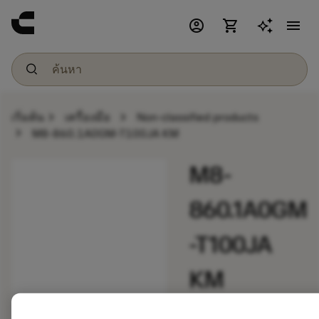
account_circle
shopping_cart
menu
chevron_right
chevron_right
เริ่มต้น
เครื่องมือ
Non-classified products
chevron_right
M8-860.1A0GM-T100JA KM
M8-
860.1A0GM
-T100JA
KM
ชุดดอกสว่านและ