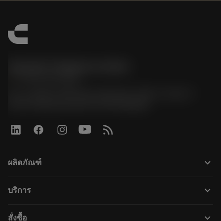
Sandvik Thailand Limited
phone
+66 2 016 2120
51, JL Tower, 19th Floor, Room No. 1904-6, Rama 9
Road, Kwaeng Huamark, Khet Bangkapi
keyboard_arrow_down
ผลิตภัณฑ์
ผลิตภัณฑ์ทั้งหมด
keyboard_arrow_down
บริการ
CoroPlus® Tool Guide
การรีไซเคิล
Tool Assembly
keyboard_arrow_down
สั่งซื้อ