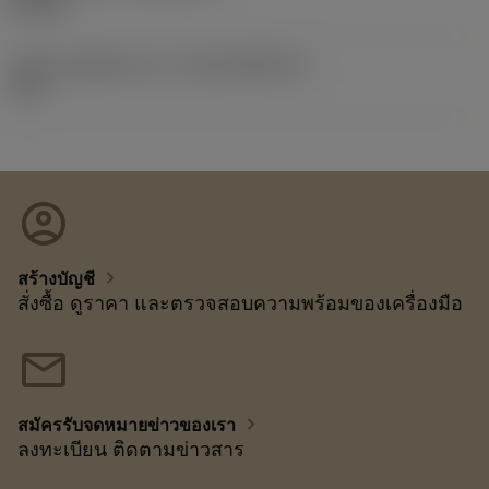
8/7/23
รหัสของชุดที่ออกแล้ว
(RELEASEPACK)
23.1
account_circle
chevron_right
สร้างบัญชี
สั่งซื้อ ดูราคา และตรวจสอบความพร้อมของเครื่องมือ
mail
chevron_right
สมัครรับจดหมายข่าวของเรา
ลงทะเบียน ติดตามข่าวสาร