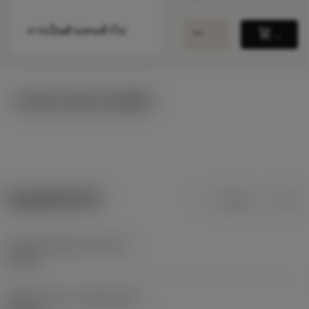
remove
add
การเป็นตัวแทนทั่วไป
shopping_cart
เพิ่มล
ภาพประกอบทางเทคนิค
ข้อมูลผลิตภัณฑ์
เมตริก
นิ้ว
น้ำหนักของอุปกรณ์
(WT)
0.1 kg
Release date
(ValFrom20)