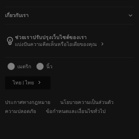
การฟื้นฟูสภาพเครื่องมือ
Tailor Made
วิธีการซื้อ
ความรู้
แคตตาล็อก
keyboard_arrow_down
เกี่ยวกับเรา
สั่ง ซื้อ
บทเรียนอิเล็กทรอนิกส์
ตำแหน่งงาน
ผลการค้นหา
กิจกรรมและการฝึกอบรม
เกี่ยวกับแซนด์วิคโคโรม้อนท์
ติดตามคําสั่งซื้อของคุณ
Tool ID
ช่วยเราปรับปรุงเว็บไซต์ของเรา
emoji_objects
chevron_right
แบ่งปันความคิดเห็นหรือไอเดียของคุณ
ค้นหาเรา
คำ ถาม
สำหรับสื่อมวลชน
ติดต่อเรา
ข้อมูลความปลอดภัยในการทำงาน
เมตริก
นิ้ว
ความยั่งยืน
chevron_right
ไทย | ไทย
ประกาศทางกฎหมาย
นโยบายความเป็นส่วนตัว
ความปลอดภัย
ข้อกำหนดและเงื่อนไขทั่วไป