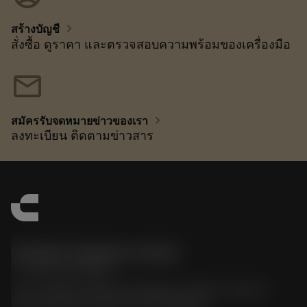
chevron_right
สร้างบัญชี
สั่งซื้อ ดูราคา และตรวจสอบความพร้อมของเครื่องมือ
mail
chevron_right
สมัครรับจดหมายข่าวของเรา
ลงทะเบียน ติดตามข่าวสาร
Sandvik Thailand Limited
phone
+66 2 016 2120
51, JL Tower, 19th Floor, Room No. 1904-6, Rama 9
Road, Kwaeng Huamark, Khet Bangkapi