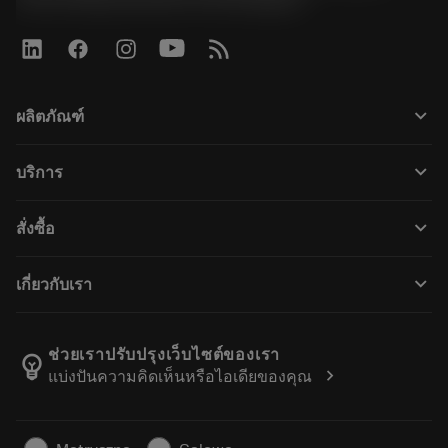
keyboard_arrow_down
ผลิตภัณฑ์
ผลิตภัณฑ์ทั้งหมด
keyboard_arrow_down
บริการ
CoroPlus® Tool Guide
การรีไซเคิล
Tool Assembly
keyboard_arrow_down
สั่งซื้อ
การฟื้นฟูสภาพเครื่องมือ
Tailor Made
วิธีการซื้อ
ความรู้
แคตตาล็อก
keyboard_arrow_down
เกี่ยวกับเรา
สั่ง ซื้อ
บทเรียนอิเล็กทรอนิกส์
ตำแหน่งงาน
ผลการค้นหา
กิจกรรมและการฝึกอบรม
เกี่ยวกับแซนด์วิคโคโรม้อนท์
ติดตามคําสั่งซื้อของคุณ
Tool ID
ช่วยเราปรับปรุงเว็บไซต์ของเรา
emoji_objects
chevron_right
แบ่งปันความคิดเห็นหรือไอเดียของคุณ
ค้นหาเรา
คำ ถาม
สำหรับสื่อมวลชน
ติดต่อเรา
ข้อมูลความปลอดภัยในการทำงาน