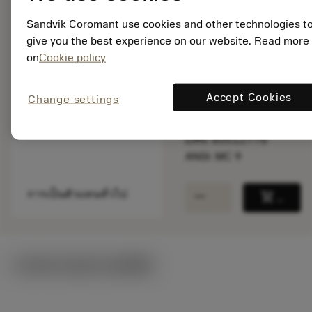
พร้อมจําหน่าย
Sandvik Coromant use cookies and other technologies t
ภายในหนึ่ง
give you the best experience on our website. Read more
สัปดาห์
on
Cookie policy
จำนวนบรรจุ: 1
Accept Cookies
Change settings
ISO: MC 9
รหัสวัสดุ: 5780614
EAN: 80012778
ANSI: MC 9
remove
add
การเป็นตัวแทนทั่วไป
shopping_cart
เพิ่มล
ภาพประกอบทางเทคนิค