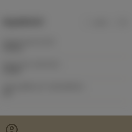
ข้อมูลผลิตภัณฑ์
เมตริก
นิ้ว
น้ำหนักของอุปกรณ์
(WT)
0.008 kg
Release date
(ValFrom20)
16/6/80
รหัสของชุดที่ออกแล้ว
(RELEASEPACK)
60.1
account_circle