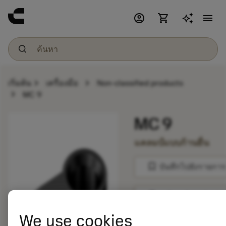
account_circle
shopping_cart
menu
chevron_right
chevron_right
เริ่มต้น
เครื่องมือ
Non-classified products
chevron_right
MC 9
MC 9
แคลมป์แบบก้านยื่น
bookmark
บันทึกไปยังรายการ
balance
เปรียบเทียบผลิตภัณ
We use cookies