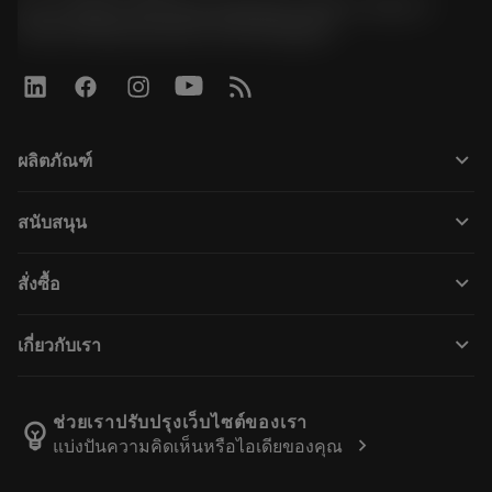
51, JL Tower, 19th Floor, Room No. 1904-6, Rama 9
Road, Kwaeng Huamark, Khet Bangkapi
keyboard_arrow_down
ผลิตภัณฑ์
すべてのツール
keyboard_arrow_down
สนับสนุน
すべてのソフトウェア
カスタマーサービス
リサイクル
keyboard_arrow_down
สั่งซื้อ
販売店および専門家
再生処理
購入方法
ガイドとチュートリアル
テーラーメード
keyboard_arrow_down
เกี่ยวกับเรา
注文
計算ツールとアプリ
サンドビック・コロマントについて
戻る
カタログおよびハンドブック
Manufacturing Wellness
注文を追跡する
ช่วยเราปรับปรุงเว็บไซต์ของเรา
emoji_objects
chevron_right
แบ่งปันความคิดเห็นหรือไอเดียของคุณ
経歴
見積もりを作成する
サステナブルな事業