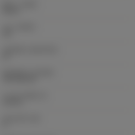
ทิศทาง
(HAND)
Neutral
เกรด
(GRADE)
235
วัสดุเม็ดมีด
(SUBSTRATE)
HC
ชั้นเคลือบผิว
(COATING)
CVD TiCN+TiN
ความหนาเม็ดมีด
(S)
6.35 mm
มุมหลบหลัก
(AN)
0 °