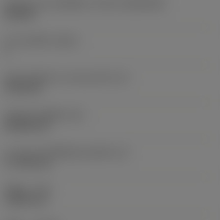
รูปทรงและขนาดเม็ดมีด
(CUTINT_SIZESHAPE)
CN1906
จำนวนคมตัด
(CEDC)
2
เส้นผ่านศูนย์กลางวงกลมแนบใน
(IC)
19.05 mm
รหัสรูปทรงเม็ดมีด
(SC)
Rhombic 80
ความยาวประสิทธิผลของคมตัด
(LE)
17.7439 mm
รัศมีมุม
(RE)
1.5875 mm