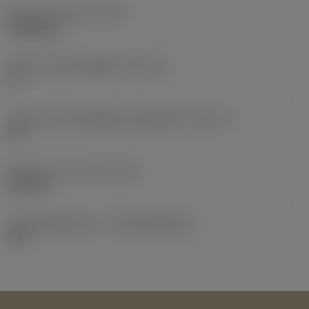
น้ำหนักของอุปกรณ์
(WT)
0.0262 kg
รหัสขนาดช่องใส่เม็ดมีด
(SSC_M)
19
รหัสขนาดช่องใส่เม็ดมีดแบบอิมพีเรียล
(SSC_N)
3/4
Release date
(ValFrom20)
2/11/92
รหัสของชุดที่ออกแล้ว
(RELEASEPACK)
92.3