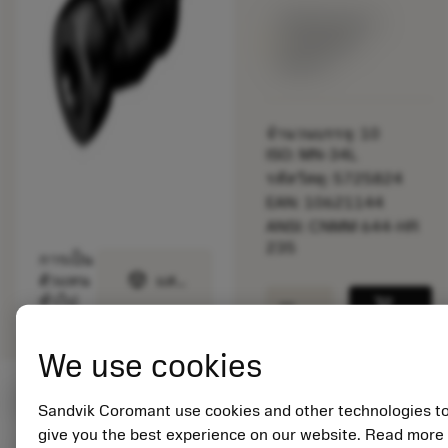
พร้อมจําหน่าย
ภายในหนึ่ง
สัปดาห์
จำนวนบรรจุ: 10
ISO: MN-34L
รหัสวัสดุ: 5725824
EAN: 10621144
ANSI: CNMM 644-HR
235
การเป็น
deployed_code
ตัวแทน
แสดงโมเดล 3 มิติ
remove
add
ทั่วไป
shopping_cart
เพิ่มล
We use cookies
ค่าเริ่มต้น
(KAPR
95 deg
)
Sandvik Coromant use cookies and other technologies t
give you the best experience on our website. Read more