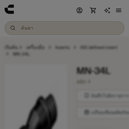
account_circle
shopping_cart
menu
chevron_right
chevron_right
chevron_right
เริ่มต้น
เครื่องมือ
Inserts
ISO defined insert
chevron_right
MN-34L
MN-34L
chevron_right
สลัก
bookmark
บันทึกไปยังรายการ
balance
เปรียบเทียบผลิตภัณ