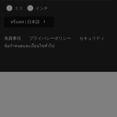
記事
ミリ
インチ
プレス用
chevron_right
ฝรั่งเศส | 日本語
免責事項
プライバシーポリシー
セキュリティ
ข้อกำหนดและเงื่อนไขทั่วไป