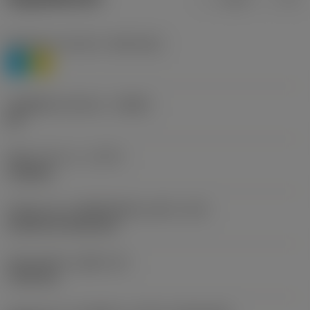
Workpiece material
(TMC1ISO)
P
M
รหัสผู้ผลิตร่องหักเศษ
(CBMD)
HR
ชนิดการทำงาน
(CTPT)
roughing
รหัสรูปแบบการติดตั้งเม็ดมีด (เมตริก)
(IFS)
Cylindrical fixing hole
เส้นผ่าศูนย์กลางรูยึด
(D1)
7.925 mm