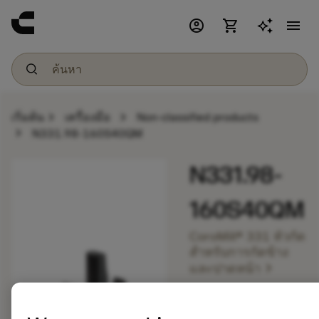
account_circle
shopping_cart
menu
chevron_right
chevron_right
เริ่มต้น
เครื่องมือ
Non-classified products
chevron_right
N331.98-160S40QM
N331.98-
160S40QM
CoroMill® 331 หัวกัด
สำหรับการกัดข้าง
chevron_right
และปาดหน้า
bookmark
บันทึกไปยังรายการ