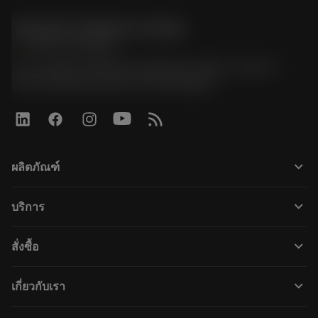
Sandvik Thailand Limited
phone
+66 2 016 2120
51, JL Tower, 19th Floor, Room No. 1904-6, Rama 9
Road, Kwaeng Huamark, Khet Bangkapi
keyboard_arrow_down
ผลิตภัณฑ์
ผลิตภัณฑ์ทั้งหมด
keyboard_arrow_down
บริการ
CoroPlus® Tool Guide
การรีไซเคิล
Tool Assembly
keyboard_arrow_down
สั่งซื้อ
การฟื้นฟูสภาพเครื่องมือ
Tailor Made
วิธีการซื้อ
ความรู้
แคตตาล็อก
keyboard_arrow_down
เกี่ยวกับเรา
สั่ง ซื้อ
บทเรียนอิเล็กทรอนิกส์
ตำแหน่งงาน
ผลการค้นหา
กิจกรรมและการฝึกอบรม