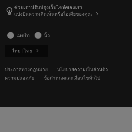
เกี่ยวกับแซนด์วิคโคโรม้อนท์
ติดตามคําสั่งซื้อของคุณ
Tool ID
ช่วยเราปรับปรุงเว็บไซต์ของเรา
emoji_objects
chevron_right
แบ่งปันความคิดเห็นหรือไอเดียของคุณ
ค้นหาเรา
คำ ถาม
สำหรับสื่อมวลชน
ติดต่อเรา
ข้อมูลความปลอดภัยในการทำงาน
เมตริก
นิ้ว
ความยั่งยืน
chevron_right
ไทย | ไทย
ประกาศทางกฎหมาย
นโยบายความเป็นส่วนตัว
ความปลอดภัย
ข้อกำหนดและเงื่อนไขทั่วไป