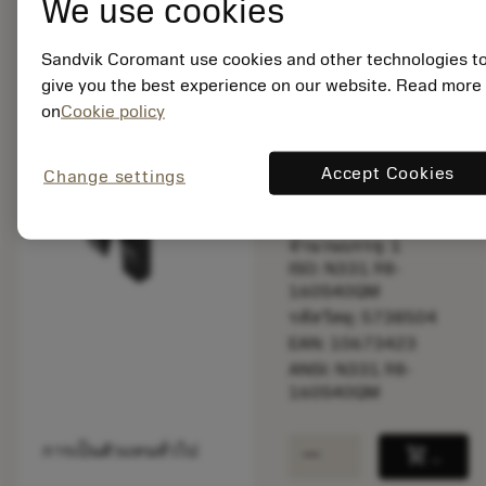
We use cookies
balance
เปรียบเทียบผลิตภัณ
Sandvik Coromant use cookies and other technologies t
give you the best experience on our website. Read more
on
Cookie policy
พร้อมจําหน่าย
ภายในหนึ่ง
สัปดาห์
Accept Cookies
Change settings
จำนวนบรรจุ: 1
ISO: N331.98-
160S40QM
รหัสวัสดุ: 5738504
EAN: 10673423
ANSI: N331.98-
160S40QM
remove
add
การเป็นตัวแทนทั่วไป
shopping_cart
เพิ่มล