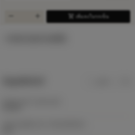
remove
add
shopping_cart
เพิ่มลงในรถเข็น
ภาพประกอบทางเทคนิค
ข้อมูลผลิตภัณฑ์
เมตริก
นิ้ว
Release date
(ValFrom20)
29/6/09
รหัสของชุดที่ออกแล้ว
(RELEASEPACK)
09.2