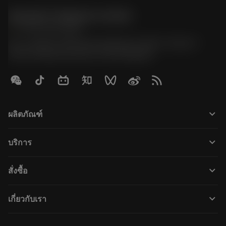
Sandvik Thailand Limited
phone
+66 2 016 2120
51, JL Tower, 19th Floor, Room No. 1904-6, Rama 9
Road, Kwaeng Huamark, Khet Bangkapi
keyboard_arrow_down
ผลิตภัณฑ์
ผลิตภัณฑ์ทั้งหมด
keyboard_arrow_down
บริการ
CoroPlus® Tool Guide
การรีไซเคิล
Tool Assembly
keyboard_arrow_down
สั่งซื้อ
การฟื้นฟูสภาพเครื่องมือ
Tailor Made
วิธีการซื้อ
ความรู้
แคตตาล็อก
keyboard_arrow_down
เกี่ยวกับเรา
สั่ง ซื้อ
บทเรียนอิเล็กทรอนิกส์
ตำแหน่งงาน
ผลการค้นหา
กิจกรรมและการฝึกอบรม