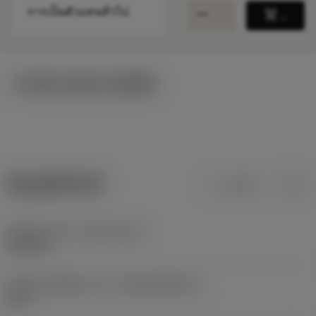
remove
add
การเป็นตัวแทนทั่วไป
shopping_cart
เพิ่มล
ภาพประกอบทางเทคนิค
ข้อมูลผลิตภัณฑ์
เมตริก
นิ้ว
Release date
(ValFrom20)
29/6/09
รหัสของชุดที่ออกแล้ว
(RELEASEPACK)
09.2