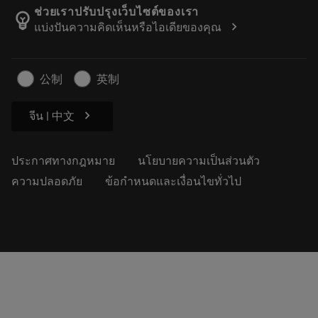
เกี่ยวกับแซนด์วิคโคโรม้อนท์
ติดตามคําสั่งซื้อของคุณ
Tool ID
ช่วยเราปรับปรุงเว็บไซต์ของเรา
emoji_objects
chevron_right
แบ่งปันความคิดเห็นหรือไอเดียของคุณ
ค้นหาเรา
คำ ถาม
สำหรับสื่อมวลชน
ติดต่อเรา
ข้อมูลความปลอดภัยในการทำงาน
公制
英制
ความยั่งยืน
chevron_right
จีน | 中文
ประกาศทางกฎหมาย
นโยบายความเป็นส่วนตัว
ความปลอดภัย
ข้อกำหนดและเงื่อนไขทั่วไป