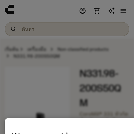
account_circle
shopping_cart
menu
chevron_right
chevron_right
เริ่มต้น
เครื่องมือ
Non-classified products
chevron_right
N331.98-200S50QM
N331.98-
200S50Q
M
CoroMill® 331 หัวกัด
สำหรับการกัดข้าง
chevron_right
และปาดหน้า