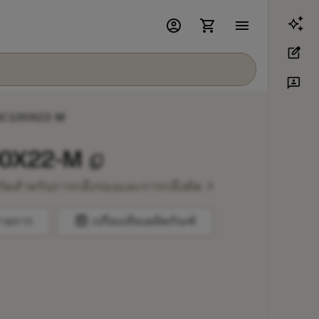
account_circle
shopping_cart
menu
edit_square
3p
GC100X22-M
0X22-M
content_copy
chevron_right
วกัดสำหรับการกลึงร่องและการกลึงตัด
balance
รายการ
เปรียบเทียบผลิตภัณฑ์