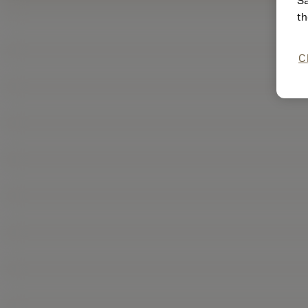
Sa
th
C