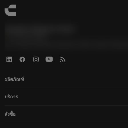
Sandvik Thailand Limited
phone
+66 2 016 2120
51, JL Tower, 19th Floor, Room No. 1904-6, Rama 9 Road,
ผลิตภัณฑ์
ผลิตภัณฑ์ทั้งหมด
บริการ
CoroPlus® Tool Guide
Tool Assembly
การรีไซเคิล
สั่งซื้อ
Tailor Made
การฟื้นฟูสภาพเครื่องมือ
แคตตาล็อก
ความรู้
วิธีการซื้อ