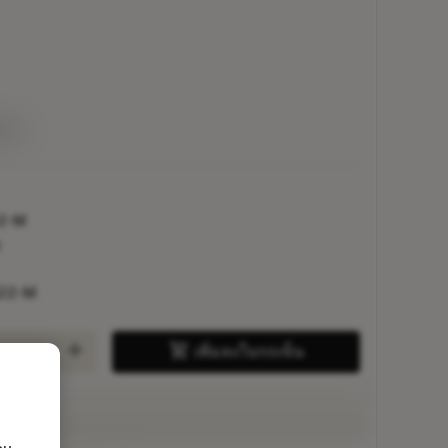
่าย
2-M
6
22-M
add
shopping_cart
เพิ่มลงในรถเข็น