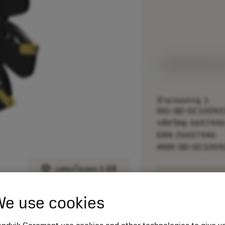
สินค้าพร้อมจำหน
จำนวนบรรจุ: 1
ISO: QD-GC100X2
รหัสวัสดุ: 665744
EAN: 26657446
ANSI: QD-GC100X
deployed_code
แสดงโมเดล 3 มิติ
remove
e use cookies