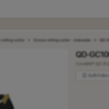
chevron_right
chevron_right
 milling cutter
Groove milling cutter - indexable
QD-
QD-GC10
CoroMill® QD หั
bookmark
บันทึกไปยัง