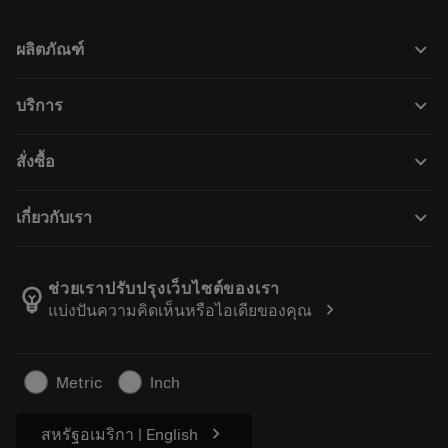
keyboard_arrow_down
ผลิตภัณฑ์
ผลิตภัณฑ์ทั้งหมด
keyboard_arrow_down
บริการ
CoroPlus® Tool Guide
การรีไซเคิล
Tool Assembly
keyboard_arrow_down
สั่งซื้อ
การฟื้นฟูสภาพเครื่องมือ
Tailor Made
วิธีการซื้อ
ความรู้
แคตตาล็อก
keyboard_arrow_down
เกี่ยวกับเรา
สั่ง ซื้อ
บทเรียนอิเล็กทรอนิกส์
ตำแหน่งงาน
ผลการค้นหา
กิจกรรมและการฝึกอบรม
เกี่ยวกับแซนด์วิคโคโรม้อนท์
ติดตามคําสั่งซื้อของคุณ
Tool ID
ช่วยเราปรับปรุงเว็บไซต์ของเรา
emoji_objects
chevron_right
แบ่งปันความคิดเห็นหรือไอเดียของคุณ
ค้นหาเรา
คำ ถาม
สำหรับสื่อมวลชน
ติดต่อเรา
ข้อมูลความปลอดภัยในการทำงาน
Metric
Inch
ความยั่งยืน
chevron_right
สหรัฐอเมริกา | English