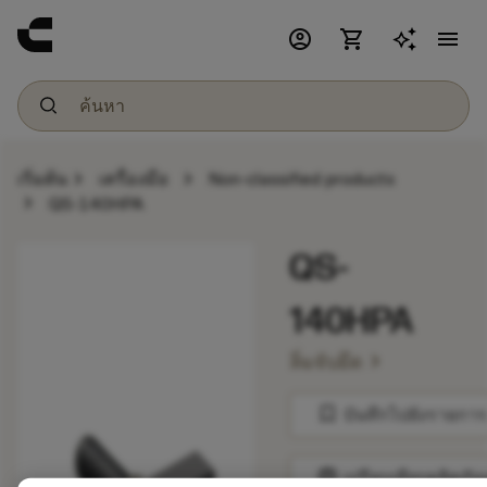
account_circle
shopping_cart
menu
chevron_right
chevron_right
เริ่มต้น
เครื่องมือ
Non-classified products
chevron_right
QS-140HPA
QS-
140HPA
chevron_right
ลิ่มจับยึด
bookmark
บันทึกไปยังรายการ
balance
เปรียบเทียบผลิตภัณ