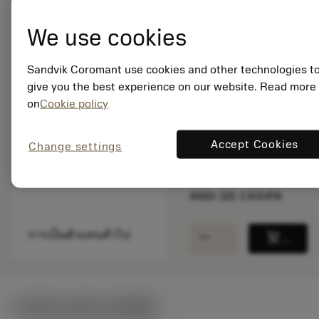
We use cookies
พร้อมจําหน่าย
ภายในหนึ่ง
Sandvik Coromant use cookies and other technologies t
สัปดาห์
give you the best experience on our website. Read more
on
Cookie policy
จำนวนบรรจุ: 1
Accept Cookies
ISO: QS-140HPA
Change settings
รหัสวัสดุ: 6424772
EAN: 26424772
ANSI: QS-140HPA
remove
add
การเป็นตัวแทนทั่วไป
shopping_cart
เพิ่มล
ภาพประกอบทางเทคนิค