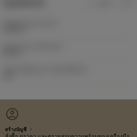
ข้อมูลผลิตภัณฑ์
เมตริก
นิ้ว
น้ำหนักของอุปกรณ์
(WT)
0.0595 lb
Release date
(ValFrom20)
24/9/13
รหัสของชุดที่ออกแล้ว
(RELEASEPACK)
13.2
account_circle
chevron_right
สร้างบัญชี
สั่งซื้อ ดูราคา และตรวจสอบความพร้อมของเครื่องมือ