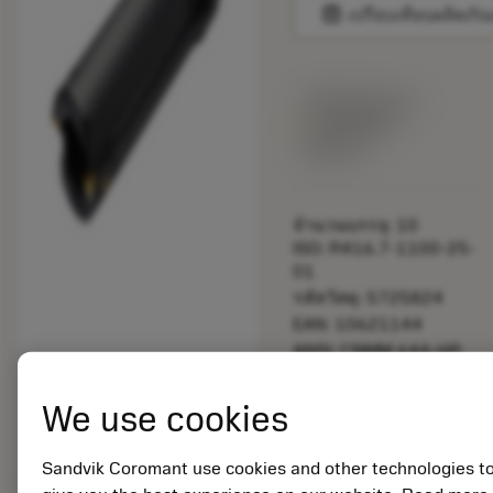
balance
เปรียบเทียบผลิตภัณ
พร้อมจําหน่าย
ภายในหนึ่ง
สัปดาห์
จำนวนบรรจุ: 10
ISO: R416.7-1100-25-
01
รหัสวัสดุ: 5725824
EAN: 10621144
ANSI: CNMM 644-HR
235
การเป็น
deployed_code
We use cookies
ตัวแทน
แสดงโมเดล 3 มิติ
remove
add
ทั่วไป
shopping_cart
เพิ่มล
Sandvik Coromant use cookies and other technologies t