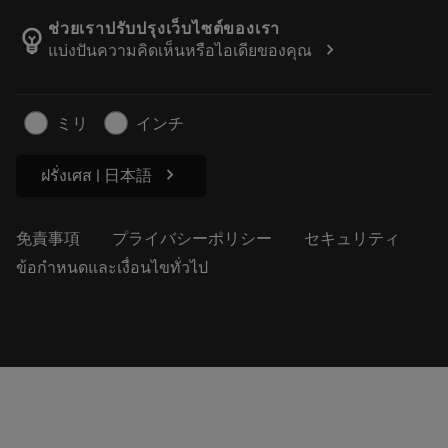
カタログおよびハンドブック
Manufacturing Wellness
注文を追跡する
ช่วยเราปรับปรุงเว็บไซต์ของเรา
emoji_objects
chevron_right
แบ่งปันความคิดเห็นหรือไอเดียของคุณ
経歴
見積もりを作成する
サステナブルな事業
記事
ミリ
インチ
プレス用
chevron_right
ฝรั่งเศส | 日本語
免責事項
プライバシーポリシー
セキュリティ
ข้อกำหนดและเงื่อนไขทั่วไป