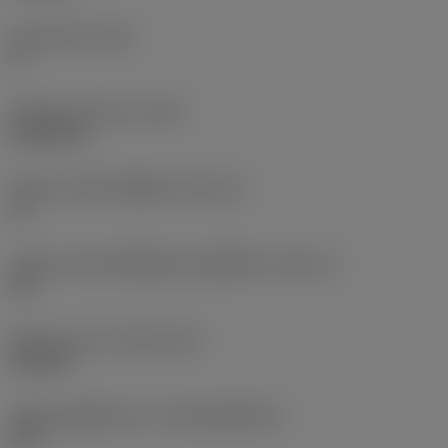
มุมหลบหลัก
(AN)
0 °
น้ำหนักของอุปกรณ์
(WT)
0.0262 kg
รหัสขนาดช่องใส่เม็ดมีด
(SSC_M)
19
รหัสขนาดช่องใส่เม็ดมีดแบบอิมพีเรียล
(SSC_N)
3/4
Release date
(ValFrom20)
2/11/92
รหัสของชุดที่ออกแล้ว
(RELEASEPACK)
92.3