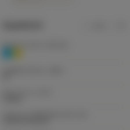
ข้อมูลผลิตภัณฑ์
เมตริก
นิ้ว
Workpiece material
(TMC1ISO)
P
M
รหัสผู้ผลิตร่องหักเศษ
(CBMD)
HR
ชนิดการทำงาน
(CTPT)
roughing
รหัสรูปแบบการติดตั้งเม็ดมีด (เมตริก)
(IFS)
Cylindrical fixing hole