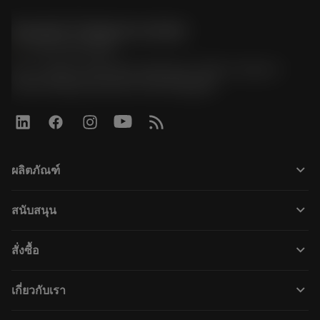
Sandvik Thailand Limited
phone
+66 2 016 2120
51, JL Tower, 19th Floor, Room No. 1904-6, Rama 9
Road, Kwaeng Huamark, Khet Bangkapi
keyboard_arrow_down
ผลิตภัณฑ์
すべてのツール
keyboard_arrow_down
สนับสนุน
すべてのソフトウェア
カスタマーサービス
リサイクル
keyboard_arrow_down
สั่งซื้อ
販売店および専門家
再生処理
購入方法
ガイドとチュートリアル
テーラーメード
keyboard_arrow_down
เกี่ยวกับเรา
注文
計算ツールとアプリ
サンドビック・コロマントについて
戻る