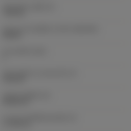
เส้นผ่าศูนย์กลางรูยึด
(D1)
7.925 mm
รูปทรงและขนาดเม็ดมีด
(CUTINT_SIZESHAPE)
CN1906
จำนวนคมตัด
(CEDC)
2
เส้นผ่านศูนย์กลางวงกลมแนบใน
(IC)
19.05 mm
รหัสรูปทรงเม็ดมีด
(SC)
Rhombic 80
ความยาวประสิทธิผลของคมตัด
(LE)
17.7439 mm