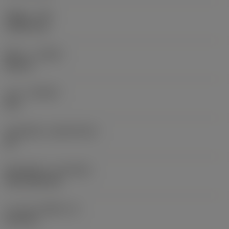
รัศมีมุม
(RE)
1.5875 mm
ทิศทาง
(HAND)
Neutral
เกรด
(GRADE)
235
วัสดุเม็ดมีด
(SUBSTRATE)
HC
ชั้นเคลือบผิว
(COATING)
CVD TiCN+TiN
ความหนาเม็ดมีด
(S)
6.35 mm